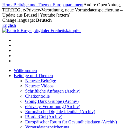
Zum
Home
Beiträge und Themen
Europaparlament
Audio: OpenAntrag,
Inhalt
TERREG, e-Privacy-Verordnung, neue Vorratsdatenspeicherung –
springen
Update aus Brüssel | Youtube [extern]
Change language:
Deutsch
English
Willkommen
Beiträge und Themen
Neueste Beiträge
Neueste Videos
Schriftliche Anfragen (Archiv)
Chatkontrolle
Going Dark-Gruppe (Archiv)
ePrivacy-Verordnung (Archiv)
Europäische Digitale Identität (Archiv)
iBorderCtrl (Archiv)
Europäischer Raum für Gesundheitsdaten (Archiv)
Vorratsdatenspeicherung