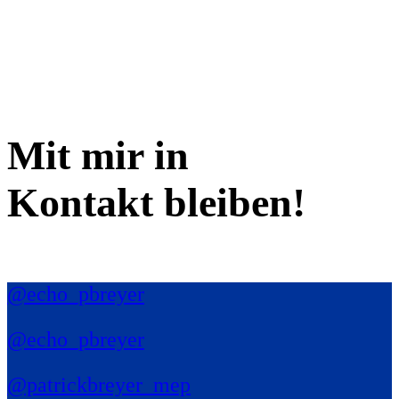
Mit mir in
Kontakt bleiben!
@echo_pbreyer
@echo_pbreyer
@patrickbreyer_mep