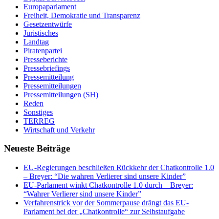
Europaparlament
Freiheit, Demokratie und Transparenz
Gesetzentwürfe
Juristisches
Landtag
Piratenpartei
Presseberichte
Pressebriefings
Pressemitteilung
Pressemitteilungen
Pressemitteilungen (SH)
Reden
Sonstiges
TERREG
Wirtschaft und Verkehr
Neueste Beiträge
EU-Regierungen beschließen Rückkehr der Chatkontrolle 1.0
– Breyer: “Die wahren Verlierer sind unsere Kinder”
EU-Parlament winkt Chatkontrolle 1.0 durch – Breyer:
“Wahrer Verlierer sind unsere Kinder”
Verfahrenstrick vor der Sommerpause drängt das EU-
Parlament bei der „Chatkontrolle“ zur Selbstaufgabe