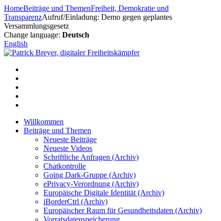
Zum
Home
Beiträge und Themen
Freiheit, Demokratie und
Inhalt
Transparenz
Aufruf/Einladung: Demo gegen geplantes
springen
Versammlungsgesetz
Change language:
Deutsch
English
Willkommen
Beiträge und Themen
Neueste Beiträge
Neueste Videos
Schriftliche Anfragen (Archiv)
Chatkontrolle
Going Dark-Gruppe (Archiv)
ePrivacy-Verordnung (Archiv)
Europäische Digitale Identität (Archiv)
iBorderCtrl (Archiv)
Europäischer Raum für Gesundheitsdaten (Archiv)
Vorratsdatenspeicherung