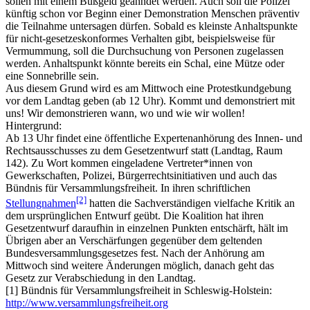
sollen mit einem Bußgeld geahndet werden. Auch soll die Polizei
künftig schon vor Beginn einer Demonstration Menschen präventiv
die Teilnahme untersagen dürfen. Sobald es kleinste Anhaltspunkte
für nicht-gesetzeskonformes Verhalten gibt, beispielsweise für
Vermummung, soll die Durchsuchung von Personen zugelassen
werden. Anhaltspunkt könnte bereits ein Schal, eine Mütze oder
eine Sonnebrille sein.
Aus diesem Grund wird es am Mittwoch eine Protestkundgebung
vor dem Landtag geben (ab 12 Uhr). Kommt und demonstriert mit
uns! Wir demonstrieren wann, wo und wie wir wollen!
Hintergrund:
Ab 13 Uhr findet eine öffentliche Expertenanhörung des Innen- und
Rechtsausschusses zu dem Gesetzentwurf statt (Landtag, Raum
142). Zu Wort kommen eingeladene Vertreter*innen von
Gewerkschaften, Polizei, Bürgerrechtsinitiativen und auch das
Bündnis für Versammlungsfreiheit. In ihren schriftlichen
[2]
Stellungnahmen
hatten die Sachverständigen vielfache Kritik an
dem ursprünglichen Entwurf geübt. Die Koalition hat ihren
Gesetzentwurf daraufhin in einzelnen Punkten entschärft, hält im
Übrigen aber an Verschärfungen gegenüber dem geltenden
Bundesversammlungsgesetzes fest. Nach der Anhörung am
Mittwoch sind weitere Änderungen möglich, danach geht das
Gesetz zur Verabschiedung in den Landtag.
[1] Bündnis für Versammlungsfreiheit in Schleswig-Holstein:
http://www.versammlungsfreiheit.org