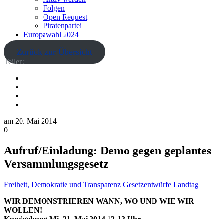
Folgen
Open Request
Piratenpartei
Europawahl 2024
Zurück zur Übersicht
Teilen:
am
20. Mai 2014
0
Aufruf/Einladung: Demo gegen geplantes
Versammlungsgesetz
Freiheit, Demokratie und Transparenz
Gesetzentwürfe
Landtag
WIR DEMONSTRIEREN WANN, WO UND WIE WIR
WOLLEN!
Kundgebung Mi, 21. Mai 2014 12-13 Uhr