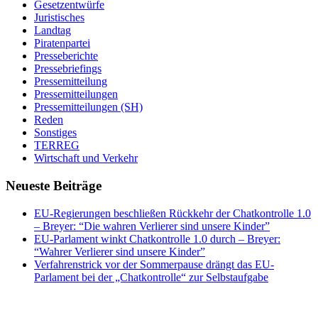
Gesetzentwürfe
Juristisches
Landtag
Piratenpartei
Presseberichte
Pressebriefings
Pressemitteilung
Pressemitteilungen
Pressemitteilungen (SH)
Reden
Sonstiges
TERREG
Wirtschaft und Verkehr
Neueste Beiträge
EU-Regierungen beschließen Rückkehr der Chatkontrolle 1.0
– Breyer: “Die wahren Verlierer sind unsere Kinder”
EU-Parlament winkt Chatkontrolle 1.0 durch – Breyer:
“Wahrer Verlierer sind unsere Kinder”
Verfahrenstrick vor der Sommerpause drängt das EU-
Parlament bei der „Chatkontrolle“ zur Selbstaufgabe