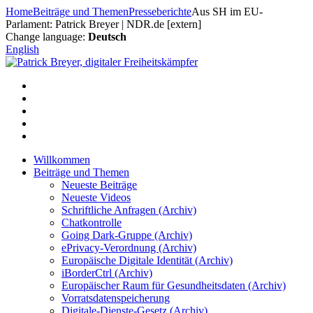
Zum
Home
Beiträge und Themen
Presseberichte
Aus SH im EU-
Inhalt
Parlament: Patrick Breyer | NDR.de [extern]
springen
Change language:
Deutsch
English
Willkommen
Beiträge und Themen
Neueste Beiträge
Neueste Videos
Schriftliche Anfragen (Archiv)
Chatkontrolle
Going Dark-Gruppe (Archiv)
ePrivacy-Verordnung (Archiv)
Europäische Digitale Identität (Archiv)
iBorderCtrl (Archiv)
Europäischer Raum für Gesundheitsdaten (Archiv)
Vorratsdatenspeicherung
Digitale-Dienste-Gesetz (Archiv)