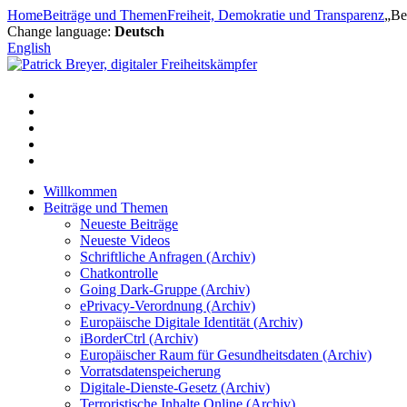
Zum
Home
Beiträge und Themen
Freiheit, Demokratie und Transparenz
„Be
Inhalt
Change language:
Deutsch
springen
English
Willkommen
Beiträge und Themen
Neueste Beiträge
Neueste Videos
Schriftliche Anfragen (Archiv)
Chatkontrolle
Going Dark-Gruppe (Archiv)
ePrivacy-Verordnung (Archiv)
Europäische Digitale Identität (Archiv)
iBorderCtrl (Archiv)
Europäischer Raum für Gesundheitsdaten (Archiv)
Vorratsdatenspeicherung
Digitale-Dienste-Gesetz (Archiv)
Terroristische Inhalte Online (Archiv)