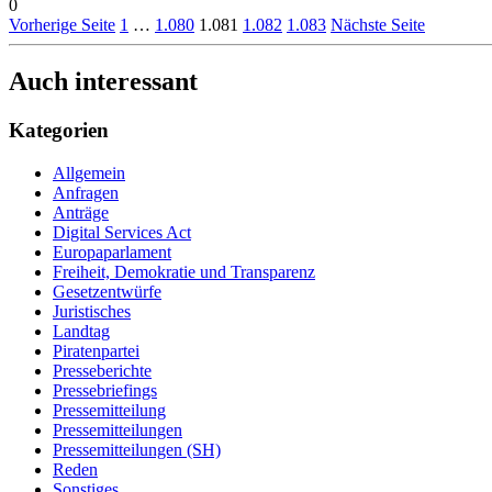
0
Vorherige Seite
1
…
1.080
1.081
1.082
1.083
Nächste Seite
Auch interessant
Kategorien
Allgemein
Anfragen
Anträge
Digital Services Act
Europaparlament
Freiheit, Demokratie und Transparenz
Gesetzentwürfe
Juristisches
Landtag
Piratenpartei
Presseberichte
Pressebriefings
Pressemitteilung
Pressemitteilungen
Pressemitteilungen (SH)
Reden
Sonstiges