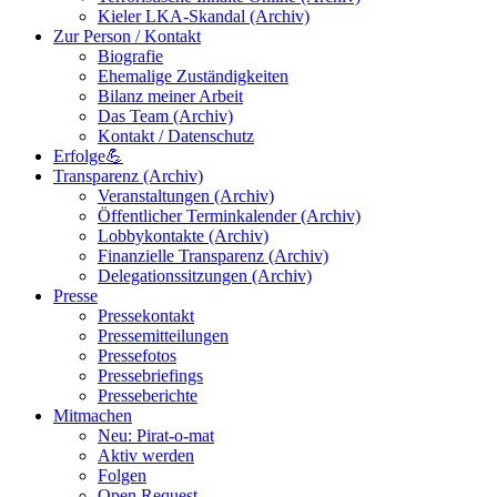
Kieler LKA-Skandal (Archiv)
Zur Person / Kontakt
Biografie
Ehemalige Zuständigkeiten
Bilanz meiner Arbeit
Das Team (Archiv)
Kontakt / Datenschutz
Erfolge💪
Transparenz (Archiv)
Veranstaltungen (Archiv)
Öffentlicher Terminkalender (Archiv)
Lobbykontakte (Archiv)
Finanzielle Transparenz (Archiv)
Delegationssitzungen (Archiv)
Presse
Pressekontakt
Pressemitteilungen
Pressefotos
Pressebriefings
Presseberichte
Mitmachen
Neu: Pirat-o-mat
Aktiv werden
Folgen
Open Request