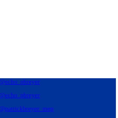
@echo_pbreyer
@echo_pbreyer
@patrickbreyer_mep