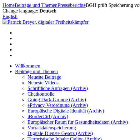
Zum
Home
Beiträge und Themen
Presseberichte
BGH prüft Speicherung von
Inhalt
Change language:
Deutsch
springen
English
Willkommen
Beiträge und Themen
Neueste Beiträge
Neueste Videos
Schriftliche Anfragen (Archiv)
Chatkontrolle
Going Dark-Gruppe (Archiv)
ePrivacy-Verordnung (Archiv)
Europäische Digitale Identität (Archiv)
iBorderCtrl (Archiv)
Europäischer Raum für Gesundheitsdaten (Archiv)
Vorratsdatenspeicherung
Digitale-Dienste-Gesetz (Archiv)
Terroristische Inhalte Online (Archiv)