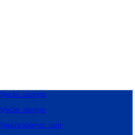
@echo_pbreyer
@echo_pbreyer
@patrickbreyer_mep