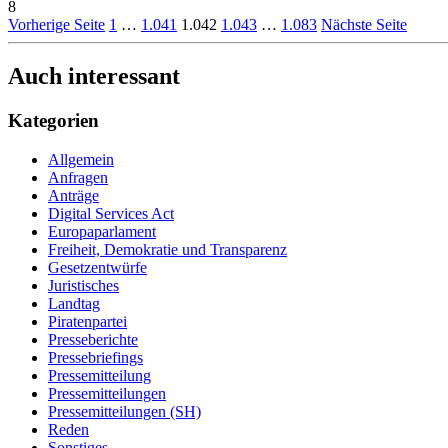
8
Vorherige Seite
1
…
1.041
1.042
1.043
…
1.083
Nächste Seite
Auch interessant
Kategorien
Allgemein
Anfragen
Anträge
Digital Services Act
Europaparlament
Freiheit, Demokratie und Transparenz
Gesetzentwürfe
Juristisches
Landtag
Piratenpartei
Presseberichte
Pressebriefings
Pressemitteilung
Pressemitteilungen
Pressemitteilungen (SH)
Reden
Sonstiges