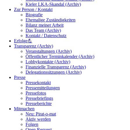
Kieler LKA-Skandal (Archiv)
Zur Person / Kontakt
Biografie
Ehemalige Zuständigkeiten
Bilanz meiner Arbeit
Das Team (Archiv)
Kontakt / Datenschutz
Erfolge💪
Transparenz (Archiv)
Veranstaltungen (Archiv)
Öffentlicher Terminkalender (Archiv)
Lobbykontakte (Archiv)
Finanzielle Transparenz (Archiv)
Delegationssitzungen (Archiv)
Presse
Pressekontakt
Pressemitteilungen
Pressefotos
Pressebriefings
Presseberichte
Mitmachen
Neu: Pirat-o-mat
Aktiv werden
Folgen
Open Request