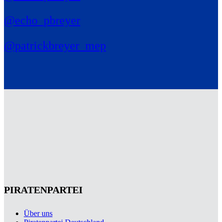
@echo_pbreyer
@patrickbreyer_mep
PIRATENPARTEI
Über uns