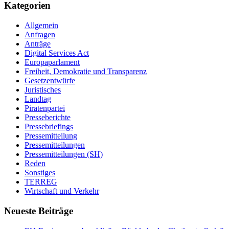
Kategorien
Allgemein
Anfragen
Anträge
Digital Services Act
Europaparlament
Freiheit, Demokratie und Transparenz
Gesetzentwürfe
Juristisches
Landtag
Piratenpartei
Presseberichte
Pressebriefings
Pressemitteilung
Pressemitteilungen
Pressemitteilungen (SH)
Reden
Sonstiges
TERREG
Wirtschaft und Verkehr
Neueste Beiträge