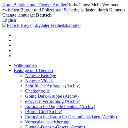
Zum
Home
Beiträge und Themen
Anträge
Body-Cams: Mehr Vertrauen
Inhalt
zwischen Bürger und Polizei statt Sicherheitsillusion durch Kameras
springen
Change language:
Deutsch
English
Willkommen
Beiträge und Themen
Neueste Beiträge
Neueste Videos
Schriftliche Anfragen (Archiv)
Chatkontrolle
Going Dark-Gruppe (Archiv)
ePrivacy-Verordnung (Archiv)
Europäische Digitale Identität (Archiv)
iBorderCtrl (Archiv)
Europäischer Raum für Gesundheitsdaten (Archiv)
Vorratsdatenspeicherung
Digitale-Dienste-Gesetz (Archiv)