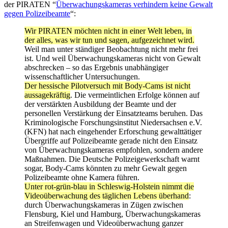
der PIRATEN “
Überwachungskameras verhindern keine Gewalt
gegen Polizeibeamte
“:
Wir PIRATEN möchten nicht in einer Welt leben, in
der alles, was wir tun und sagen, aufgezeichnet wird.
Weil man unter ständiger Beobachtung nicht mehr frei
ist. Und weil Überwachungskameras nicht von Gewalt
abschrecken – so das Ergebnis unabhängiger
wissenschaftlicher Untersuchungen.
Der hessische Pilotversuch mit Body-Cams ist nicht
aussagekräftig
. Die vermeintlichen Erfolge können auf
der verstärkten Ausbildung der Beamte und der
personellen Verstärkung der Einsatzteams beruhen. Das
Kriminologische Forschungsinstitut Niedersachsen e.V.
(KFN) hat nach eingehender Erforschung gewalttätiger
Übergriffe auf Polizeibeamte gerade nicht den Einsatz
von Überwachungskameras empfohlen, sondern andere
Maßnahmen. Die Deutsche Polizeigewerkschaft warnt
sogar, Body-Cams könnten zu mehr Gewalt gegen
Polizeibeamte ohne Kamera führen.
Unter rot-grün-blau in Schleswig-Holstein nimmt die
Videoüberwachung des täglichen Lebens überhand
:
durch Überwachungskameras in Zügen zwischen
Flensburg, Kiel und Hamburg, Überwachungskameras
an Streifenwagen und Videoüberwachung ganzer