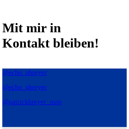
Mit mir in
Kontakt bleiben!
@echo_pbreyer
@echo_pbreyer
@patrickbreyer_mep