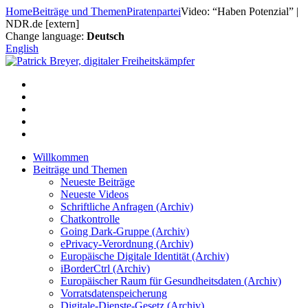
Zum
Home
Beiträge und Themen
Piratenpartei
Video: “Haben Potenzial” |
Inhalt
NDR.de [extern]
springen
Change language:
Deutsch
English
Willkommen
Beiträge und Themen
Neueste Beiträge
Neueste Videos
Schriftliche Anfragen (Archiv)
Chatkontrolle
Going Dark-Gruppe (Archiv)
ePrivacy-Verordnung (Archiv)
Europäische Digitale Identität (Archiv)
iBorderCtrl (Archiv)
Europäischer Raum für Gesundheitsdaten (Archiv)
Vorratsdatenspeicherung
Digitale-Dienste-Gesetz (Archiv)