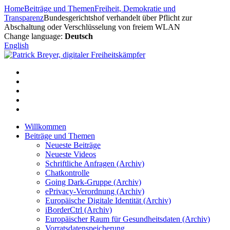
Zum
Home
Beiträge und Themen
Freiheit, Demokratie und
Inhalt
Transparenz
Bundesgerichtshof verhandelt über Pflicht zur
springen
Abschaltung oder Verschlüsselung von freiem WLAN
Change language:
Deutsch
English
Willkommen
Beiträge und Themen
Neueste Beiträge
Neueste Videos
Schriftliche Anfragen (Archiv)
Chatkontrolle
Going Dark-Gruppe (Archiv)
ePrivacy-Verordnung (Archiv)
Europäische Digitale Identität (Archiv)
iBorderCtrl (Archiv)
Europäischer Raum für Gesundheitsdaten (Archiv)
Vorratsdatenspeicherung