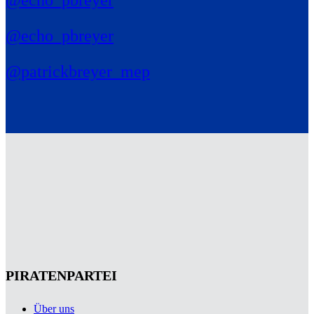
@echo_pbreyer
@patrickbreyer_mep
PIRATENPARTEI
Über uns