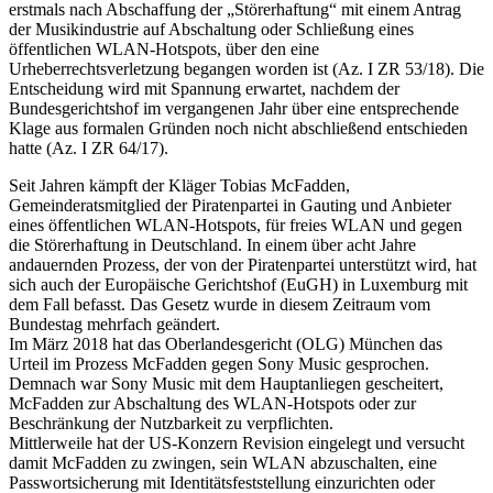
erstmals nach Abschaffung der „Störerhaftung“ mit einem Antrag
der Musikindustrie auf Abschaltung oder Schließung eines
öffentlichen WLAN-Hotspots, über den eine
Urheberrechtsverletzung begangen worden ist (Az. I ZR 53/18). Die
Entscheidung wird mit Spannung erwartet, nachdem der
Bundesgerichtshof im vergangenen Jahr über eine entsprechende
Klage aus formalen Gründen noch nicht abschließend entschieden
hatte (Az. I ZR 64/17).
Seit Jahren kämpft der Kläger Tobias McFadden,
Gemeinderatsmitglied der Piratenpartei in Gauting und Anbieter
eines öffentlichen WLAN-Hotspots, für freies WLAN und gegen
die Störerhaftung in Deutschland. In einem über acht Jahre
andauernden Prozess, der von der Piratenpartei unterstützt wird, hat
sich auch der Europäische Gerichtshof (EuGH) in Luxemburg mit
dem Fall befasst. Das Gesetz wurde in diesem Zeitraum vom
Bundestag mehrfach geändert.
Im März 2018 hat das Oberlandesgericht (OLG) München das
Urteil im Prozess McFadden gegen Sony Music gesprochen.
Demnach war Sony Music mit dem Hauptanliegen gescheitert,
McFadden zur Abschaltung des WLAN-Hotspots oder zur
Beschränkung der Nutzbarkeit zu verpflichten.
Mittlerweile hat der US-Konzern Revision eingelegt und versucht
damit McFadden zu zwingen, sein WLAN abzuschalten, eine
Passwortsicherung mit Identitätsfeststellung einzurichten oder