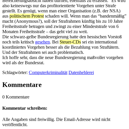
Bereicherungsabsicht haben dürften, ebenfalls zu erfassen.” Es wird
also keineswegs nur das profitorientierte Vorgehen unter Strafe
gestellt. Es genügt, wenn man einer Organisation (z.B. der NSA)
aus
politischem Protest
schaden will. Wenn man das “bandenmäßig”
macht (Anonymous?), soll der Strafrahmen künftig bis zu 10 Jahre
Freiheitsstrafe betragen und zwingt zu einer Mindeststrafe von 6
Monaten Freiheitsstrafe – das geht viel zu weit.
Die schwarz-gelbe Bundesregierung hatte den hessischen Vorstoß
noch teils kritisch
gesehen
. Bei
Steuer-CDs
sei ein international
koordiniertes Vorgehen besser als die Bezahlung von Straftätern.
Und der Strafrahmen sei auch problematisch.
Ich hoffe sehr, dass die neue Bundesregierung maßvoller vorgehen
wird als der Bundesrat.
Schlagwörter:
Computerkriminalität
Datenhehlerei
Kommentare
0 Kommentare
Kommentar schreiben:
Alle Angaben sind freiwillig. Die Email-Adresse wird nicht
veröffentlicht.