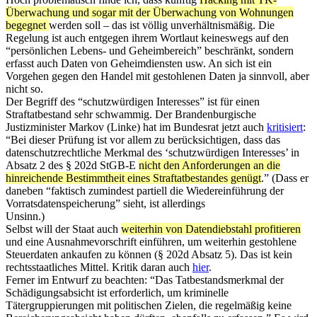
Überwachung und sogar mit der Überwachung von Wohnungen
begegnet
werden soll – das ist völlig unverhältnismäßig. Die
Regelung ist auch entgegen ihrem Wortlaut keineswegs auf den
“persönlichen Lebens- und Geheimbereich” beschränkt, sondern
erfasst auch Daten von Geheimdiensten usw. An sich ist ein
Vorgehen gegen den Handel mit gestohlenen Daten ja sinnvoll, aber
nicht so.
Der Begriff des “schutzwürdigen Interesses” ist für einen
Straftatbestand sehr schwammig. Der Brandenburgische
Justizminister Markov (Linke) hat im Bundesrat jetzt auch
kritisiert
:
“Bei dieser Prüfung ist vor allem zu berücksichtigen, dass das
datenschutzrechtliche Merkmal des ‘schutzwürdigen Interesses’ in
Absatz 2 des § 202d StGB-E
nicht den Anforderungen an die
hinreichende Bestimmtheit eines Straftatbestandes genügt
.” (Dass er
daneben “faktisch zumindest partiell die Wiedereinführung der
Vorratsdatenspeicherung” sieht, ist allerdings
Unsinn.)
Selbst will der Staat auch
weiterhin von Datendiebstahl profitieren
und eine Ausnahmevorschrift einführen, um weiterhin gestohlene
Steuerdaten ankaufen zu können (§ 202d Absatz 5). Das ist kein
rechtsstaatliches Mittel. Kritik daran auch
hier
.
Ferner im Entwurf zu beachten: “Das Tatbestandsmerkmal der
Schädigungsabsicht ist erforderlich, um kriminelle
Tätergruppierungen mit politischen Zielen, die regelmäßig keine