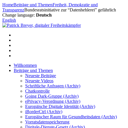
Zum
Home
Beiträge und Themen
Freiheit, Demokratie und
Inhalt
Transparenz
Bundesratsinitiative zur “Datenhehlerei” gefährlich
springen
Change language:
Deutsch
English
Willkommen
Beiträge und Themen
Neueste Beiträge
Neueste Videos
Schriftliche Anfragen (Archiv)
Chatkontrolle
Going Dark-Gruppe (Archiv)
ePrivacy-Verordnung (Archiv)
Europäische Digitale Identität (Archiv)
iBorderCtrl (Archiv)
Europäischer Raum für Gesundheitsdaten (Archiv)
Vorratsdatenspeicherung
Digitale-Dienste-Gesetz (Archiv)