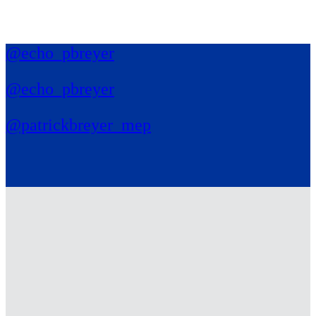
@echo_pbreyer
@echo_pbreyer
@patrickbreyer_mep