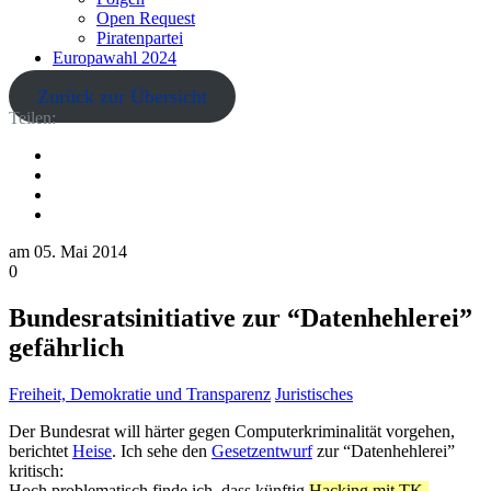
Open Request
Piratenpartei
Europawahl 2024
Zurück zur Übersicht
Teilen:
am
05. Mai 2014
0
Bundesratsinitiative zur “Datenhehlerei”
gefährlich
Freiheit, Demokratie und Transparenz
Juristisches
Der Bundesrat will härter gegen Computerkriminalität vorgehen,
berichtet
Heise
. Ich sehe den
Gesetzentwurf
zur “Datenhehlerei”
kritisch:
Hoch problematisch finde ich, dass künftig
Hacking mit TK-