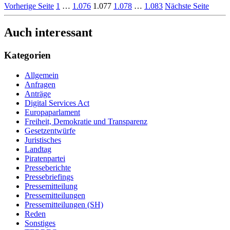
Vorherige Seite
1
…
1.076
1.077
1.078
…
1.083
Nächste Seite
Auch interessant
Kategorien
Allgemein
Anfragen
Anträge
Digital Services Act
Europaparlament
Freiheit, Demokratie und Transparenz
Gesetzentwürfe
Juristisches
Landtag
Piratenpartei
Presseberichte
Pressebriefings
Pressemitteilung
Pressemitteilungen
Pressemitteilungen (SH)
Reden
Sonstiges