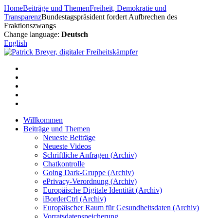
Zum
Home
Beiträge und Themen
Freiheit, Demokratie und
Inhalt
Transparenz
Bundestagspräsident fordert Aufbrechen des
springen
Fraktionszwangs
Change language:
Deutsch
English
Willkommen
Beiträge und Themen
Neueste Beiträge
Neueste Videos
Schriftliche Anfragen (Archiv)
Chatkontrolle
Going Dark-Gruppe (Archiv)
ePrivacy-Verordnung (Archiv)
Europäische Digitale Identität (Archiv)
iBorderCtrl (Archiv)
Europäischer Raum für Gesundheitsdaten (Archiv)
Vorratsdatenspeicherung