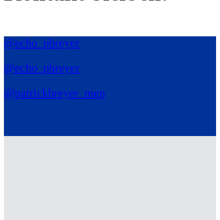
@echo_pbreyer
@echo_pbreyer
@patrickbreyer_mep