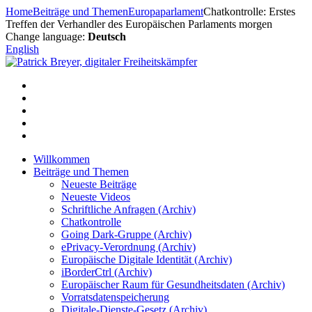
Zum
Home
Beiträge und Themen
Europaparlament
Chatkontrolle: Erstes
Inhalt
Treffen der Verhandler des Europäischen Parlaments morgen
springen
Change language:
Deutsch
English
Willkommen
Beiträge und Themen
Neueste Beiträge
Neueste Videos
Schriftliche Anfragen (Archiv)
Chatkontrolle
Going Dark-Gruppe (Archiv)
ePrivacy-Verordnung (Archiv)
Europäische Digitale Identität (Archiv)
iBorderCtrl (Archiv)
Europäischer Raum für Gesundheitsdaten (Archiv)
Vorratsdatenspeicherung
Digitale-Dienste-Gesetz (Archiv)