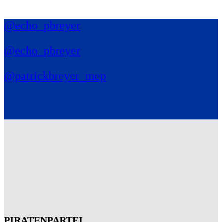
@echo_pbreyer
@echo_pbreyer
@patrickbreyer_mep
PIRATENPARTEI