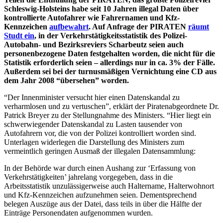
Schleswig-Holsteins habe seit 10 Jahren illegal Daten über
kontrollierte Autofahrer wie Fahrernamen und Kfz-
Kennzeichen
aufbewahrt
. Auf Anfrage der PIRATEN
räumt
Studt ein
, in der Verkehrstätigkeitsstatistik des Polizei-
Autobahn- und Bezirksreviers Scharbeutz seien auch
personenbezogene Daten festgehalten worden, die nicht für die
Statistik erforderlich seien – allerdings nur in ca. 3% der Fälle.
Außerdem sei bei der turnusmäßigen Vernichtung eine CD aus
dem Jahr 2008 “übersehen” worden.
“Der Innenminister versucht hier einen Datenskandal zu
verharmlosen und zu vertuschen”, erklärt der Piratenabgeordnete Dr.
Patrick Breyer zu der Stellungnahme des Ministers. “Hier liegt ein
schwerwiegender Datenskandal zu Lasten tausender von
Autofahrern vor, die von der Polizei kontrolliert worden sind.
Unterlagen widerlegen die Darstellung des Ministers zum
vermeintlich geringen Ausmaß der illegalen Datensammlung:
In der Behörde war durch einen Aushang zur ‘Erfassung von
Verkehrstätigkeiten’ jahrelang vorgegeben, dass in die
Arbeitsstatistik unzulässigerweise auch Haltername, Halterwohnort
und Kfz-Kennzeichen aufzunehmen seien. Dementsprechend
belegen Auszüge aus der Datei, dass teils in über die Hälfte der
Einträge Personendaten aufgenommen wurden.