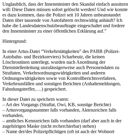
Unglaublich, dass der Innenminister den Skandal einfach aussitzen
will: Diese Daten müssen sofort gelöscht werden! Und wie konnte
es dazu kommen, dass die Polizei seit 10 Jahren unbeanstandet
Daten über tausende von Autofahrern rechtswidrig anhäuft? Ich
habe die Landesdatenschutzbeauftragte eingeschaltet und fordere
den Innenminister zu einer öffentlichen Erklärung auf.”
Hintergrund:
In einer Artus-Datei “Verkehrstätigkeiten” des PABB (Polizei-
Autobahn- und Bezirksreviers) Scharbeutz, die keinen
Löschroutinen unterliegt, wurden nach Anordnung der
Dienststellenleitung unzulässigerweise auch Personendaten zu
Straftaten, Verkehrsordnungswidrigkeiten und anderen
Ordnungswidrigkeiten sowie von Kontrollberichtsverfahren,
Verkehrsunfällen und sonstigen Berichten (Anhaltemeldungen,
Fahndungstreffer,….) gespeichert.
In dieser Datei zu speichern waren:
– Art des Vorgangs (Straftat, Owi, KB, sonstige Berichte)
– Artusvorgangsnummer falls vorhanden, Aktenzeichen falls
vorhanden,
– amtliches Kennzeichen falls vorhanden (darf aber auch in der
zugehörigen Maske (nicht recherchierbar) stehen)
– Name der/des Polizeipflichtigen (oft ist auch der Wohnort