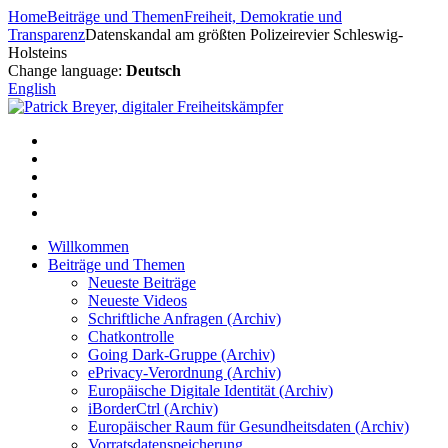
Zum
Home
Beiträge und Themen
Freiheit, Demokratie und
Inhalt
Transparenz
Datenskandal am größten Polizeirevier Schleswig-
springen
Holsteins
Change language:
Deutsch
English
Willkommen
Beiträge und Themen
Neueste Beiträge
Neueste Videos
Schriftliche Anfragen (Archiv)
Chatkontrolle
Going Dark-Gruppe (Archiv)
ePrivacy-Verordnung (Archiv)
Europäische Digitale Identität (Archiv)
iBorderCtrl (Archiv)
Europäischer Raum für Gesundheitsdaten (Archiv)
Vorratsdatenspeicherung