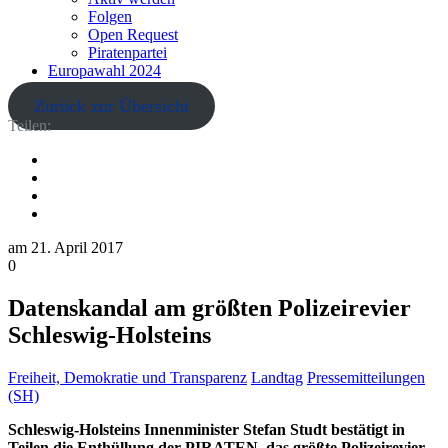
Folgen
Open Request
Piratenpartei
Europawahl 2024
Zurück zur Übersicht
Teilen:
am
21. April 2017
0
Datenskandal am größten Polizeirevier
Schleswig-Holsteins
Freiheit, Demokratie und Transparenz
Landtag
Pressemitteilungen
(SH)
Schleswig-Holsteins Innenminister Stefan Studt bestätigt in
Teilen die Enthüllung der PIRATEN, das größte Polizeirevier