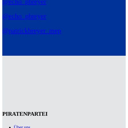
@echo_pbreyer
@echo_pbreyer
@patrickbreyer_mep
PIRATENPARTEI
Über uns