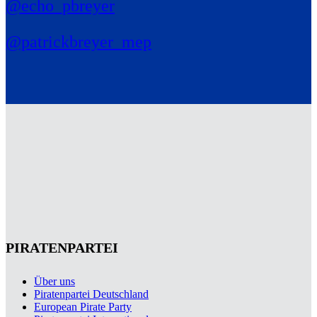
@echo_pbreyer
@patrickbreyer_mep
PIRATENPARTEI
Über uns
Piratenpartei Deutschland
European Pirate Party