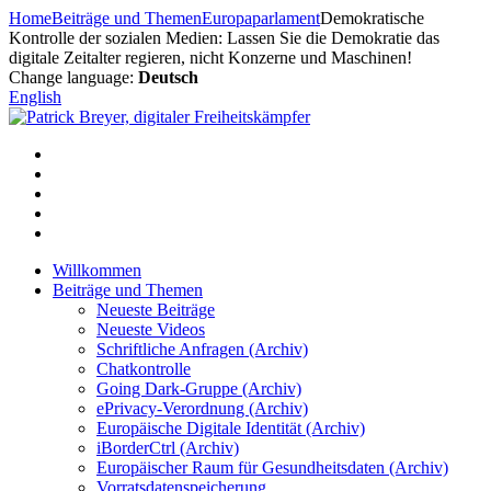
Zum
Home
Beiträge und Themen
Europaparlament
Demokratische
Inhalt
Kontrolle der sozialen Medien: Lassen Sie die Demokratie das
springen
digitale Zeitalter regieren, nicht Konzerne und Maschinen!
Change language:
Deutsch
English
Willkommen
Beiträge und Themen
Neueste Beiträge
Neueste Videos
Schriftliche Anfragen (Archiv)
Chatkontrolle
Going Dark-Gruppe (Archiv)
ePrivacy-Verordnung (Archiv)
Europäische Digitale Identität (Archiv)
iBorderCtrl (Archiv)
Europäischer Raum für Gesundheitsdaten (Archiv)
Vorratsdatenspeicherung