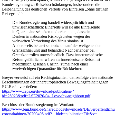
Bundesregierung zu Reisebeschränkungen, insbesondere die
Beibehaltung des deutschen Verbots von Einreisen „ohne triftigen
Reisegrund“:
Die Bundesregierung handelt widersprüchlich und
unwissenschaftlich: Einerseits will sie alle Einreisende
in Quarantäne schicken und erkennt an, dass ein
Denken in nationalen Risikogebieten wegen der
weltweiten Verbreitung des Virus sinnlos ist.
Andererseits beharrt sie trotzdem auf der weitgehenden
Grenzschließung und behandelt Nachbarländer bei
Grenzkontrollen unterschiedlich. Dass innereuropäische
Reisen gefährlicher wären als innerdeutsche Reisen ist
medizinisch gesehen Unsinn, zumal nach einer
zweiwöchigen Quarantäne für Rückkehrer.
Breyer verweist auf ein Rechtsgutachten, demzufolge viele nationale
Beschränkungen der innereuropäischen Bewegungsfreiheit gegen
EU-Recht verstießen:
https://www.ceps.eu/download/publication/?
id=26923&pdf=LSE2020-04_Love-thy-neighbour.pdf
Beschluss der Bundesregierung im Wortlaut:
https://www.bmi.bund.de/SharedDocs/downloads/DE/veroeffentlichun
coronakabinett-20200406.pdf?__blob=publicationFile&v=1