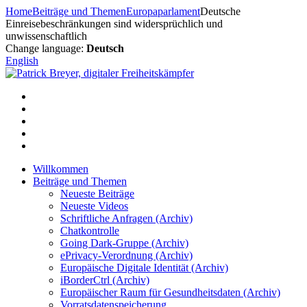
Zum
Home
Beiträge und Themen
Europaparlament
Deutsche
Inhalt
Einreisebeschränkungen sind widersprüchlich und
springen
unwissenschaftlich
Change language:
Deutsch
English
Willkommen
Beiträge und Themen
Neueste Beiträge
Neueste Videos
Schriftliche Anfragen (Archiv)
Chatkontrolle
Going Dark-Gruppe (Archiv)
ePrivacy-Verordnung (Archiv)
Europäische Digitale Identität (Archiv)
iBorderCtrl (Archiv)
Europäischer Raum für Gesundheitsdaten (Archiv)
Vorratsdatenspeicherung