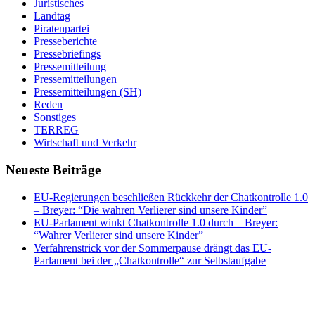
Juristisches
Landtag
Piratenpartei
Presseberichte
Pressebriefings
Pressemitteilung
Pressemitteilungen
Pressemitteilungen (SH)
Reden
Sonstiges
TERREG
Wirtschaft und Verkehr
Neueste Beiträge
EU-Regierungen beschließen Rückkehr der Chatkontrolle 1.0
– Breyer: “Die wahren Verlierer sind unsere Kinder”
EU-Parlament winkt Chatkontrolle 1.0 durch – Breyer:
“Wahrer Verlierer sind unsere Kinder”
Verfahrenstrick vor der Sommerpause drängt das EU-
Parlament bei der „Chatkontrolle“ zur Selbstaufgabe