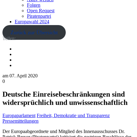
Folgen
Open Request
Piratenpartei
Europawahl 2024
Zurück zur Übersicht
Teilen:
am
07. April 2020
0
Deutsche Einreisebeschränkungen sind
widersprüchlich und unwissenschaftlich
Europaparlament
Freiheit, Demokratie und Transparenz
Pressemitteilungen
Der Europaabgeordnete und Mitglied des Innenausschusses Dr.
Patrick Breyer (Piratenpartei) kritisiert die gestrigen Beschlüsse der