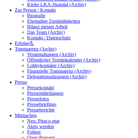
Kieler LKA-Skandal (Archiv)
Zur Person / Kontakt
Biografie
Ehemalige Zuständigkeiten
Bilanz meiner Arbeit
Das Team (Archiv)
Kontakt / Datenschutz
Erfolge💪
Transparenz (Archiv)
Veranstaltungen (Archiv)
Öffentlicher Terminkalender (Archiv)
Lobbykontakte (Archiv)
Finanzielle Transparenz (Archiv)
Delegationssitzungen (Archiv)
Presse
Pressekontakt
Pressemitteilungen
Pressefotos
Pressebriefings
Presseberichte
Mitmachen
Neu: Pirat-o-mat
Aktiv werden
Folgen
Open Request