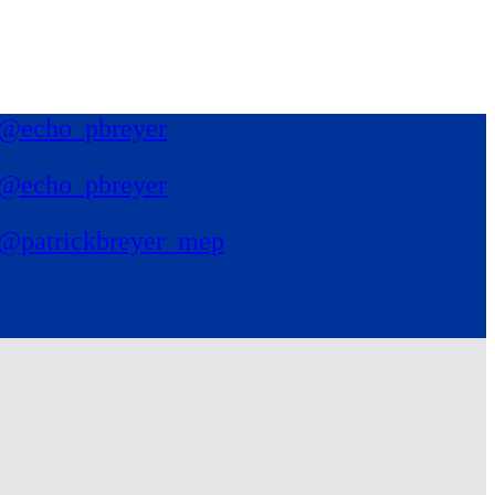
@echo_pbreyer
@echo_pbreyer
@patrickbreyer_mep