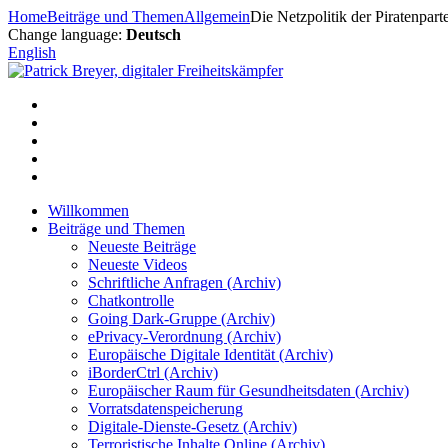
Zum
Home
Beiträge und Themen
Allgemein
Die Netzpolitik der Piratenparte
Inhalt
Change language:
Deutsch
springen
English
Willkommen
Beiträge und Themen
Neueste Beiträge
Neueste Videos
Schriftliche Anfragen (Archiv)
Chatkontrolle
Going Dark-Gruppe (Archiv)
ePrivacy-Verordnung (Archiv)
Europäische Digitale Identität (Archiv)
iBorderCtrl (Archiv)
Europäischer Raum für Gesundheitsdaten (Archiv)
Vorratsdatenspeicherung
Digitale-Dienste-Gesetz (Archiv)
Terroristische Inhalte Online (Archiv)