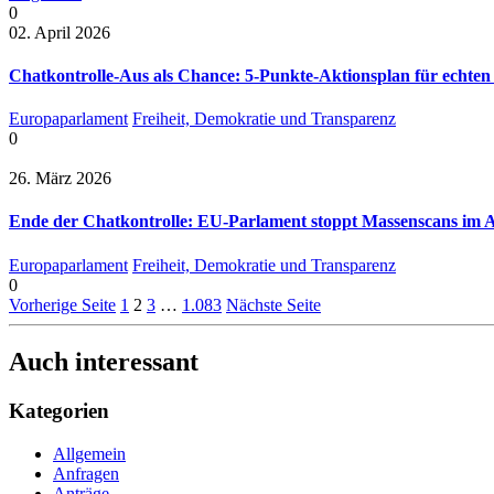
0
02. April 2026
Chatkontrolle-Aus als Chance: 5-Punkte-Aktionsplan für echten
Europaparlament
Freiheit, Demokratie und Transparenz
0
26. März 2026
Ende der Chatkontrolle: EU-Parlament stoppt Massenscans im A
Europaparlament
Freiheit, Demokratie und Transparenz
0
Vorherige Seite
1
2
3
…
1.083
Nächste Seite
Auch interessant
Kategorien
Allgemein
Anfragen
Anträge