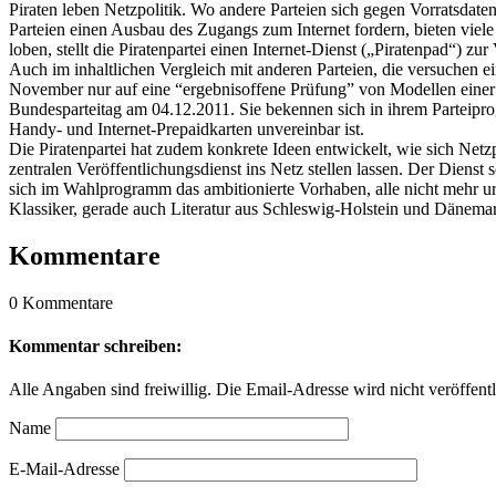
Piraten leben Netzpolitik. Wo andere Parteien sich gegen Vorratsdatens
Parteien einen Ausbau des Zugangs zum Internet fordern, bieten viel
loben, stellt die Piratenpartei einen Internet-Dienst („Piratenpad“) 
Auch im inhaltlichen Vergleich mit anderen Parteien, die versuchen ein
November nur auf eine “ergebnisoffene Prüfung” von Modellen einer K
Bundesparteitag am 04.12.2011. Sie bekennen sich in ihrem Parteipr
Handy- und Internet-Prepaidkarten unvereinbar ist.
Die Piratenpartei hat zudem konkrete Ideen entwickelt, wie sich Net
zentralen Veröffentlichungsdienst ins Netz stellen lassen. Der Diens
sich im Wahlprogramm das ambitionierte Vorhaben, alle nicht mehr urhe
Klassiker, gerade auch Literatur aus Schleswig-Holstein und Dänema
Kommentare
0 Kommentare
Kommentar schreiben:
Alle Angaben sind freiwillig. Die Email-Adresse wird nicht veröffentl
Name
E-Mail-Adresse