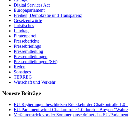
Digital Services Act
Europaparlament
Freiheit, Demokratie und Transparenz
Gesetzentwürfe
Juristisches
Landtag
Piratenpartei
Presseberichte
Pressebriefings
Pressemitteilung
Pressemitteilungen
Pressemitteilungen (SH)
Reden
Sonstiges
TERREG
Wirtschaft und Verkehr
Neueste Beiträge
EU-Regierungen beschließen Rückkehr der Chatkontrolle 1.0 – 
EU-Parlament winkt Chatkontrolle 1.0 durch – Breyer: “Wahrer
Verfahrenstrick vor der Sommerpause drängt das EU-Parlament 