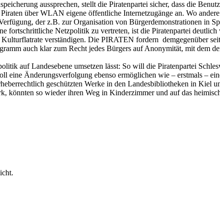
peicherung aussprechen, stellt die Piratenpartei sicher, dass die Benutz
e Piraten über WLAN eigene öffentliche Internetzugänge an. Wo andere
zur Verfügung, der z.B. zur Organisation von Bürgerdemonstrationen in S
e fortschrittliche Netzpolitik zu vertreten, ist die Piratenpartei deutl
ulturflatrate verständigen. Die PIRATEN fordern demgegenüber seit jeh
ogramm auch klar zum Recht jedes Bürgers auf Anonymität, mit dem der
zpolitik auf Landesebene umsetzen lässt: So will die Piratenpartei S
t soll eine Änderungsverfolgung ebenso ermöglichen wie – erstmals – ei
berrechtlich geschützten Werke in den Landesbibliotheken in Kiel und E
rk, könnten so wieder ihren Weg in Kinderzimmer und auf das heimisch
icht.