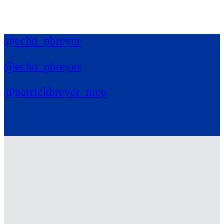
@echo_pbreyer
@echo_pbreyer
@patrickbreyer_mep