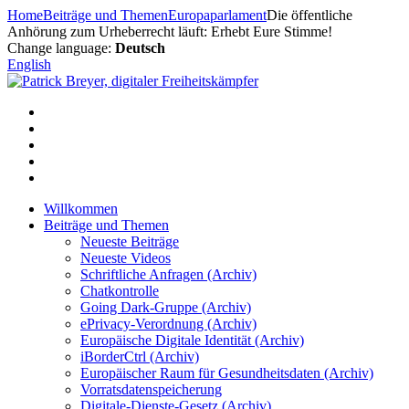
Zum
Home
Beiträge und Themen
Europaparlament
Die öffentliche
Inhalt
Anhörung zum Urheberrecht läuft: Erhebt Eure Stimme!
springen
Change language:
Deutsch
English
Willkommen
Beiträge und Themen
Neueste Beiträge
Neueste Videos
Schriftliche Anfragen (Archiv)
Chatkontrolle
Going Dark-Gruppe (Archiv)
ePrivacy-Verordnung (Archiv)
Europäische Digitale Identität (Archiv)
iBorderCtrl (Archiv)
Europäischer Raum für Gesundheitsdaten (Archiv)
Vorratsdatenspeicherung
Digitale-Dienste-Gesetz (Archiv)