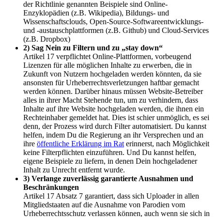
der Richtlinie genannten Beispiele sind Online-
Enzyklopädien (z.B. Wikipedia), Bildungs- und
Wissenschaftsclouds, Open-Source-Softwareentwicklungs-
und -austauschplattformen (z.B. Github) und Cloud-Services
(z.B. Dropbox)
2) Sag Nein zu Filtern und zu „stay down“
Artikel 17 verpflichtet Online-Plattformen, vorbeugend
Lizenzen für alle möglichen Inhalte zu erwerben, die in
Zukunft von Nutzern hochgeladen werden könnten, da sie
ansonsten für Urheberrechtsverletzungen haftbar gemacht
werden können. Darüber hinaus müssen Website-Betreiber
alles in ihrer Macht Stehende tun, um zu verhindern, dass
Inhalte auf ihre Website hochgeladen werden, die ihnen ein
Rechteinhaber gemeldet hat. Dies ist schier unmöglich, es sei
denn, der Prozess wird durch Filter automatisiert. Du kannst
helfen, indem Du die Regierung an ihr Versprechen und an
ihre
öffentliche Erklärung im Rat
erinnerst, nach Möglichkeit
keine Filterpflichten einzuführen. Und Du kannst helfen,
eigene Beispiele zu liefern, in denen Dein hochgeladener
Inhalt zu Unrecht entfernt wurde.
3) Verlange zuverlässig garantierte Ausnahmen und
Beschränkungen
Artikel 17 Absatz 7 garantiert, dass sich Uploader in allen
Mitgliedstaaten auf die Ausnahme von Parodien vom
Urheberrechtsschutz verlassen können, auch wenn sie sich in