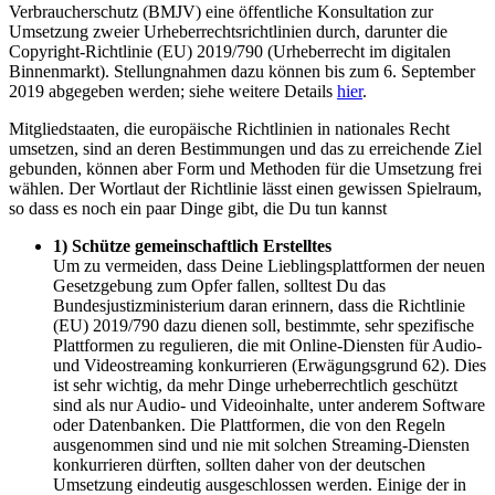
Verbraucherschutz (BMJV) eine öffentliche Konsultation zur
Umsetzung zweier Urheberrechtsrichtlinien durch, darunter die
Copyright-Richtlinie (EU) 2019/790 (Urheberrecht im digitalen
Binnenmarkt). Stellungnahmen dazu können bis zum 6. September
2019 abgegeben werden; siehe weitere Details
hier
.
Mitgliedstaaten, die europäische Richtlinien in nationales Recht
umsetzen, sind an deren Bestimmungen und das zu erreichende Ziel
gebunden, können aber Form und Methoden für die Umsetzung frei
wählen. Der Wortlaut der Richtlinie lässt einen gewissen Spielraum,
so dass es noch ein paar Dinge gibt, die Du tun kannst
1) Schütze gemeinschaftlich Erstelltes
Um zu vermeiden, dass Deine Lieblingsplattformen der neuen
Gesetzgebung zum Opfer fallen, solltest Du das
Bundesjustizministerium daran erinnern, dass die Richtlinie
(EU) 2019/790 dazu dienen soll, bestimmte, sehr spezifische
Plattformen zu regulieren, die mit Online-Diensten für Audio-
und Videostreaming konkurrieren (Erwägungsgrund 62). Dies
ist sehr wichtig, da mehr Dinge urheberrechtlich geschützt
sind als nur Audio- und Videoinhalte, unter anderem Software
oder Datenbanken. Die Plattformen, die von den Regeln
ausgenommen sind und nie mit solchen Streaming-Diensten
konkurrieren dürften, sollten daher von der deutschen
Umsetzung eindeutig ausgeschlossen werden. Einige der in