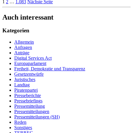
1
2
…
1.083
Nächste Seite
Auch interessant
Kategorien
Allgemein
Anfragen
Anträge
Digital Services Act
Europaparlament
Freiheit, Demokratie und Transparenz
Gesetzentwürfe
Juristisches
Landtag
Piratenpartei
Presseberichte
Pressebriefings
Pressemitteilung
Pressemitteilungen
Pressemitteilungen (SH)
Reden
Sonstiges
TERREG