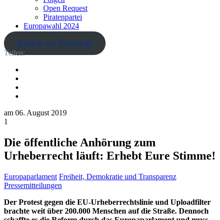
Open Request
Piratenpartei
Europawahl 2024
Zurück zur Übersicht
Teilen:
am
06. August 2019
1
Die öffentliche Anhörung zum
Urheberrecht läuft: Erhebt Eure Stimme!
Europaparlament
Freiheit, Demokratie und Transparenz
Pressemitteilungen
Der Protest gegen die EU-Urheberrechtslinie und Uploadfilter
brachte weit über 200.000 Menschen auf die Straße. Dennoch
schaffte es die Reform durch das Europaparlament und muss