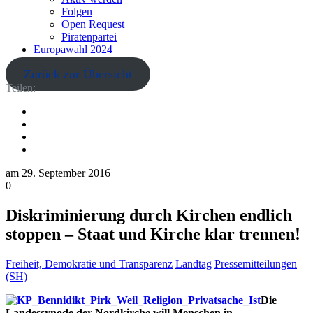
Folgen
Open Request
Piratenpartei
Europawahl 2024
Zurück zur Übersicht
Teilen:
am
29. September 2016
0
Diskriminierung durch Kirchen endlich
stoppen – Staat und Kirche klar trennen!
Freiheit, Demokratie und Transparenz
Landtag
Pressemitteilungen
(SH)
Die
Landessynode der Nordkirche will Menschen in