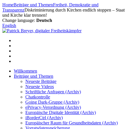
Zum
Home
Beiträge und Themen
Freiheit, Demokratie und
Inhalt
Transparenz
Diskriminierung durch Kirchen endlich stoppen – Staat
springen
und Kirche klar trennen!
Change language:
Deutsch
English
Willkommen
Beiträge und Themen
Neueste Beiträge
Neueste Videos
Schriftliche Anfragen (Archiv)
Chatkontrolle
Going Dark-Gruppe (Archiv)
ePrivacy-Verordnung (Archiv)
Europäische Digitale Identität (Archiv)
iBorderCtrl (Archiv)
Europäischer Raum für Gesundheitsdaten (Archiv)
Vorratsdatenspeicherung