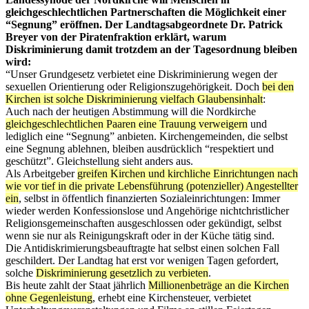
gleichgeschlechtlichen Partnerschaften die Möglichkeit einer
“Segnung” eröffnen. Der Landtagsabgeordnete Dr. Patrick
Breyer von der Piratenfraktion erklärt, warum
Diskriminierung damit trotzdem an der Tagesordnung bleiben
wird:
“Unser Grundgesetz verbietet eine Diskriminierung wegen der
sexuellen Orientierung oder Religionszugehörigkeit. Doch
bei den
Kirchen ist solche Diskriminierung vielfach Glaubensinhalt
:
Auch nach der heutigen Abstimmung will die Nordkirche
gleichgeschlechtlichen Paaren eine Trauung verweigern
und
lediglich eine “Segnung” anbieten. Kirchengemeinden, die selbst
eine Segnung ablehnen, bleiben ausdrücklich “respektiert und
geschützt”. Gleichstellung sieht anders aus.
Als Arbeitgeber
greifen Kirchen und kirchliche Einrichtungen nach
wie vor tief in die private Lebensführung (potenzieller) Angestellter
ein
, selbst in öffentlich finanzierten Sozialeinrichtungen: Immer
wieder werden Konfessionslose und Angehörige nichtchristlicher
Religionsgemeinschaften ausgeschlossen oder gekündigt, selbst
wenn sie nur als Reinigungskraft oder in der Küche tätig sind.
Die Antidiskrimierungsbeauftragte hat selbst einen solchen Fall
geschildert. Der Landtag hat erst vor wenigen Tagen gefordert,
solche
Diskriminierung gesetzlich zu verbieten
.
Bis heute zahlt der Staat jährlich
Millionenbeträge an die Kirchen
ohne Gegenleistung
, erhebt eine Kirchensteuer, verbietet