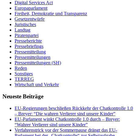
Digital Services Act
Europaparlament
Freiheit, Demokratie und Transparenz
Gesetzentwürfe
Juristisches
Landtag
Piratenpartei
Presseberichte
Pressebriefings
Pressemitteilung
Pressemitteilungen
Pressemitteilungen (SH)
Reden
Sonstiges
TERREG
Wirtschaft und Verkehr
Neueste Beiträge
EU-Regierungen beschließen Rückkehr der Chatkontrolle 1.0
– Breyer: “Die wahren Verlierer sind unsere Kinder”
EU-Parlament winkt Chatkontrolle 1.0 durch – Breyer:
“Wahrer Verlierer sind unsere Kinder”
Verfahrenstrick vor der Sommerpause drängt das EU-
Parlament bei der „Chatkontrolle“ zur Selbstaufgabe