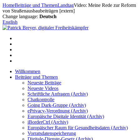
Zum
Home
Beiträge und Themen
Landtag
Video: Meine Rede zur Reform
Inhalt
von Straßenausbaubeiträgen [extern]
springen
Change language:
Deutsch
English
Willkommen
Beiträge und Themen
Neueste Beiträge
Neueste Videos
Schriftliche Anfragen (Archiv)
Chatkontrolle
Going Dark-Gruppe (Archiv)
ePrivacy-Verordnung (Archiv)
Europäische Digitale Identität (Archiv)
iBorderCtrl (Archiv)
Europäischer Raum für Gesundheitsdaten (Archiv)
Vorratsdatenspeicherung
Digitale-Dienste-Gesetz (Archiv)