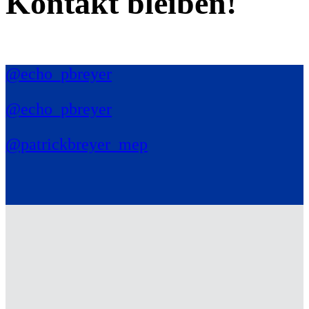
Kontakt bleiben!
@echo_pbreyer
@echo_pbreyer
@patrickbreyer_mep