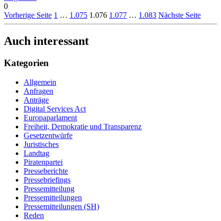
0
Vorherige Seite
1
…
1.075
1.076
1.077
…
1.083
Nächste Seite
Auch interessant
Kategorien
Allgemein
Anfragen
Anträge
Digital Services Act
Europaparlament
Freiheit, Demokratie und Transparenz
Gesetzentwürfe
Juristisches
Landtag
Piratenpartei
Presseberichte
Pressebriefings
Pressemitteilung
Pressemitteilungen
Pressemitteilungen (SH)
Reden