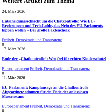
Weitere Artikel zum Thema
24. März 2026
Entscheidungsschlacht um die Chatkontrolle: Wie EU-
Regierungen und Tech-Lobby das Nein des EU-Parlaments
kippen wollen – Der große Faktencheck
Freiheit, Demokratie und Transparenz
0
17. März 2026
Ende der „Chatkontrolle“: Weg frei für echten Kinderschutz!
Europaparlament
Freiheit, Demokratie und Transparenz
0
11. März 2026
EU-Parlament: Kampfansage an die Chatkontrolle –
Abgeordnete stimmen für ein Ende der anlasslosen
Massenscans
Europaparlament
Freiheit, Demokratie und Transparenz
0