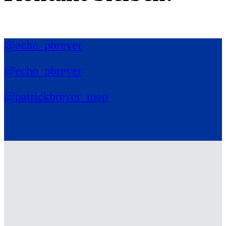
@echo_pbreyer
@echo_pbreyer
@patrickbreyer_mep