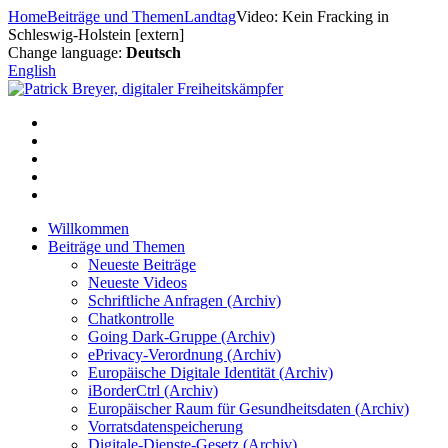
Zum
Home
Beiträge und Themen
Landtag
Video: Kein Fracking in
Inhalt
Schleswig-Holstein [extern]
springen
Change language:
Deutsch
English
Willkommen
Beiträge und Themen
Neueste Beiträge
Neueste Videos
Schriftliche Anfragen (Archiv)
Chatkontrolle
Going Dark-Gruppe (Archiv)
ePrivacy-Verordnung (Archiv)
Europäische Digitale Identität (Archiv)
iBorderCtrl (Archiv)
Europäischer Raum für Gesundheitsdaten (Archiv)
Vorratsdatenspeicherung
Digitale-Dienste-Gesetz (Archiv)