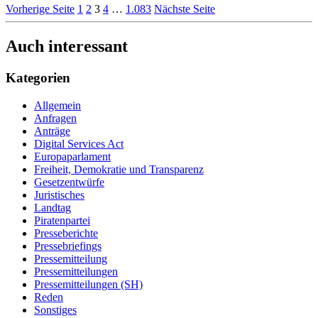
Vorherige Seite
1
2
3
4
…
1.083
Nächste Seite
Auch interessant
Kategorien
Allgemein
Anfragen
Anträge
Digital Services Act
Europaparlament
Freiheit, Demokratie und Transparenz
Gesetzentwürfe
Juristisches
Landtag
Piratenpartei
Presseberichte
Pressebriefings
Pressemitteilung
Pressemitteilungen
Pressemitteilungen (SH)
Reden
Sonstiges