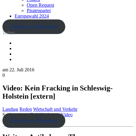
Open Request
Piratenpartei
Europawahl 2024
Zurück zur Übersicht
Teilen:
am
22. Juli 2016
0
Video: Kein Fracking in Schleswig-
Holstein [extern]
Landtag
Reden
Wirtschaft und Verkehr
Schlagwörter:
Erdölförderung
Video
Zurück zur Übersicht