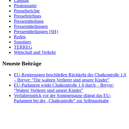
Landtag
Piratenpartei
Presseberichte
Pressebriefings
Pressemitteilung
Pressemitteilungen
Pressemitteilungen (SH)
Reden
Sonstiges
TERREG
Wirtschaft und Verkehr
Neueste Beiträge
EU-Regierungen beschließen Rückkehr der Chatkontrolle 1.0
– Breyer: “Die wahren Verlierer sind unsere Kinder”
EU-Parlament winkt Chatkontrolle 1.0 durch – Breyer:
“Wahrer Verlierer sind unsere Kinder”
Verfahrenstrick vor der Sommerpause drängt das EU-
Parlament bei der „Chatkontrolle“ zur Selbstaufgabe