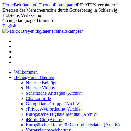
Zum
Home
Beiträge und Themen
Piratenpartei
PIRATEN verhindern
Inhalt
Ersetzen der Menschenrechte durch Gottesbezug in Schleswig-
springen
Holsteins Verfassung
Change language:
Deutsch
English
Willkommen
Beiträge und Themen
Neueste Beiträge
Neueste Videos
Schriftliche Anfragen (Archiv)
Chatkontrolle
Going Dark-Gruppe (Archiv)
ePrivacy-Verordnung (Archiv)
Europäische Digitale Identität (Archiv)
iBorderCtrl (Archiv)
Europäischer Raum für Gesundheitsdaten (Archiv)
Vorratsdatenspeicherung