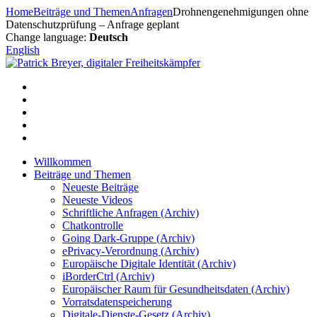
Zum
Home
Beiträge und Themen
Anfragen
Drohnengenehmigungen ohne
Inhalt
Datenschutzprüfung – Anfrage geplant
springen
Change language:
Deutsch
English
Willkommen
Beiträge und Themen
Neueste Beiträge
Neueste Videos
Schriftliche Anfragen (Archiv)
Chatkontrolle
Going Dark-Gruppe (Archiv)
ePrivacy-Verordnung (Archiv)
Europäische Digitale Identität (Archiv)
iBorderCtrl (Archiv)
Europäischer Raum für Gesundheitsdaten (Archiv)
Vorratsdatenspeicherung
Digitale-Dienste-Gesetz (Archiv)