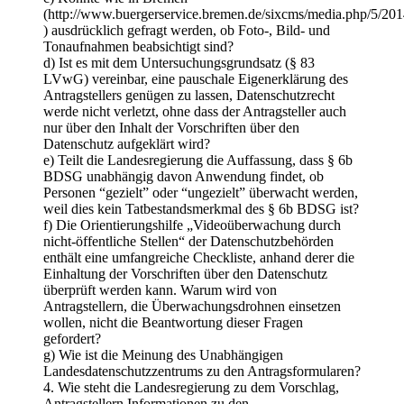
(http://www.buergerservice.bremen.de/sixcms/media.php/5
) ausdrücklich gefragt werden, ob Foto-, Bild- und
Tonaufnahmen beabsichtigt sind?
d) Ist es mit dem Untersuchungsgrundsatz (§ 83
LVwG) vereinbar, eine pauschale Eigenerklärung des
Antragstellers genügen zu lassen, Datenschutzrecht
werde nicht verletzt, ohne dass der Antragsteller auch
nur über den Inhalt der Vorschriften über den
Datenschutz aufgeklärt wird?
e) Teilt die Landesregierung die Auffassung, dass § 6b
BDSG unabhängig davon Anwendung findet, ob
Personen “gezielt” oder “ungezielt” überwacht werden,
weil dies kein Tatbestandsmerkmal des § 6b BDSG ist?
f) Die Orientierungshilfe „Videoüberwachung durch
nicht-öffentliche Stellen“ der Datenschutzbehörden
enthält eine umfangreiche Checkliste, anhand derer die
Einhaltung der Vorschriften über den Datenschutz
überprüft werden kann. Warum wird von
Antragstellern, die Überwachungsdrohnen einsetzen
wollen, nicht die Beantwortung dieser Fragen
gefordert?
g) Wie ist die Meinung des Unabhängigen
Landesdatenschutzzentrums zu den Antragsformularen?
4. Wie steht die Landesregierung zu dem Vorschlag,
Antragstellern Informationen zu den