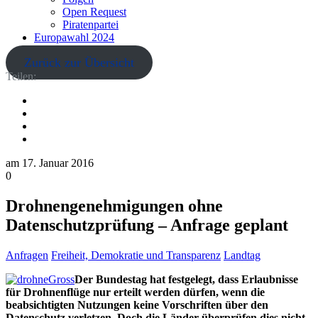
Open Request
Piratenpartei
Europawahl 2024
Zurück zur Übersicht
Teilen:
am
17. Januar 2016
0
Drohnengenehmigungen ohne
Datenschutzprüfung – Anfrage geplant
Anfragen
Freiheit, Demokratie und Transparenz
Landtag
Der Bundestag hat festgelegt, dass Erlaubnisse
für Drohnenflüge nur erteilt werden dürfen, wenn die
beabsichtigten Nutzungen keine Vorschriften über den
Datenschutz verletzen. Doch die Länder überprüfen dies nicht