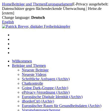
Zum
Home
Beiträge und Themen
Europaparlament
E-Privacy ausgehebelt:
Inhalt
Datenschützer gegen flächendeckende Überwachung | Heise.de
springen
[extern]
Change language:
Deutsch
English
Willkommen
Beiträge und Themen
Neueste Beiträge
Neueste Videos
Schriftliche Anfragen (Archiv)
Chatkontrolle
Going Dark-Gruppe (Archiv)
ePrivacy-Verordnung (Archiv)
Europäische Digitale Identität (Archiv)
iBorderCtrl (Archiv)
Europäischer Raum für Gesundheitsdaten (Archiv)
Vorratsdatenspeicherung