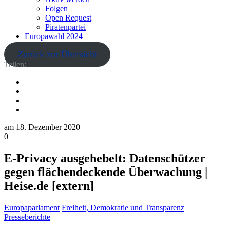
Folgen
Open Request
Piratenpartei
Europawahl 2024
Zurück zur Übersicht
Teilen:
am
18. Dezember 2020
0
E-Privacy ausgehebelt: Datenschützer
gegen flächendeckende Überwachung |
Heise.de [extern]
Europaparlament
Freiheit, Demokratie und Transparenz
Presseberichte