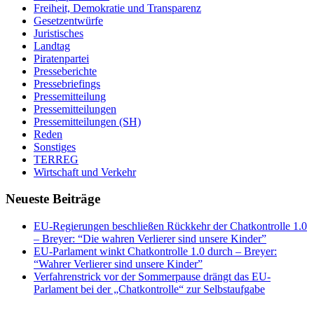
Freiheit, Demokratie und Transparenz
Gesetzentwürfe
Juristisches
Landtag
Piratenpartei
Presseberichte
Pressebriefings
Pressemitteilung
Pressemitteilungen
Pressemitteilungen (SH)
Reden
Sonstiges
TERREG
Wirtschaft und Verkehr
Neueste Beiträge
EU-Regierungen beschließen Rückkehr der Chatkontrolle 1.0
– Breyer: “Die wahren Verlierer sind unsere Kinder”
EU-Parlament winkt Chatkontrolle 1.0 durch – Breyer:
“Wahrer Verlierer sind unsere Kinder”
Verfahrenstrick vor der Sommerpause drängt das EU-
Parlament bei der „Chatkontrolle“ zur Selbstaufgabe