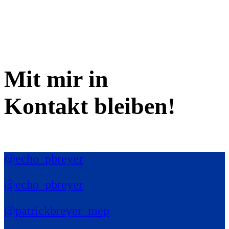
Mit mir in
Kontakt bleiben!
@echo_pbreyer
@echo_pbreyer
@patrickbreyer_mep