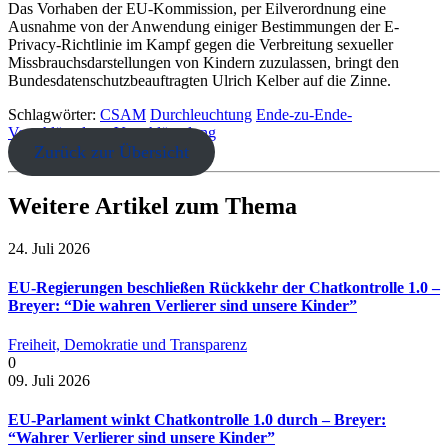
Das Vorhaben der EU-Kommission, per Eilverordnung eine
Ausnahme von der Anwendung einiger Bestimmungen der E-
Privacy-Richtlinie im Kampf gegen die Verbreitung sexueller
Missbrauchsdarstellungen von Kindern zuzulassen, bringt den
Bundesdatenschutzbeauftragten Ulrich Kelber auf die Zinne.
Schlagwörter:
CSAM
Durchleuchtung
Ende-zu-Ende-
Verschlüsselung
Verschlüsselung
Zurück zur Übersicht
Weitere Artikel zum Thema
24. Juli 2026
EU-Regierungen beschließen Rückkehr der Chatkontrolle 1.0 –
Breyer: “Die wahren Verlierer sind unsere Kinder”
Freiheit, Demokratie und Transparenz
0
09. Juli 2026
EU-Parlament winkt Chatkontrolle 1.0 durch – Breyer:
“Wahrer Verlierer sind unsere Kinder”