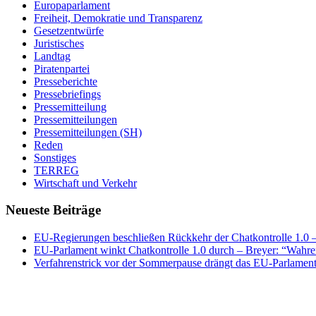
Europaparlament
Freiheit, Demokratie und Transparenz
Gesetzentwürfe
Juristisches
Landtag
Piratenpartei
Presseberichte
Pressebriefings
Pressemitteilung
Pressemitteilungen
Pressemitteilungen (SH)
Reden
Sonstiges
TERREG
Wirtschaft und Verkehr
Neueste Beiträge
EU-Regierungen beschließen Rückkehr der Chatkontrolle 1.0 – 
EU-Parlament winkt Chatkontrolle 1.0 durch – Breyer: “Wahrer
Verfahrenstrick vor der Sommerpause drängt das EU-Parlament 