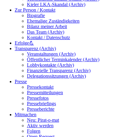
Kieler LKA-Skandal (Archiv)
Zur Person / Kontakt
Biografie
Ehemalige Zuständigkeiten
Bilanz meiner Arbeit
Das Team (Archiv)
Kontakt / Datenschutz
Erfolge💪
Transparenz (Archiv)
Veranstaltungen (Archiv)
Öffentlicher Terminkalender (Archiv)
Lobbykontakte (Archiv)
Finanzielle Transparenz (Archiv)
Delegationssitzungen (Archiv)
Presse
Pressekontakt
Pressemitteilungen
Pressefotos
Pressebriefings
Presseberichte
Mitmachen
Neu: Pirat-o-mat
Aktiv werden
Folgen
Open Request