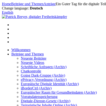
Zum
Home
Beiträge und Themen
Anträge
Ein Guter Tag für die digitale T
Inhalt
Change language:
Deutsch
springen
English
Willkommen
Beiträge und Themen
Neueste Beiträge
Neueste Videos
Schriftliche Anfragen (Archiv)
Chatkontrolle
Going Dark-Gruppe (Archiv)
ePrivacy-Verordnung (Archiv)
Europäische Digitale Identität (Archiv)
iBorderCtrl (Archiv)
Europäischer Raum für Gesundheitsdaten (Archiv)
Vorratsdatenspeicherung
Digitale-Dienste-Gesetz (Archiv)
Terroristische Inhalte Online (Archiv)