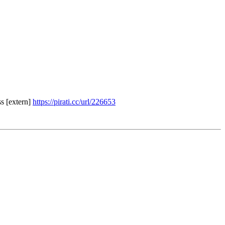
s [extern]
https://pirati.cc/url/226653