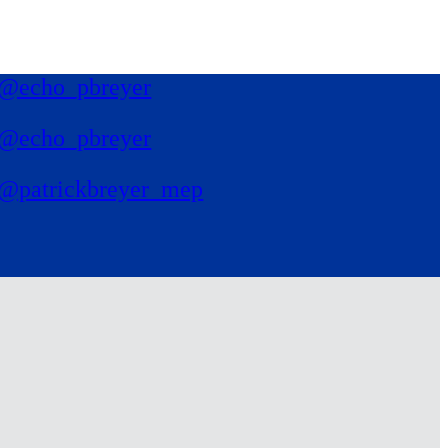
@echo_pbreyer
@echo_pbreyer
@patrickbreyer_mep