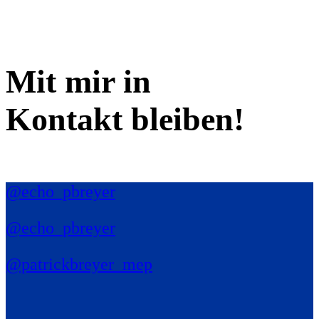
Mit mir in
Kontakt bleiben!
@echo_pbreyer
@echo_pbreyer
@patrickbreyer_mep