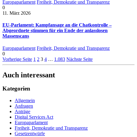
Europaparlament
Freiheit, Demokratie und Transparenz
0
11. März 2026
EU-Parlament: Kampfansage an die Chatkontrolle –
Abgeordnete stimmen für ein Ende der anlasslosen
Massenscans
Europaparlament
Freiheit, Demokratie und Transparenz
0
Vorherige Seite
1
2
3
4
…
1.083
Nächste Seite
Auch interessant
Kategorien
Allgemein
Anfragen
Anträge
Digital Services Act
Europaparlament
Freiheit, Demokratie und Transparenz
Gesetzentwürfe