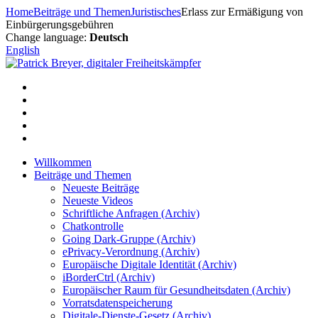
Zum
Home
Beiträge und Themen
Juristisches
Erlass zur Ermäßigung von
Inhalt
Einbürgerungsgebühren
springen
Change language:
Deutsch
English
Willkommen
Beiträge und Themen
Neueste Beiträge
Neueste Videos
Schriftliche Anfragen (Archiv)
Chatkontrolle
Going Dark-Gruppe (Archiv)
ePrivacy-Verordnung (Archiv)
Europäische Digitale Identität (Archiv)
iBorderCtrl (Archiv)
Europäischer Raum für Gesundheitsdaten (Archiv)
Vorratsdatenspeicherung
Digitale-Dienste-Gesetz (Archiv)