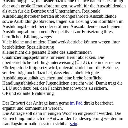
Ausbildungsplatz, die bisher dazu keine Chance hatten. Dies bringt
aber auch große Herausforderungen, sowohl für die Auszubildenden
als auch für die Betriebe und Unternehmen. Regionale
Ausbildungsbetreuer beraten abbruchgefährdete Auszubildende
sowie Ausbildungsabbrecher, tragen zur Lösung von Konflikten im
Ausbildungsbetrieb bei oder eröffnen Auszubildenden nach einem
Ausbildungsabbruch neue Perspektiven zur Fortsetzung ihres
beruflichen BiIdungsweges.
Viele kleine und mittlere Handwerksbetriebe können wegen ihrer
betrieblichen Spezialisierung
alleine nicht die gesamte Breite des zunehmenden
Qualifizierungsspektrums für einen Beruf abdecken. Die
überbetriebliche Lehrlingsunterweisung (Ü-LU), die in der neuen
Förderperiode fortgesetzt wird, unterstützt nicht nur die Betriebe,
sondern trägt auch dazu bei, dass eine einheitlich gute
Ausbildungsqualität gesichert und eine breite berufliche
Handlungsfähigkeit der Jugendlichen erreicht wird. Damit trägt die
ÜLU auch dazu bei, den Fachkräftenachwuchs zu sichern.
OP und ex-ante-Evaluierung
Der Entwurf der Anfrage kann gerne
im Pad
direkt bearbeitet,
ergänzt und kommentiert werden.
Die Anfrage soll dann in einigen Wochen eingereicht werden. Die
Einreichung und auch die Antwort der Landesregierung werden im
Landtagsinformationssystem sichtbar
sein
.