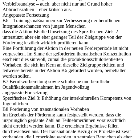
Verbleibsanalyse – auch, aber nicht nur auf Grund hoher
Abbruchszahlen – eher kritisch aus.
Angepasste Fortsetzung
B6 – Trainingsmaßnahmen zur Verbesserung der beruflichen
Integrationschancen von jungen Menschen
dass die Aktion B6 die Umsetzung des Spezifischen Ziels 2
unterstützt, aber ein eher geringer Teil der Zielgruppe von der
Förderung letztlich wirklich profitieren kann.
Eine Fortführung der Aktion in der neuen Förderperiode ist nicht
vorgesehen. Im Sinne der geforderten thematischen Konzentration
erscheint dies sinnvoll, zumal die produktionsschulorientierten
Vorhaben, die sich im Kern an dieselbe Zielgruppe richten und
teilweise bereits in der Aktion B6 gefördert wurden, beibehalten
werden sollen.
B7 Berufsvorbereitung sowie schulische und berufliche
Qualifikationsmaßnahmen im Jugendvollzug
angepasste Fortsetzung
Spezifisches Ziel 3: Erhöhung der interkulturellen Kompetenz von
Jugendlichen
B8 Förderung von transnationalen Vorhaben
Im Ergebnis der Förderung kann festgestellt werden, dass die
ursprünglich geplante Zahl an Teilnehmer/innen voraussichtlich
nicht erreicht werden kann. Die erreichten Ergebnisse fallen
durchwachsen aus. Der transnationale Bezug der Projekte ist zwar
vorhanden, die Lernerfolge werden in zentralen Bereichen als eher