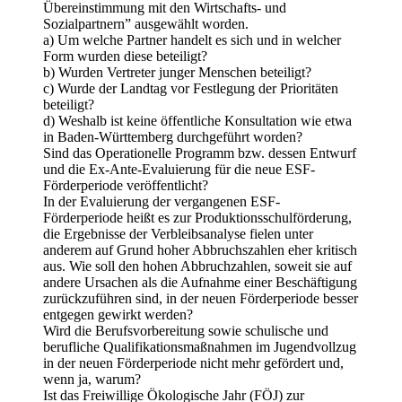
Übereinstimmung mit den Wirtschafts- und
Sozialpartnern” ausgewählt worden.
a) Um welche Partner handelt es sich und in welcher
Form wurden diese beteiligt?
b) Wurden Vertreter junger Menschen beteiligt?
c) Wurde der Landtag vor Festlegung der Prioritäten
beteiligt?
d) Weshalb ist keine öffentliche Konsultation wie etwa
in Baden-Württemberg durchgeführt worden?
Sind das Operationelle Programm bzw. dessen Entwurf
und die Ex-Ante-Evaluierung für die neue ESF-
Förderperiode veröffentlicht?
In der Evaluierung der vergangenen ESF-
Förderperiode heißt es zur Produktionsschulförderung,
die Ergebnisse der Verbleibsanalyse fielen unter
anderem auf Grund hoher Abbruchszahlen eher kritisch
aus. Wie soll den hohen Abbruchzahlen, soweit sie auf
andere Ursachen als die Aufnahme einer Beschäftigung
zurückzuführen sind, in der neuen Förderperiode besser
entgegen gewirkt werden?
Wird die Berufsvorbereitung sowie schulische und
berufliche Qualifikationsmaßnahmen im Jugendvollzug
in der neuen Förderperiode nicht mehr gefördert und,
wenn ja, warum?
Ist das Freiwillige Ökologische Jahr (FÖJ) zur