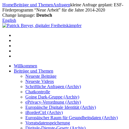
Zum
Home
Beiträge und Themen
Anfragen
kleine Anfrage geplant: ESF-
Inhalt
Förderprogramm “Neue Arbeit” für die Jahre 2014-2020
springen
Change language:
Deutsch
English
Willkommen
Beiträge und Themen
Neueste Beiträge
Neueste Videos
Schriftliche Anfragen (Archiv)
Chatkontrolle
Going Dark-Gruppe (Archiv)
ePrivacy-Verordnung (Archiv)
Europäische Digitale Identität (Archiv)
iBorderCtrl (Archiv)
Europäischer Raum für Gesundheitsdaten (Archiv)
Vorratsdatenspeicherung
Digitale-Dienste-Gesetz (Archiv)