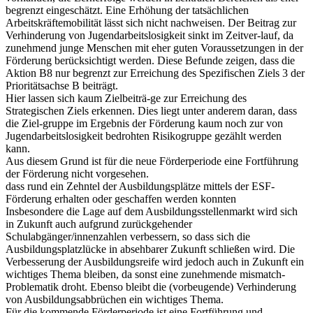
begrenzt eingeschätzt. Eine Erhöhung der tatsächlichen
Arbeitskräftemobilität lässt sich nicht nachweisen. Der Beitrag zur
Verhinderung von Jugendarbeitslosigkeit sinkt im Zeitver-lauf, da
zunehmend junge Menschen mit eher guten Voraussetzungen in der
Förderung berücksichtigt werden. Diese Befunde zeigen, dass die
Aktion B8 nur begrenzt zur Erreichung des Spezifischen Ziels 3 der
Prioritätsachse B beiträgt.
Hier lassen sich kaum Zielbeiträ-ge zur Erreichung des
Strategischen Ziels erkennen. Dies liegt unter anderem daran, dass
die Ziel-gruppe im Ergebnis der Förderung kaum noch zur von
Jugendarbeitslosigkeit bedrohten Risikogruppe gezählt werden
kann.
Aus diesem Grund ist für die neue Förderperiode eine Fortführung
der Förderung nicht vorgesehen.
dass rund ein Zehntel der Ausbildungsplätze mittels der ESF-
Förderung erhalten oder geschaffen werden konnten
Insbesondere die Lage auf dem Ausbildungsstellenmarkt wird sich
in Zukunft auch aufgrund zurückgehender
Schulabgänger/innenzahlen verbessern, so dass sich die
Ausbildungsplatzlücke in absehbarer Zukunft schließen wird. Die
Verbesserung der Ausbildungsreife wird jedoch auch in Zukunft ein
wichtiges Thema bleiben, da sonst eine zunehmende mismatch-
Problematik droht. Ebenso bleibt die (vorbeugende) Verhinderung
von Ausbildungsabbrüchen ein wichtiges Thema.
Für die kommende Förderperiode ist eine Fortführung und