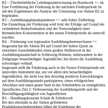
B2 – Überbetriebliche Lehrlingsunterweisung im Handwerk => ok
Eine Fortführung der Förderung in der nächsten Förderperiode ist
mit den Ergebnissen der Analyse der Umsetzung von Aktion B2 zu
begründen.
B3 – Ausbildungsplatzakquisiteure => sehr hoher Zielbeitrag
Die Einstellung der Förderung wird trotz der Erfolge auf Grund der
veränderten Bedarfssituation und der Notwendigkeit einer
thematischen Konzentration in der neuen Förderperiode als sinnvoll
erachtet.
B4 – Förderung von regionalen Ausbildungsbetreuer/innen =>
Insgesamt hat die Aktion B4 auf Grund der hohen Quote an
erreichten Auszubildenden einen großen Stellenwert in der
Ausbildungslandschaft in Schleswig-Holstein, insbesondere in der
Zielgruppe benachteiligter Jugendlicher, bei denen die Ausbildung
schwieriger verläuft.
Insgesamt stellt die Förderung auch in der Neuen Förderperiode ein
sinnvolles Instrument dar, um vor allem den benachteiligten
Jugendlichen, die nicht von den derzeitig positiven Entwicklungen
auf dem Ausbildungsmarkt partizipieren, einen erfolgreichen
Abschluss und einen guten Start in das Arbeitsleben zu ermöglichen.
Spezifisches Ziel 2: Verbesserung der Ausbildungsreife und der
Beschäftigungsfähigkeit von Jugendlichen
B5 – Handlungskonzept Schule & Arbeitswelt
Bei den ebenfalls in der Aktion geförderten
Produktionsschulprojekten fallen die Ergebnisse der