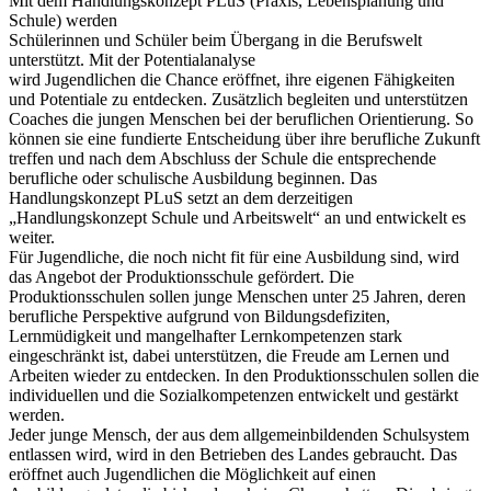
Mit dem Handlungskonzept PLuS (Praxis, Lebensplanung und
Schule) werden
Schülerinnen und Schüler beim Übergang in die Berufswelt
unterstützt. Mit der Potentialanalyse
wird Jugendlichen die Chance eröffnet, ihre eigenen Fähigkeiten
und Potentiale zu entdecken. Zusätzlich begleiten und unterstützen
Coaches die jungen Menschen bei der beruflichen Orientierung. So
können sie eine fundierte Entscheidung über ihre berufliche Zukunft
treffen und nach dem Abschluss der Schule die entsprechende
berufliche oder schulische Ausbildung beginnen. Das
Handlungskonzept PLuS setzt an dem derzeitigen
„Handlungskonzept Schule und Arbeitswelt“ an und entwickelt es
weiter.
Für Jugendliche, die noch nicht fit für eine Ausbildung sind, wird
das Angebot der Produktionsschule gefördert. Die
Produktionsschulen sollen junge Menschen unter 25 Jahren, deren
berufliche Perspektive aufgrund von Bildungsdefiziten,
Lernmüdigkeit und mangelhafter Lernkompetenzen stark
eingeschränkt ist, dabei unterstützen, die Freude am Lernen und
Arbeiten wieder zu entdecken. In den Produktionsschulen sollen die
individuellen und die Sozialkompetenzen entwickelt und gestärkt
werden.
Jeder junge Mensch, der aus dem allgemeinbildenden Schulsystem
entlassen wird, wird in den Betrieben des Landes gebraucht. Das
eröffnet auch Jugendlichen die Möglichkeit auf einen