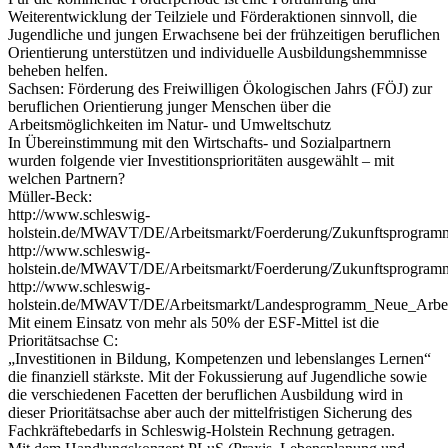
Weiterentwicklung der Teilziele und Förderaktionen sinnvoll, die
Jugendliche und jungen Erwachsene bei der frühzeitigen beruflichen
Orientierung unterstützen und individuelle Ausbildungshemmnisse
beheben helfen.
Sachsen: Förderung des Freiwilligen Ökologischen Jahrs (FÖJ) zur
beruflichen Orientierung junger Menschen über die
Arbeitsmöglichkeiten im Natur- und Umweltschutz
In Übereinstimmung mit den Wirtschafts- und Sozialpartnern
wurden folgende vier Investitionsprioritäten ausgewählt – mit
welchen Partnern?
Müller-Beck:
http://www.schleswig-
holstein.de/MWAVT/DE/Arbeitsmarkt/Foerderung/Zukunftsprogramm
http://www.schleswig-
holstein.de/MWAVT/DE/Arbeitsmarkt/Foerderung/Zukunftsprogramm/
http://www.schleswig-
holstein.de/MWAVT/DE/Arbeitsmarkt/Landesprogramm_Neue_Arbeit/
Mit einem Einsatz von mehr als 50% der ESF-Mittel ist die
Prioritätsachse C:
„Investitionen in Bildung, Kompetenzen und lebenslanges Lernen“
die finanziell stärkste. Mit der Fokussierung auf Jugendliche sowie
die verschiedenen Facetten der beruflichen Ausbildung wird in
dieser Prioritätsachse aber auch der mittelfristigen Sicherung des
Fachkräftebedarfs in Schleswig-Holstein Rechnung getragen.