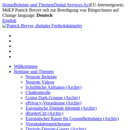
Zum
Home
Beiträge und Themen
Digital Services Act
EU-Internetgesetz:
Inhalt
MdEP Patrick Breyer ruft zur Beteiligung von Bürger/innen auf
springen
Change language:
Deutsch
English
Willkommen
Beiträge und Themen
Neueste Beiträge
Neueste Videos
Schriftliche Anfragen (Archiv)
Chatkontrolle
Going Dark-Gruppe (Archiv)
ePrivacy-Verordnung (Archiv)
Europäische Digitale Identität (Archiv)
iBorderCtrl (Archiv)
Europäischer Raum für Gesundheitsdaten (Archiv)
Vorratsdatenspeicherung
Digitale-Dienste-Gesetz (Archiv)