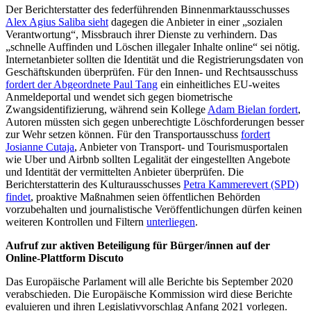
Der Berichterstatter des federführenden Binnenmarktausschusses
Alex Agius Saliba sieht
dagegen die Anbieter in einer „sozialen
Verantwortung“, Missbrauch ihrer Dienste zu verhindern. Das
„schnelle Auffinden und Löschen illegaler Inhalte online“ sei nötig.
Internetanbieter sollten die Identität und die Registrierungsdaten von
Geschäftskunden überprüfen. Für den Innen- und Rechtsausschuss
fordert der
A
bgeordnete Paul Tang
ein einheitliches EU-weites
Anmeldeportal und wendet sich gegen biometrische
Zwangsidentifizierung, während sein Kollege
Adam
B
ielan fordert
,
Autoren müssten sich gegen unberechtigte Löschforderungen besser
zur Wehr setzen können. Für den Transportausschuss
fordert
Josianne
Cutaja
, Anbieter von Transport- und Tourismusportalen
wie Uber und Airbnb sollten Legalität der eingestellten Angebote
und Identität der vermittelten Anbieter überprüfen. Die
Berichterstatterin des Kulturausschusses
Petra Kammerevert (SPD)
findet
, proaktive Maßnahmen seien öffentlichen Behörden
vorzubehalten und journalistische Veröffentlichungen dürfen keinen
weiteren Kontrollen und Filtern
unterliegen
.
Aufruf zur aktiven Beteiligung für Bürger/innen auf der
Online-Plattform Discuto
Das Europäische Parlament will alle Berichte bis September 2020
verabschieden. Die Europäische Kommission wird diese Berichte
evaluieren und ihren Legislativvorschlag Anfang 2021 vorlegen.