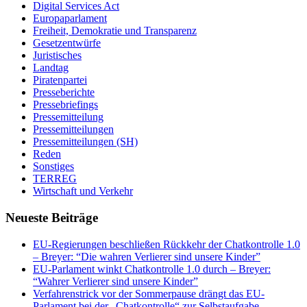
Digital Services Act
Europaparlament
Freiheit, Demokratie und Transparenz
Gesetzentwürfe
Juristisches
Landtag
Piratenpartei
Presseberichte
Pressebriefings
Pressemitteilung
Pressemitteilungen
Pressemitteilungen (SH)
Reden
Sonstiges
TERREG
Wirtschaft und Verkehr
Neueste Beiträge
EU-Regierungen beschließen Rückkehr der Chatkontrolle 1.0
– Breyer: “Die wahren Verlierer sind unsere Kinder”
EU-Parlament winkt Chatkontrolle 1.0 durch – Breyer:
“Wahrer Verlierer sind unsere Kinder”
Verfahrenstrick vor der Sommerpause drängt das EU-
Parlament bei der „Chatkontrolle“ zur Selbstaufgabe