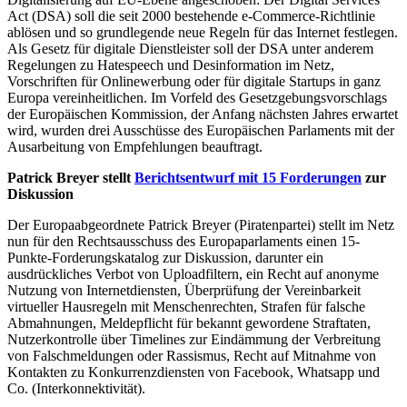
Act (DSA) soll die seit 2000 bestehende e-Commerce-Richtlinie
ablösen und so grundlegende neue Regeln für das Internet festlegen.
Als Gesetz für digitale Dienstleister soll der DSA unter anderem
Regelungen zu Hatespeech und Desinformation im Netz,
Vorschriften für Onlinewerbung oder für digitale Startups in ganz
Europa vereinheitlichen. Im Vorfeld des Gesetzgebungsvorschlags
der Europäischen Kommission, der Anfang nächsten Jahres erwartet
wird, wurden drei Ausschüsse des Europäischen Parlaments mit der
Ausarbeitung von Empfehlungen beauftragt.
Patrick Breyer stellt
Berichtsentwurf mit 15 Forderungen
zur
Diskussion
Der Europaabgeordnete Patrick Breyer (Piratenpartei) stellt im Netz
nun für den Rechtsausschuss des Europaparlaments einen 15-
Punkte-Forderungskatalog zur Diskussion, darunter ein
ausdrückliches Verbot von Uploadfiltern, ein Recht auf anonyme
Nutzung von Internetdiensten, Überprüfung der Vereinbarkeit
virtueller Hausregeln mit Menschenrechten, Strafen für falsche
Abmahnungen, Meldepflicht für bekannt gewordene Straftaten,
Nutzerkontrolle über Timelines zur Eindämmung der Verbreitung
von Falschmeldungen oder Rassismus, Recht auf Mitnahme von
Kontakten zu Konkurrenzdiensten von Facebook, Whatsapp und
Co. (Interkonnektivität).