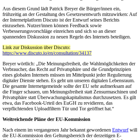
Aus diesem Grund lädt Patrick Breyer die Bürger/innen ein,
frühzeitig an der Gestaltung des Gesetzesentwurfs mitzuwirken: Auf
der Internetplatform Discuto ist der Entwurf seines Berichts
einzusehen. Nutzer/innen können Feedback sowie
Verbesserungsvorschläge einreichen und sich so an dieser
spannenden Diskussion zu neuen Regeln des Internets beteiligen.
Link zur Diskussion über Discuto:
https://www.discuto.io/en/consultation/34137
Breyer wörtlich: „Die Meinungsfreiheit, die Wahlmöglichkeiten der
Verbraucher, das Recht auf Privatsphäre und die Grundprinzipien
eines globalen Internets müssen im Mittelpunkt jeder Regulierung
digitaler Dienste stehen. Es geht um unseren digitalen Lebensraum.
Die gesamte Internetgemeinde sollte der EU sehr aufmerksam auf
die Finger schauen, um Meinungsfreiheit statt Zensurmaschinen und
Privatsphäre statt Überwachungskapitalismus durchzusetzen. Es gilt
etwa, das Facebook-Urteil des EuGH zu revidieren, das
verpflichtenden Uploadfiltern Tür und Tor geöffnet hat.“
Weitreichende Pläne der EU-Kommission
Nach einem im vergangenen Jahr bekannt gewordenen
Entwurf
will
die EU-Kommission den Geltungsbereich der derzeitigen E-