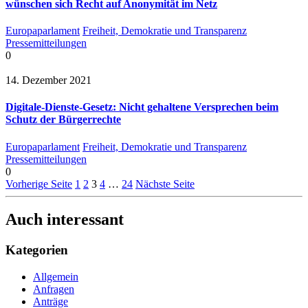
wünschen sich Recht auf Anonymität im Netz
Europaparlament
Freiheit, Demokratie und Transparenz
Pressemitteilungen
0
14. Dezember 2021
Digitale-Dienste-Gesetz: Nicht gehaltene Versprechen beim
Schutz der Bürgerrechte
Europaparlament
Freiheit, Demokratie und Transparenz
Pressemitteilungen
0
Vorherige Seite
1
2
3
4
…
24
Nächste Seite
Auch interessant
Kategorien
Allgemein
Anfragen
Anträge