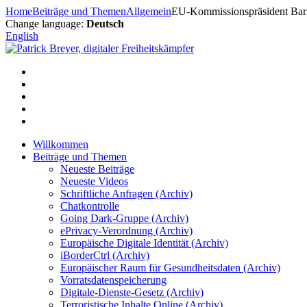
Zum
Home
Beiträge und Themen
Allgemein
EU-Kommissionspräsident Barro
Inhalt
Change language:
Deutsch
springen
English
Willkommen
Beiträge und Themen
Neueste Beiträge
Neueste Videos
Schriftliche Anfragen (Archiv)
Chatkontrolle
Going Dark-Gruppe (Archiv)
ePrivacy-Verordnung (Archiv)
Europäische Digitale Identität (Archiv)
iBorderCtrl (Archiv)
Europäischer Raum für Gesundheitsdaten (Archiv)
Vorratsdatenspeicherung
Digitale-Dienste-Gesetz (Archiv)
Terroristische Inhalte Online (Archiv)