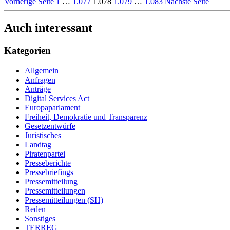
Vorherige Seite
1
…
1.077
1.078
1.079
…
1.083
Nächste Seite
Auch interessant
Kategorien
Allgemein
Anfragen
Anträge
Digital Services Act
Europaparlament
Freiheit, Demokratie und Transparenz
Gesetzentwürfe
Juristisches
Landtag
Piratenpartei
Presseberichte
Pressebriefings
Pressemitteilung
Pressemitteilungen
Pressemitteilungen (SH)
Reden
Sonstiges
TERREG