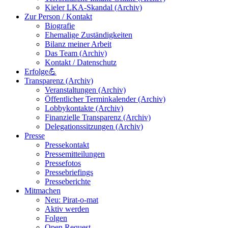
Kieler LKA-Skandal (Archiv)
Zur Person / Kontakt
Biografie
Ehemalige Zuständigkeiten
Bilanz meiner Arbeit
Das Team (Archiv)
Kontakt / Datenschutz
Erfolge💪
Transparenz (Archiv)
Veranstaltungen (Archiv)
Öffentlicher Terminkalender (Archiv)
Lobbykontakte (Archiv)
Finanzielle Transparenz (Archiv)
Delegationssitzungen (Archiv)
Presse
Pressekontakt
Pressemitteilungen
Pressefotos
Pressebriefings
Presseberichte
Mitmachen
Neu: Pirat-o-mat
Aktiv werden
Folgen
Open Request