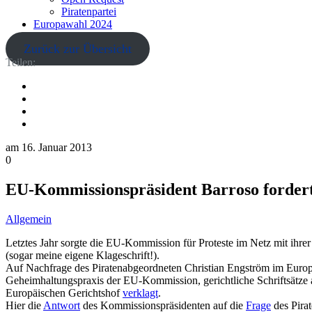
Piratenpartei
Europawahl 2024
Zurück zur Übersicht
Teilen:
am
16. Januar 2013
0
EU-Kommissionspräsident Barroso fordert
Allgemein
Letztes Jahr sorgte die EU-Kommission für Proteste im Netz mit ihre
(sogar meine eigene Klageschrift!).
Auf Nachfrage des Piratenabgeordneten Christian Engström im Europ
Geheimhaltungspraxis der EU-Kommission, gerichtliche Schriftsätze 
Europäischen Gerichtshof
verklagt
.
Hier die
Antwort
des Kommissionspräsidenten auf die
Frage
des Pira