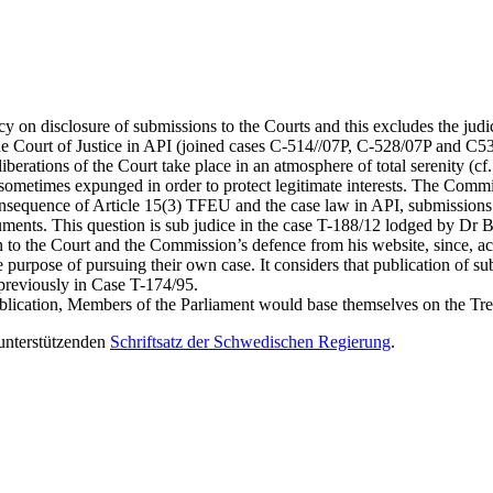
y on disclosure of submissions to the Courts and this excludes the judici
he Court of Justice in API (joined cases C-514//07P, C-528/07P and C­532
iberations of the Court take place in an atmosphere of total serenity (cf
sometimes expunged in order to protect legitimate interests. The Commi
nsequence of Article 15(3) TFEU and the case law in API, submissions fr
ents. This question is sub judice in the case T-188/12 lodged by Dr B
o the Court and the Commission’s defence from his website, since, acco
e purpose of pursuing their own case. It considers that publication of s
 previously in Case T-174/95.
lication, Members of the Parliament would base themselves on the Trea
 unterstützenden
Schriftsatz der Schwedischen Regierung
.