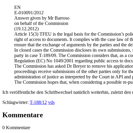
EN
E-010091/2012
Answer given by Mr Barroso
on behalf of the Commission
(19.12.2012)
Article 15(3) TFEU is the legal basis for the Commission’s polic
right of access to documents. It complies with the case law of t
ensure that the exchange of arguments by the parties and the del
In closed cases the Commission discloses its own submissions, 
party in case T-189/09. The Commission considers that, as a co
Regulation (EC) No 1049/2001 regarding public access to docum
The Commission has asked Dr Breyer to remove his application t
proceedings receive submissions of the other parties only for th
administration of justice as interpreted by the Court in API and
The Commission hopes that, when considering a possible re-pub
Ich veröffentliche den Schriftwechsel natürlich weiterhin, zuletzt den
Schlagwörter:
T-188/12
vds
Kommentare
0 Kommentare