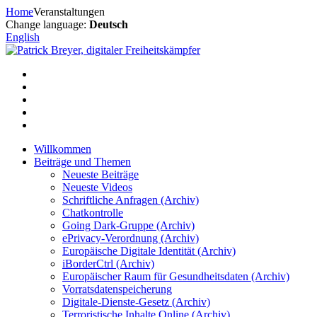
Zum
Home
Veranstaltungen
Inhalt
Change language:
Deutsch
springen
English
Willkommen
Beiträge und Themen
Neueste Beiträge
Neueste Videos
Schriftliche Anfragen (Archiv)
Chatkontrolle
Going Dark-Gruppe (Archiv)
ePrivacy-Verordnung (Archiv)
Europäische Digitale Identität (Archiv)
iBorderCtrl (Archiv)
Europäischer Raum für Gesundheitsdaten (Archiv)
Vorratsdatenspeicherung
Digitale-Dienste-Gesetz (Archiv)
Terroristische Inhalte Online (Archiv)