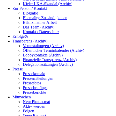
Kieler LKA-Skandal (Archiv)
Zur Person / Kontakt
Biografie
Ehemalige Zuständigkeiten
Bilanz meiner Arbeit
Das Team (Archiv)
Kontakt / Datenschutz
Erfolge💪
Transparenz (Archiv)
Veranstaltungen (Archiv)
Öffentlicher Terminkalender (Archiv)
Lobbykontakte (Archiv)
Finanzielle Transparenz (Archiv)
Delegationssitzungen (Archiv)
Presse
Pressekontakt
Pressemitteilungen
Pressefotos
Pressebriefings
Presseberichte
Mitmachen
Neu: Pirat-o-mat
Aktiv werden
Folgen
Open Request