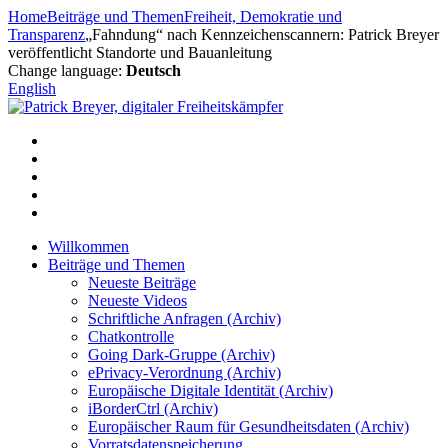
Zum
Home
Beiträge und Themen
Freiheit, Demokratie und
Inhalt
Transparenz
„Fahndung“ nach Kennzeichenscannern: Patrick Breyer
springen
veröffentlicht Standorte und Bauanleitung
Change language:
Deutsch
English
Willkommen
Beiträge und Themen
Neueste Beiträge
Neueste Videos
Schriftliche Anfragen (Archiv)
Chatkontrolle
Going Dark-Gruppe (Archiv)
ePrivacy-Verordnung (Archiv)
Europäische Digitale Identität (Archiv)
iBorderCtrl (Archiv)
Europäischer Raum für Gesundheitsdaten (Archiv)
Vorratsdatenspeicherung