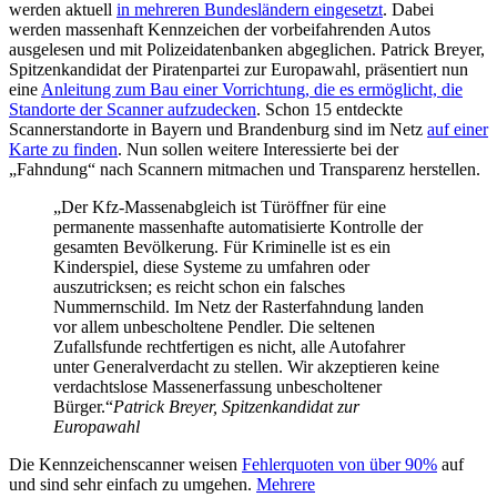
werden aktuell
in mehreren Bundesländern eingesetzt
. Dabei
werden massenhaft Kennzeichen der vorbeifahrenden Autos
ausgelesen und mit Polizeidatenbanken abgeglichen. Patrick Breyer,
Spitzenkandidat der Piratenpartei zur Europawahl, präsentiert nun
eine
Anleitung zum Bau einer Vorrichtung, die es ermöglicht, die
Standorte der Scanner aufzudecken
. Schon 15 entdeckte
Scannerstandorte in Bayern und Brandenburg sind im Netz
auf einer
Karte zu finden
. Nun sollen weitere Interessierte bei der
„Fahndung“ nach Scannern mitmachen und Transparenz herstellen.
„Der Kfz-Massenabgleich ist Türöffner für eine
permanente massenhafte automatisierte Kontrolle der
gesamten Bevölkerung. Für Kriminelle ist es ein
Kinderspiel, diese Systeme zu umfahren oder
auszutricksen; es reicht schon ein falsches
Nummernschild. Im Netz der Rasterfahndung landen
vor allem unbescholtene Pendler. Die seltenen
Zufallsfunde rechtfertigen es nicht, alle Autofahrer
unter Generalverdacht zu stellen. Wir akzeptieren keine
verdachtslose Massenerfassung unbescholtener
Bürger.“
Patrick Breyer, Spitzenkandidat zur
Europawahl
Die Kennzeichenscanner weisen
Fehlerquoten von über 90%
auf
und sind sehr einfach zu umgehen.
Mehrere