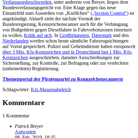
Verfassungsbeschwerden
, unter anderem von Breyer, liegen dem
Bundesverfassungsgericht vor. Eine Klage gegen das neue
Einsatzfeld zum Ausstellen von „Knöllchen“ (
„Section Control“
) ist
angekündigt. Aktuell zieht der nächste Vorstoß der
Bundesregierung, Kennzeichenscanner auch für die Verhängung
von Bußgeldern gegen Dieselfahrer in Fahrverbotszonen einsetzen
zu wollen,
Kritik auf sich
. In
Großbritannien
,
Dänemark
und den
Niederlanden
werden schon heute sämtliche Fahrzeugsichtungen
auf Vorrat gespeichert. Polizei und Geheimdienste haben europaweit
über 3 Mio. Kfz-Kennzeichen und in Deutschland fast 1 Mio. Kfz-
Kennzeichen
ausgeschrieben, darunter Ausschreibungen zur
Sicherstellung, zur Kontrolle, zur Befragung oder zur verdeckten
(unbemerkten) Registrierung.
Themenportal der Piratenpartei zu Kennzeichenscannern
Schlagwörter:
Kfz-Massenabgleich
Kommentare
1 Kommentar
Patrick Breyer
Antworten
08. Feb. 2019, 18:35