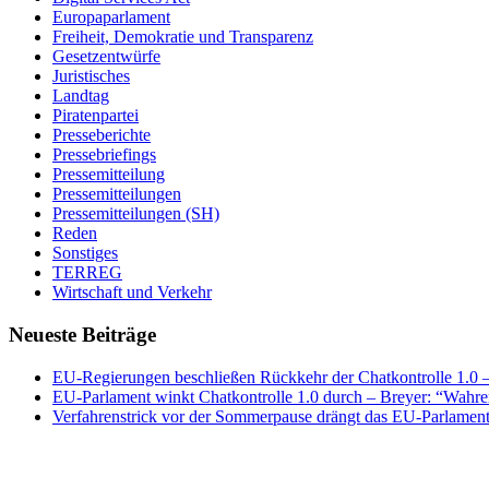
Europaparlament
Freiheit, Demokratie und Transparenz
Gesetzentwürfe
Juristisches
Landtag
Piratenpartei
Presseberichte
Pressebriefings
Pressemitteilung
Pressemitteilungen
Pressemitteilungen (SH)
Reden
Sonstiges
TERREG
Wirtschaft und Verkehr
Neueste Beiträge
EU-Regierungen beschließen Rückkehr der Chatkontrolle 1.0 – 
EU-Parlament winkt Chatkontrolle 1.0 durch – Breyer: “Wahrer
Verfahrenstrick vor der Sommerpause drängt das EU-Parlament 