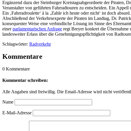
Ergänzend dazu der Steinburger Kreistagsabgeordnete der Piraten, Dr.
Veranstalter von geführten Fahrradtouren zu entscheiden. Ein Appell 
Ein ‚Fahrradroulette‘ à la ‚Zahle ich heute oder nicht‘ ist doch absurd.
Abschließend der Verkehrsexperte der Piraten im Landtag, Dr. Patrick
konsequenter Weise eine verbindliche Lösung im Sinne des Ehrenamts u
einer
parlamentarischen Anfrage
regt Breyer konkret die Übernahme de
landesweiter Erlass über die Genehmigungspflichtigkeit von Radtoure
Schlagwörter:
Radverkehr
Kommentare
0 Kommentare
Kommentar schreiben:
Alle Angaben sind freiwillig. Die Email-Adresse wird nicht veröffentl
Name
E-Mail-Adresse