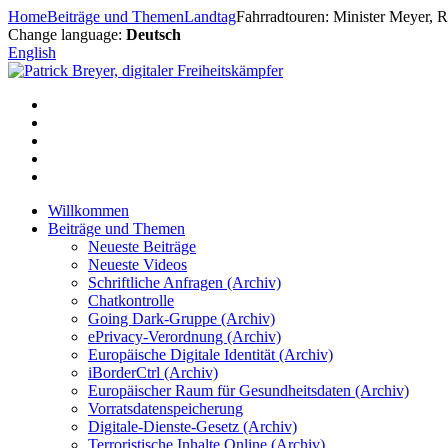
Zum
Home
Beiträge und Themen
Landtag
Fahrradtouren: Minister Meyer, Re
Inhalt
Change language:
Deutsch
springen
English
Willkommen
Beiträge und Themen
Neueste Beiträge
Neueste Videos
Schriftliche Anfragen (Archiv)
Chatkontrolle
Going Dark-Gruppe (Archiv)
ePrivacy-Verordnung (Archiv)
Europäische Digitale Identität (Archiv)
iBorderCtrl (Archiv)
Europäischer Raum für Gesundheitsdaten (Archiv)
Vorratsdatenspeicherung
Digitale-Dienste-Gesetz (Archiv)
Terroristische Inhalte Online (Archiv)