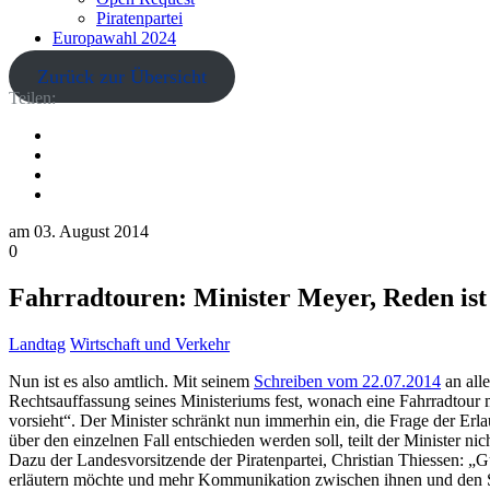
Piratenpartei
Europawahl 2024
Zurück zur Übersicht
Teilen:
am
03. August 2014
0
Fahrradtouren: Minister Meyer, Reden ist 
Landtag
Wirtschaft und Verkehr
Nun ist es also amtlich. Mit seinem
Schreiben vom 22.07.2014
an alle
Rechtsauffassung seines Ministeriums fest, wonach eine Fahrradtour
vorsieht“. Der Minister schränkt nun immerhin ein, die Frage der Erlau
über den einzelnen Fall entschieden werden soll, teilt der Minister nich
Dazu der Landesvorsitzende der Piratenpartei, Christian Thiessen: „Gu
erläutern möchte und mehr Kommunikation zwischen ihnen und den Stra