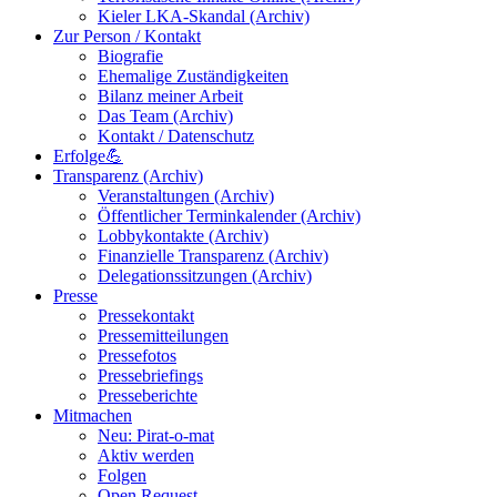
Kieler LKA-Skandal (Archiv)
Zur Person / Kontakt
Biografie
Ehemalige Zuständigkeiten
Bilanz meiner Arbeit
Das Team (Archiv)
Kontakt / Datenschutz
Erfolge💪
Transparenz (Archiv)
Veranstaltungen (Archiv)
Öffentlicher Terminkalender (Archiv)
Lobbykontakte (Archiv)
Finanzielle Transparenz (Archiv)
Delegationssitzungen (Archiv)
Presse
Pressekontakt
Pressemitteilungen
Pressefotos
Pressebriefings
Presseberichte
Mitmachen
Neu: Pirat-o-mat
Aktiv werden
Folgen
Open Request