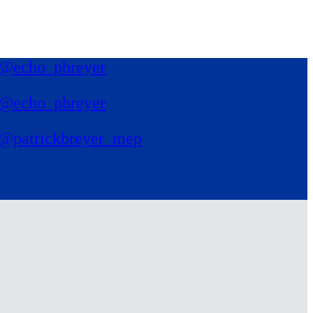
@echo_pbreyer
@echo_pbreyer
@patrickbreyer_mep