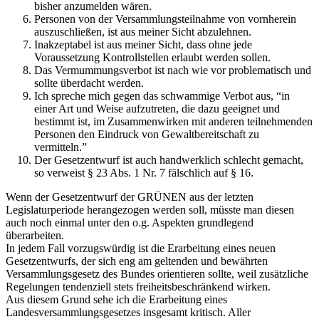
bisher anzumelden wären.
Personen von der Versammlungsteilnahme von vornherein
auszuschließen, ist aus meiner Sicht abzulehnen.
Inakzeptabel ist aus meiner Sicht, dass ohne jede
Voraussetzung Kontrollstellen erlaubt werden sollen.
Das Vermummungsverbot ist nach wie vor problematisch und
sollte überdacht werden.
Ich spreche mich gegen das schwammige Verbot aus, “in
einer Art und Weise aufzutreten, die dazu geeignet und
bestimmt ist, im Zusammenwirken mit anderen teilnehmenden
Personen den Eindruck von Gewaltbereitschaft zu
vermitteln.”
Der Gesetzentwurf ist auch handwerklich schlecht gemacht,
so verweist § 23 Abs. 1 Nr. 7 fälschlich auf § 16.
Wenn der Gesetzentwurf der GRÜNEN aus der letzten
Legislaturperiode herangezogen werden soll, müsste man diesen
auch noch einmal unter den o.g. Aspekten grundlegend
überarbeiten.
In jedem Fall vorzugswürdig ist die Erarbeitung eines neuen
Gesetzentwurfs, der sich eng am geltenden und bewährten
Versammlungsgesetz des Bundes orientieren sollte, weil zusätzliche
Regelungen tendenziell stets freiheitsbeschränkend wirken.
Aus diesem Grund sehe ich die Erarbeitung eines
Landesversammlungsgesetzes insgesamt kritisch. Aller