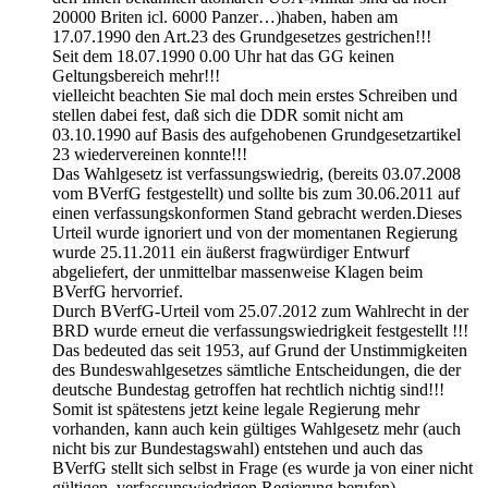
20000 Briten icl. 6000 Panzer…)haben, haben am
17.07.1990 den Art.23 des Grundgesetzes gestrichen!!!
Seit dem 18.07.1990 0.00 Uhr hat das GG keinen
Geltungsbereich mehr!!!
vielleicht beachten Sie mal doch mein erstes Schreiben und
stellen dabei fest, daß sich die DDR somit nicht am
03.10.1990 auf Basis des aufgehobenen Grundgesetzartikel
23 wiedervereinen konnte!!!
Das Wahlgesetz ist verfassungswiedrig, (bereits 03.07.2008
vom BVerfG festgestellt) und sollte bis zum 30.06.2011 auf
einen verfassungskonformen Stand gebracht werden.Dieses
Urteil wurde ignoriert und von der momentanen Regierung
wurde 25.11.2011 ein äußerst fragwürdiger Entwurf
abgeliefert, der unmittelbar massenweise Klagen beim
BVerfG hervorrief.
Durch BVerfG-Urteil vom 25.07.2012 zum Wahlrecht in der
BRD wurde erneut die verfassungswiedrigkeit festgestellt !!!
Das bedeuted das seit 1953, auf Grund der Unstimmigkeiten
des Bundeswahlgesetzes sämtliche Entscheidungen, die der
deutsche Bundestag getroffen hat rechtlich nichtig sind!!!
Somit ist spätestens jetzt keine legale Regierung mehr
vorhanden, kann auch kein gültiges Wahlgesetz mehr (auch
nicht bis zur Bundestagswahl) entstehen und auch das
BVerfG stellt sich selbst in Frage (es wurde ja von einer nicht
gültigen, verfassunswiedrigen Regierung berufen)