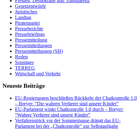
Freiheit, Demokratie und Transparenz
Gesetzentwürfe
Juristisches
Landtag
Piratenpartei
Presseberichte
Pressebriefings
Pressemitteilung
Pressemitteilungen
Pressemitteilungen (SH)
Reden
Sonstiges
TERREG
Wirtschaft und Verkehr
Neueste Beiträge
EU-Regierungen beschließen Rückkehr der Chatkontrolle 1.0
– Breyer: “Die wahren Verlierer sind unsere Kinder”
EU-Parlament winkt Chatkontrolle 1.0 durch – Breyer:
“Wahrer Verlierer sind unsere Kinder”
Verfahrenstrick vor der Sommerpause drängt das EU-
Parlament bei der „Chatkontrolle“ zur Selbstaufgabe