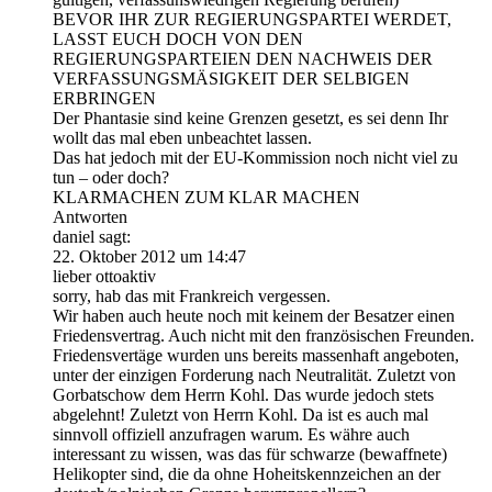
BEVOR IHR ZUR REGIERUNGSPARTEI WERDET,
LASST EUCH DOCH VON DEN
REGIERUNGSPARTEIEN DEN NACHWEIS DER
VERFASSUNGSMÄSIGKEIT DER SELBIGEN
ERBRINGEN
Der Phantasie sind keine Grenzen gesetzt, es sei denn Ihr
wollt das mal eben unbeachtet lassen.
Das hat jedoch mit der EU-Kommission noch nicht viel zu
tun – oder doch?
KLARMACHEN ZUM KLAR MACHEN
Antworten
daniel sagt:
22. Oktober 2012 um 14:47
lieber ottoaktiv
sorry, hab das mit Frankreich vergessen.
Wir haben auch heute noch mit keinem der Besatzer einen
Friedensvertrag. Auch nicht mit den französischen Freunden.
Friedensvertäge wurden uns bereits massenhaft angeboten,
unter der einzigen Forderung nach Neutralität. Zuletzt von
Gorbatschow dem Herrn Kohl. Das wurde jedoch stets
abgelehnt! Zuletzt von Herrn Kohl. Da ist es auch mal
sinnvoll offiziell anzufragen warum. Es währe auch
interessant zu wissen, was das für schwarze (bewaffnete)
Helikopter sind, die da ohne Hoheitskennzeichen an der