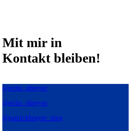
Mit mir in
Kontakt bleiben!
@echo_pbreyer
@echo_pbreyer
@patrickbreyer_mep