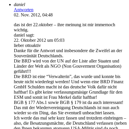
daniel
Antworten
02. Nov. 2012, 04:48
das ist der 22.oktober – ihre meinung ist mir immernoch
wichtig.
daniel sagt:
22. Oktober 2012 um 05:03
lieber ottoaktiv
Danke für die Antwort und insbesondere die Zweifel an der
Souveränität Deutschlands.
Die BRD wird von der UN auf der Liste aller Staaten und
Länder der Welt als NGO (Non Gouverment Organisation)
geführt!!!
Die BRD ist eine “Verwalterin”, das wurde und konnte bis
heute nicht wiederlegt werden! Und wenn eine BRD Finanz
GmbH Schulden macht ist das deutsche Volk dafür nicht
haftbar! Es gibt keine verfassungsmäsige Grundlage für den
ESM und somit ist Frau Merkel dafür haftbar!
BGB § 177 Abs.1 sowie BGB § 179 ist da auch interessant!
Das mit der Wiedervereinigung Deutschlands ist nun auch
wieder so ein Ding, das Sie eventuell unbeachtet lassen.
Ich werde das mal sehr kurz fassen und trotzdem einbringen –
also, die Besatzungsmächte, die Deutschland verlassen (neben
den Ihnen bekannten atomaren USA-Militär sind da noch