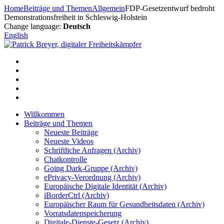
Zum
Home
Beiträge und Themen
Allgemein
FDP-Gesetzentwurf bedroht
Inhalt
Demonstrationsfreiheit in Schleswig-Holstein
springen
Change language:
Deutsch
English
Willkommen
Beiträge und Themen
Neueste Beiträge
Neueste Videos
Schriftliche Anfragen (Archiv)
Chatkontrolle
Going Dark-Gruppe (Archiv)
ePrivacy-Verordnung (Archiv)
Europäische Digitale Identität (Archiv)
iBorderCtrl (Archiv)
Europäischer Raum für Gesundheitsdaten (Archiv)
Vorratsdatenspeicherung
Digitale-Dienste-Gesetz (Archiv)