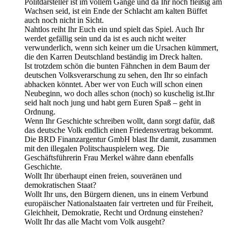
Politdarsteller ist im vollem Gange und da Ihr noch fleißig am
Wachsen seid, ist ein Ende der Schlacht am kalten Büffet
auch noch nicht in Sicht.
Nahtlos reiht Ihr Euch ein und spielt das Spiel. Auch Ihr
werdet gefällig sein und da ist es auch nicht weiter
verwunderlich, wenn sich keiner um die Ursachen kümmert,
die den Karren Deutschland beständig im Dreck halten.
Ist trotzdem schön die bunten Fähnchen in dem Baum der
deutschen Volksverarschung zu sehen, den Ihr so einfach
abhacken könntet. Aber wer von Euch will schon einen
Neubeginn, wo doch alles schon (noch) so kuschelig ist.Ihr
seid halt noch jung und habt gern Euren Spaß – geht in
Ordnung.
Wenn Ihr Geschichte schreiben wollt, dann sorgt dafür, daß
das deutsche Volk endlich einen Friedensvertrag bekommt.
Die BRD Finanzargentur GmbH blast Ihr damit, zusammen
mit den illegalen Politschauspielern weg. Die
Geschäftsführerin Frau Merkel währe dann ebenfalls
Geschichte.
Wollt Ihr überhaupt einen freien, souveränen und
demokratischen Staat?
Wollt Ihr uns, den Bürgern dienen, uns in einem Verbund
europäischer Nationalstaaten fair vertreten und für Freiheit,
Gleichheit, Demokratie, Recht und Ordnung einstehen?
Wollt Ihr das alle Macht vom Volk ausgeht?