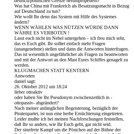
deutsch/polnischen Grenze herumpropellern?
Was hat China mit Frankreich als Besatzungsmacht in Bezug
auf Deutschland zu tun?
Wie wollt Ihr denn das System mit Hilfe des Systemes
ändern?
WENN WÄHLEN WAS NÜTZEN WÜRDE DANN
WÄHRE ES VERBOTEN !
Lasst euch nicht im Nebel untergehen – ich freu mich sehr,
das es Euch gibt. Ihr solltet einfach mehr Fragen
(unangenehme) stellen und dann die Antworten hinterfragen.
Das ist wesentlich ungefährlicher als Fragen zu beantworten
und mit der Antwort an den Mast Eures Schiffes genagelt zu
werden.
KLUGMACHEN STATT KENTERN
Antworten
daniel sagt:
26. Oktober 2012 um 18:24
lieber ottoaktiv
oder haben Sie Ihr Pseudonym zwischenzeitlich in -
ottopassiv- abgeändert?
Nach meiner anfänglichen Begeisterung, bezüglich der
Piratenpartei, ist nun eine herbe Ernüchterung eingetreten.
Leider mußte ich bei meinen Nachforschungen feststellen,
daß Ihr so anders, wie Ihr Euch gebt, gar nicht seid.
Der sinnfreie Kampf um die Pöstchen auf der Bühne der