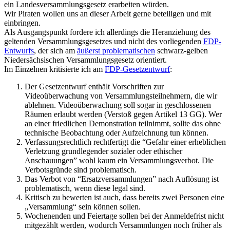
ein Landesversammlungsgesetz erarbeiten würden.
Wir Piraten wollen uns an dieser Arbeit gerne beteiligen und mit
einbringen.
Als Ausgangspunkt fordere ich allerdings die Heranziehung des
geltenden Versammlungsgesetzes und nicht des vorliegenden
FDP-
Entwurfs
, der sich am
äußerst problematischen
schwarz-gelben
Niedersächsischen Versammlungsgesetz orientiert.
Im Einzelnen kritisierte ich am
FDP-Gesetzentwurf
:
Der Gesetzentwurf enthält Vorschriften zur
Videoüberwachung von Versammlungsteilnehmern, die wir
ablehnen. Videoüberwachung soll sogar in geschlossenen
Räumen erlaubt werden (Verstoß gegen Artikel 13 GG). Wer
an einer friedlichen Demonstration teilnimmt, sollte das ohne
technische Beobachtung oder Aufzeichnung tun können.
Verfassungsrechtlich rechtfertigt die “Gefahr einer erheblichen
Verletzung grundlegender sozialer oder ethischer
Anschauungen” wohl kaum ein Versammlungsverbot. Die
Verbotsgründe sind problematisch.
Das Verbot von “Ersatzversammlungen” nach Auflösung ist
problematisch, wenn diese legal sind.
Kritisch zu bewerten ist auch, dass bereits zwei Personen eine
„Versammlung“ sein können sollen.
Wochenenden und Feiertage sollen bei der Anmeldefrist nicht
mitgezählt werden, wodurch Versammlungen noch früher als