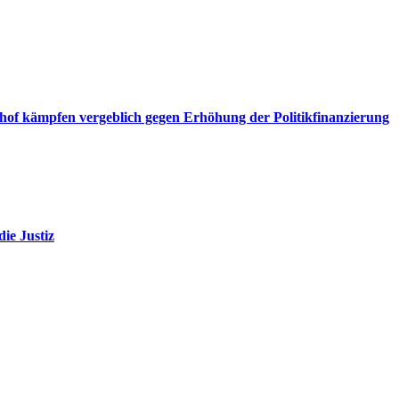
f kämpfen vergeblich gegen Erhöhung der Politikfinanzierung
ie Justiz