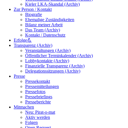
Kieler LKA-Skandal (Archiv)
Zur Person / Kontakt
Biografie
Ehemalige Zuständigkeiten
Bilanz meiner Arbeit
Das Team (Archiv)
Kontakt / Datenschutz
Erfolge💪
Transparenz (Archiv)
Veranstaltungen (Archiv)
Öffentlicher Terminkalender (Archiv)
Lobbykontakte (Archiv)
Finanzielle Transparenz (Archiv)
Delegationssitzungen (Archiv)
Presse
Pressekontakt
Pressemitteilungen
Pressefotos
Pressebriefings
Presseberichte
Mitmachen
Neu: Pirat-o-mat
Aktiv werden
Folgen
Open Request