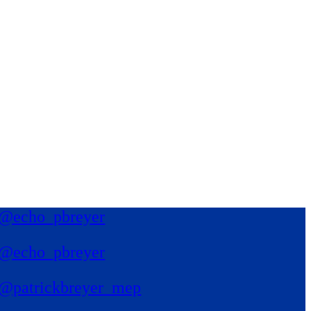
@echo_pbreyer
@echo_pbreyer
@patrickbreyer_mep