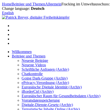
Zum
Home
Beiträge und Themen
Allgemein
Fracking im Umweltausschuss: 
Inhalt
Change language:
Deutsch
springen
English
Willkommen
Beiträge und Themen
Neueste Beiträge
Neueste Videos
Schriftliche Anfragen (Archiv)
Chatkontrolle
Going Dark-Gruppe (Archiv)
ePrivacy-Verordnung (Archiv)
Europäische Digitale Identität (Archiv)
iBorderCtrl (Archiv)
Europäischer Raum für Gesundheitsdaten (Archiv)
Vorratsdatenspeicherung
Digitale-Dienste-Gesetz (Archiv)
Terroristische Inhalte Online (Archiv)