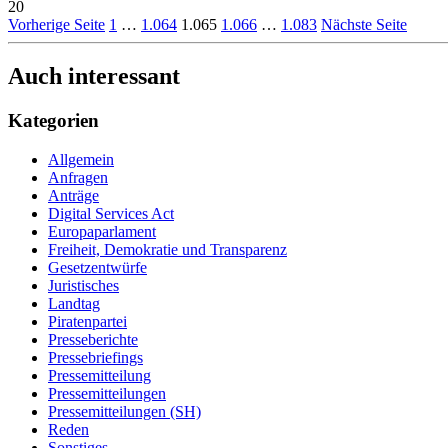
20
Vorherige Seite
1
…
1.064
1.065
1.066
…
1.083
Nächste Seite
Auch interessant
Kategorien
Allgemein
Anfragen
Anträge
Digital Services Act
Europaparlament
Freiheit, Demokratie und Transparenz
Gesetzentwürfe
Juristisches
Landtag
Piratenpartei
Presseberichte
Pressebriefings
Pressemitteilung
Pressemitteilungen
Pressemitteilungen (SH)
Reden
Sonstiges