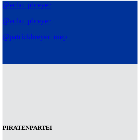
@echo_pbreyer
@echo_pbreyer
@patrickbreyer_mep
PIRATENPARTEI