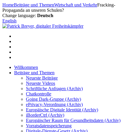
Zum
Home
Beiträge und Themen
Wirtschaft und Verkehr
Fracking-
Inhalt
Propaganda an unseren Schulen?
springen
Change language:
Deutsch
English
Willkommen
Beiträge und Themen
Neueste Beiträge
Neueste Videos
Schriftliche Anfragen (Archiv)
Chatkontrolle
Going Dark-Gruppe (Archiv)
ePrivacy-Verordnung (Archiv)
Europäische Digitale Identität (Archiv)
iBorderCtrl (Archiv)
Europäischer Raum für Gesundheitsdaten (Archiv)
Vorratsdatenspeicherung
Digitale-Dienste-Gesetz (Archiv)