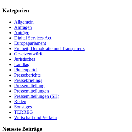
Kategorien
Allgemein
Anfragen
Anträge
Digital Services Act
Europaparlament
Freiheit, Demokratie und Transparenz
Gesetzentwürfe
Juristisches
Landtag
Piratenpartei
Presseberichte
Pressebriefings
Pressemitteilung
Pressemitteilungen
Pressemitteilungen (SH)
Reden
Sonstiges
TERREG
Wirtschaft und Verkehr
Neueste Beiträge