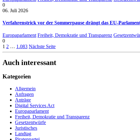
0
06. Juli 2026
Verfahrenstrick vor der Sommerpause drängt das EU-Parlament 
Europaparlament
Freiheit, Demokratie und Transparenz
Gesetzentwür
0
1
2
…
1.083
Nächste Seite
Auch interessant
Kategorien
Allgemein
Anfragen
Anträge
Digital Services Act
Europaparlament
Freiheit, Demokratie und Transparenz
Gesetzentwürfe
Juristisches
Landtag
Piratenpartei