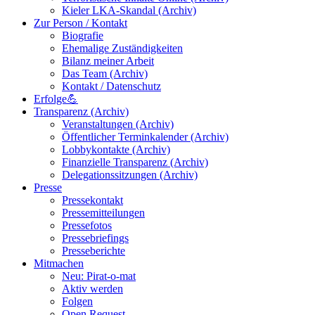
Kieler LKA-Skandal (Archiv)
Zur Person / Kontakt
Biografie
Ehemalige Zuständigkeiten
Bilanz meiner Arbeit
Das Team (Archiv)
Kontakt / Datenschutz
Erfolge💪
Transparenz (Archiv)
Veranstaltungen (Archiv)
Öffentlicher Terminkalender (Archiv)
Lobbykontakte (Archiv)
Finanzielle Transparenz (Archiv)
Delegationssitzungen (Archiv)
Presse
Pressekontakt
Pressemitteilungen
Pressefotos
Pressebriefings
Presseberichte
Mitmachen
Neu: Pirat-o-mat
Aktiv werden
Folgen
Open Request