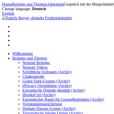
Zum
Home
Beiträge und Themen
Allgemein
Gespräch mit der Bürgerinitiat
Inhalt
Change language:
Deutsch
springen
English
Willkommen
Beiträge und Themen
Neueste Beiträge
Neueste Videos
Schriftliche Anfragen (Archiv)
Chatkontrolle
Going Dark-Gruppe (Archiv)
ePrivacy-Verordnung (Archiv)
Europäische Digitale Identität (Archiv)
iBorderCtrl (Archiv)
Europäischer Raum für Gesundheitsdaten (Archiv)
Vorratsdatenspeicherung
Digitale-Dienste-Gesetz (Archiv)
Terroristische Inhalte Online (Archiv)