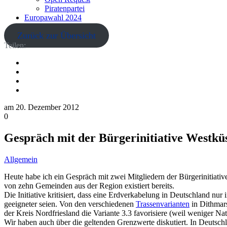
Piratenpartei
Europawahl 2024
Zurück zur Übersicht
Teilen:
am
20. Dezember 2012
0
Gespräch mit der Bürgerinitiative Westküs
Allgemein
Heute habe ich ein Gespräch mit zwei Mitgliedern der Bürgerinitiati
von zehn Gemeinden aus der Region existiert bereits.
Die Initiative kritisiert, dass eine Erdverkabelung in Deutschland 
geeigneter seien. Von den verschiedenen
Trassenvarianten
in Dithmars
der Kreis Nordfriesland die Variante 3.3 favorisiere (weil weniger Na
Wir haben auch über die geltenden Grenzwerte diskutiert. In Deutsc