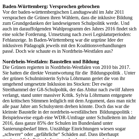
Baden-Württemberg: Versprochen gebrochen
Vor der baden-württembergischen Landtagswahl im Jahr 2011
versprachen die Grünen ihren Wählern, dass die inklusive Bildung
zum Grundgedanken der landeseigenen Schulpolitik werde. Und
auch im darauffolgenden Wahlprogramm des Jahres 2016 findet sich
eine solche Forderung. Umsetzung nach zwei Legislaturperioden:
Fehlanzeige. In Baden-Württemberg war die urgrüne Idee der
inklusiven Pädagogik jeweils mit den Koalitionsverhandlungen
passé. Doch wie schaute es in Nordrhein-Westfalen aus?
Nordrhein-Westfalen: Baustellen und Bildung
Die Grünen regierten in Nordrhein-Westfalen von 2010 bis 2017.
Sie hatten die direkte Verantwortung für die
Bildungspolitik
. Unter
der grünen Schulministerin Sylvia Löhrmann geriet die von ihr
umgehend umgesetzte Inklusion ins Stocken: Der ewige
Streithammel der G8-Schulpoltik, der das Abitur nach zwölf Jahren
verlangt, stand unter massiver Kritik. Sylvia Löhrmann entgegnete
den kritischen Stimmen lediglich mit dem Argument, dass man nicht
alle paar Jahre am Schulsystem drehen könnte. Doch das war die
kleinste Baustelle in der nordrhein-westfälischen
Bildungspolitik
:
Beispielsweise ergab eine WDR-Umfrage unter Schulleitern im Jahr
2016, dass ganze 85% der Schulen im Bundesland unter
Sanierungsbedarf litten. Unzählige Einrichtungen wiesen sogar
„schwere“ oder „gefährliche“ Schäden auf. Dass überhaupt