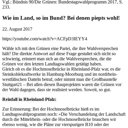
Vgl.: Bündnis 90/Die Grünen: Bundestagswahlprogramm 2017, S.
233.
Wie im Land, so im Bund? Bei denen piepts wohl!
22. August 2017
https://youtube.com/watch?v=ACFpD3IEYY4
Wähle ich mit den Grünen eine Partei, die ihre Wahlversprechen
hält? Die direkte Antwort auf diese Frage gestaltet sich nicht so
schwierig, erinnert man sich an die Wahlversprechen, die die
Grünen vor den letzten Landtagswahlen getätigt haben.
Gleich ob es die Hochmoselbrücke in Rheinland-Pfalz war, es die
Steinkohlekraftwerke in Hamburg-Moorburg und im nordrhein-
westfälischen Datteln betraf, oder nimmt man die Großbaustelle
Stuttgart21 – Bei allen diesen Bauprojekten waren die Grünen vor
der Wahl dagegen, dass sie realisiert werden. Soweit, so gut.
Reinfall in Rheinland-Pfalz:
Zur Erinnerung: Bei der Hochmoselbrücke hieß es im
Landtagswahlprogramm noch: »Die Verschandelung der Landschaft
durch die Mittelrhein- oder die Hochmoselbrücke brauchen wir
ebenso wenig, wie die Pläne zur vierspurigen B10 oder der