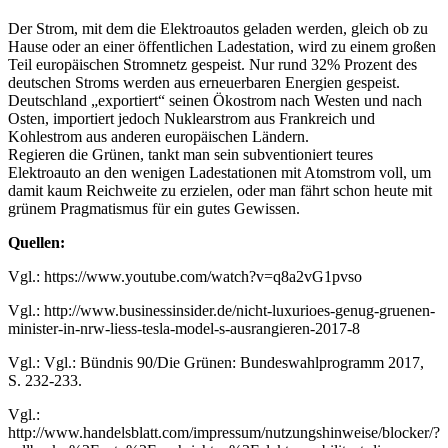
Der Strom, mit dem die Elektroautos geladen werden, gleich ob zu
Hause oder an einer öffentlichen Ladestation, wird zu einem großen
Teil europäischen Stromnetz gespeist. Nur rund 32% Prozent des
deutschen Stroms werden aus erneuerbaren Energien gespeist.
Deutschland „exportiert“ seinen Ökostrom nach Westen und nach
Osten, importiert jedoch Nuklearstrom aus Frankreich und
Kohlestrom aus anderen europäischen Ländern.
Regieren die Grünen, tankt man sein subventioniert teures
Elektroauto an den wenigen Ladestationen mit Atomstrom voll, um
damit kaum Reichweite zu erzielen, oder man fährt schon heute mit
grünem Pragmatismus für ein gutes Gewissen.
Quellen:
Vgl.: https://www.youtube.com/watch?v=q8a2vG1pvso
Vgl.: http://www.businessinsider.de/nicht-luxurioes-genug-gruenen-
minister-in-nrw-liess-tesla-model-s-ausrangieren-2017-8
Vgl.: Vgl.: Bündnis 90/Die Grünen: Bundeswahlprogramm 2017,
S. 232-233.
Vgl.:
http://www.handelsblatt.com/impressum/nutzungshinweise/blocker/?