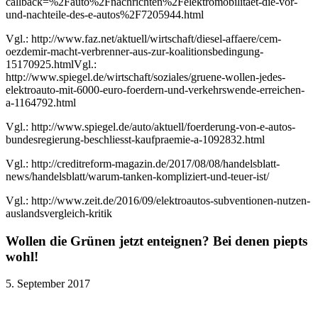
callback=%2Fauto%2Fnachrichten%2Felektromobilitaet-die-vor-
und-nachteile-des-e-autos%2F7205944.html
Vgl.: http://www.faz.net/aktuell/wirtschaft/diesel-affaere/cem-
oezdemir-macht-verbrenner-aus-zur-koalitionsbedingung-
15170925.htmlVgl.:
http://www.spiegel.de/wirtschaft/soziales/gruene-wollen-jedes-
elektroauto-mit-6000-euro-foerdern-und-verkehrswende-erreichen-
a-1164792.html
Vgl.: http://www.spiegel.de/auto/aktuell/foerderung-von-e-autos-
bundesregierung-beschliesst-kaufpraemie-a-1092832.html
Vgl.: http://creditreform-magazin.de/2017/08/08/handelsblatt-
news/handelsblatt/warum-tanken-kompliziert-und-teuer-ist/
Vgl.: http://www.zeit.de/2016/09/elektroautos-subventionen-nutzen-
auslandsvergleich-kritik
Wollen die Grünen jetzt enteignen? Bei denen piepts
wohl!
5. September 2017