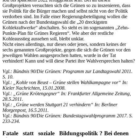
Großprojekten versuchten sich die Grünen so zu inszenieren, dass
sie Politik für die Bürger machen und selbst nicht von der Politik
verdorben sind. Im Falle einer Regierungsbeteiligung wollen die
Grünen nach der Bundestagswahl die „20 dreckigsten
Kohlekraftwerke“ abschalten. So steht es im sogenannten „Zehn-
Punkte-Plan für Grünes Regieren“. Wie aber der restliche
Kohleausstieg aussehen soll, bleibt unklar.
Nicht eines allerdings, nur dieses oder jenes, sondern keines der
sechs genannten Großprojekte, gegen die sich die Grünen vor den
jeweiligen Wahlen ausgesprochen hatten, wurde in der Tat
verhindert! Kann und will diese Partei ihre Wahlversprechen halten?
Vgl.: Bündnis 90/Die Grünen: Programm zur Landtagswahl 2011.
S. 10.
Vgl.: „Kohle von Beust – Grüne stellen Wahlkampagne vor“ In:
Kieler Nachrichten, 15.01.2008.
Vgl.: „Grüne Krötengegner“ In: Frankfurter Allgemeine Zeitung,
28.5.2011.
Vgl.: „Grüne werden Stuttgart 21 verhindern“ In: Berliner
Morgenpost, 16.5.2011.
Vgl.: Bündnis 90/Die Grünen: Bundestagswahlprogramm 2017. S.
233-234.
Fatale
statt
soziale
Bildungspolitik
? Bei denen