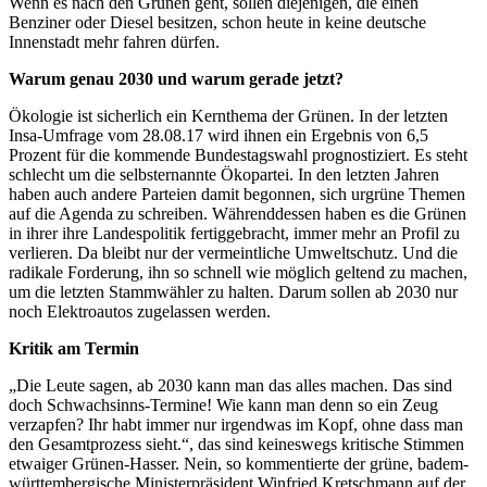
Wenn es nach den Grünen geht, sollen diejenigen, die einen
Benziner oder Diesel besitzen, schon heute in keine deutsche
Innenstadt mehr fahren dürfen.
Warum genau 2030 und warum gerade jetzt?
Ökologie ist sicherlich ein Kernthema der Grünen. In der letzten
Insa-Umfrage vom 28.08.17 wird ihnen ein Ergebnis von 6,5
Prozent für die kommende Bundestagswahl prognostiziert. Es steht
schlecht um die selbsternannte Ökopartei. In den letzten Jahren
haben auch andere Parteien damit begonnen, sich urgrüne Themen
auf die Agenda zu schreiben. Währenddessen haben es die Grünen
in ihrer ihre Landespolitik fertiggebracht, immer mehr an Profil zu
verlieren. Da bleibt nur der vermeintliche Umweltschutz. Und die
radikale Forderung, ihn so schnell wie möglich geltend zu machen,
um die letzten Stammwähler zu halten. Darum sollen ab 2030 nur
noch Elektroautos zugelassen werden.
Kritik am Termin
„Die Leute sagen, ab 2030 kann man das alles machen. Das sind
doch Schwachsinns-Termine! Wie kann man denn so ein Zeug
verzapfen? Ihr habt immer nur irgendwas im Kopf, ohne dass man
den Gesamtprozess sieht.“, das sind keineswegs kritische Stimmen
etwaiger Grünen-Hasser. Nein, so kommentierte der grüne, badem-
württembergische Ministerpräsident Winfried Kretschmann auf der