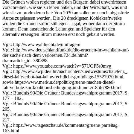
Die Grünen wollen regieren und den Bürgern dabei unverdrossen
vorschreiben, wie sie zu leben haben, und der Wirtschaft, was und
wie sie zu produzieren hat: Von 2030 an sollen nur noch abgasfreie
Autos zugelassen werden. Die 20 dreckigsten Kohlekraftwerke
wollen die Grünen sofort stilllegen – egal, woher dann der Strom
kommt. Denn ausreichende Leitungen und Speicher für den
alternativ erzeugten Strom müssen erst noch gebaut werden.
Vgl.: http://www.wahlrecht.de/umfragen/
Vgl.: http://www.deutschlandfunk.de/die-gruenen-im-wahljahr-auf-
der-suche-nach-dem-verlorenen.724.de.html?
dram:article_id=380888
Vgl.: https://www.youtube.com/watch?v=57UOP5s0mvg
Vgl.: http://www.swp.de/ulm/nachrichten/suedwestumschau/lenz_-
diesel-fahrverbot-hat-keine-rechtliche-grundlage-15527070.html,
sowie https://www.merkur.de/politik/gruene-machen-diesel-
fahrverbote-zur-koalitionsbedingung-im-bund-zr-8567880.html
Vgl.: Bündnis 90/Die Grünen: Bundestagswahlprogramm 2017, S.
177 – 182.
Vgl.: Bündnis 90/Die Grünen: Bundestagswahlprogramm 2017, S.
205.
Vgl.: Bündnis 90/Die Grünen: Bundestagswahlprogramm 2017, S.
217.
Vgl.: https://www.tagesschau.de/kommentar/gruene-parteitag-
163.html