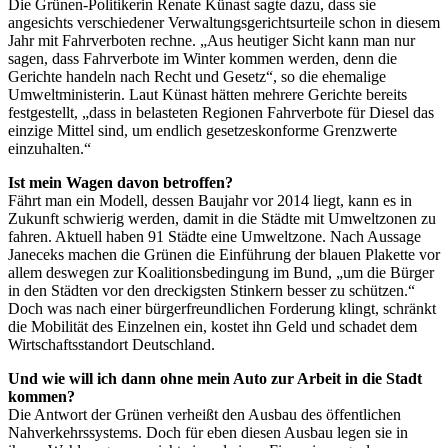
Die Grünen-Politikerin Renate Künast sagte dazu, dass sie
angesichts verschiedener Verwaltungsgerichtsurteile schon in diesem
Jahr mit Fahrverboten rechne. „Aus heutiger Sicht kann man nur
sagen, dass Fahrverbote im Winter kommen werden, denn die
Gerichte handeln nach Recht und Gesetz“, so die ehemalige
Umweltministerin. Laut Künast hätten mehrere Gerichte bereits
festgestellt, „dass in belasteten Regionen Fahrverbote für Diesel das
einzige Mittel sind, um endlich gesetzeskonforme Grenzwerte
einzuhalten.“
Ist mein Wagen davon betroffen?
Fährt man ein Modell, dessen Baujahr vor 2014 liegt, kann es in
Zukunft schwierig werden, damit in die Städte mit Umweltzonen zu
fahren. Aktuell haben 91 Städte eine Umweltzone. Nach Aussage
Janeceks machen die Grünen die Einführung der blauen Plakette vor
allem deswegen zur Koalitionsbedingung im Bund, „um die Bürger
in den Städten vor den dreckigsten Stinkern besser zu schützen.“
Doch was nach einer bürgerfreundlichen Forderung klingt, schränkt
die Mobilität des Einzelnen ein, kostet ihn Geld und schadet dem
Wirtschaftsstandort Deutschland.
Und wie will ich dann ohne mein Auto zur Arbeit in die Stadt
kommen?
Die Antwort der Grünen verheißt den Ausbau des öffentlichen
Nahverkehrssystems. Doch für eben diesen Ausbau legen sie in