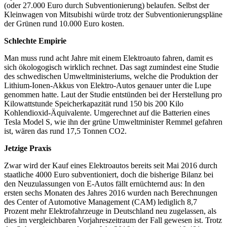
(oder 27.000 Euro durch Subventionierung) belaufen. Selbst der
Kleinwagen von Mitsubishi würde trotz der Subventionierungspläne
der Grünen rund 10.000 Euro kosten.
Schlechte Empirie
Man muss rund acht Jahre mit einem Elektroauto fahren, damit es
sich ökologogisch wirklich rechnet. Das sagt zumindest eine Studie
des schwedischen Umweltministeriums, welche die Produktion der
Lithium-Ionen-Akkus von Elektro-Autos genauer unter die Lupe
genommen hatte. Laut der Studie entstünden bei der Herstellung pro
Kilowattstunde Speicherkapazität rund 150 bis 200 Kilo
Kohlendioxid-Äquivalente. Umgerechnet auf die Batterien eines
Tesla Model S, wie ihn der grüne Umweltminister Remmel gefahren
ist, wären das rund 17,5 Tonnen CO2.
Jetzige Praxis
Zwar wird der Kauf eines Elektroautos bereits seit Mai 2016 durch
staatliche 4000 Euro subventioniert, doch die bisherige Bilanz bei
den Neuzulassungen von E-Autos fällt ernüchternd aus: In den
ersten sechs Monaten des Jahres 2016 wurden nach Berechnungen
des Center of Automotive Management (CAM) lediglich 8,7
Prozent mehr Elektrofahrzeuge in Deutschland neu zugelassen, als
dies im vergleichbaren Vorjahreszeitraum der Fall gewesen ist. Trotz