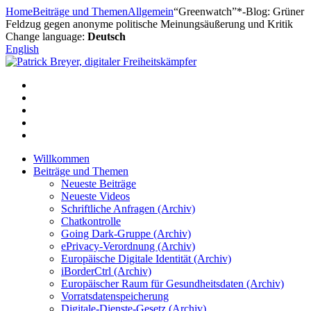
Zum
Home
Beiträge und Themen
Allgemein
“Greenwatch”*-Blog: Grüner
Inhalt
Feldzug gegen anonyme politische Meinungsäußerung und Kritik
springen
Change language:
Deutsch
English
Willkommen
Beiträge und Themen
Neueste Beiträge
Neueste Videos
Schriftliche Anfragen (Archiv)
Chatkontrolle
Going Dark-Gruppe (Archiv)
ePrivacy-Verordnung (Archiv)
Europäische Digitale Identität (Archiv)
iBorderCtrl (Archiv)
Europäischer Raum für Gesundheitsdaten (Archiv)
Vorratsdatenspeicherung
Digitale-Dienste-Gesetz (Archiv)