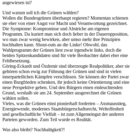
angewiesen ist?
Und warum soll ich die Grünen wählen?
Wollen die Bundesgrünen überhaupt regieren? Momentan schienen
sie eher von einer Angst vor Macht und Verantwortung gezeichnet.
Die Symptome: Kompromisse und Abstriche am eigenen
Programm. Da kuriert man sich doch lieber in der Daueropposition,
wo man zwar wenig bewirken, aber umso mehr ihre Prinzipien
hochhalten kann. Shout-outs an die Linke! Obwohl, das
Wahlprogramm der Grünen liest zwar irgendwie links, doch die
beiden Spitzenkandidaten sind für viele Beobachter dabei eher eine
Fehlbesetzung.
Göring-Eckardt und Özdemir sind überzeugte Realpolitiker, aber sie
gehören schon ewig zur Führung der Grünen und sind in vielen
innerparteilichen Kämpfen verschlissen. Sie können der Partei zwar
einen Burgfrieden schenken, ihr jedoch keine Orientierung und eine
neue Perspektive geben. Und den Bürgern einen einleuchtenden
Grund, weshalb sie am 24. September ausgerechnet die Grünen
wählen sollen.
Vieles, was die Grünen einst pionierhaft forderten – Atomausstieg,
Energiewende, modernes Staatsbürgerschaftsrecht, Weltoffenheit
und gesellschaftliche Vielfalt – ist zum Allgemeingut der anderen
Parteien geworden. Zum Teil wurde es Realität.
Was also bleibt? Nachhaltigkeit?!