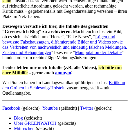
kann
, anstatt dass sie verboten wird. Rechtswidrige Inhalte mögen
auf richterliche Anordnung gelöscht werden, aber rechtmäßige
Kritik muss – gegebenenfalls mit Gegendarstellung versehen – ihren
Platz im Netz haben.
Deswegen versuche ich hier, die Inhalte des gelöschten
“Greenwatch Blog” zu archivieren.
Macht euch selbst ein Bild,
ob es sich tatsächlich um “Hetze”, “Fake News”, “
Lügen und
bewusste Falschaussagen, diffamierende Bilder und Videos sowie
das Verbreiten von nachweislich und eindeutig falschen Meldungen,
Zitaten und Behauptungen
” bzw. eine “
Manipulation der Debatte
”
handelt oder um rechtmäßige Meinungsäußerungen.
Leider fehlen mir noch Inhalte (z.B. alle Videos),
ich bitte um
eure Mithilfe
– gerne auch
anonym
!
Wir Piraten haben im Landtagswahlkampf übrigens selbst
Kritik an
den Grünen in Schleswig-Holstein
zusammengestellt – mit
Quellenangabe.
Facebook
(gelöscht) |
Youtube
(gelöscht) |
Twitter
(gelöscht)
Blog
(gelöscht)
Über GREENWATCH
(gelöscht)
Mitmachen
(gelöscht)