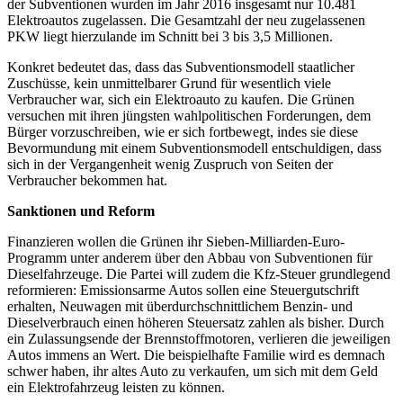
der Subventionen wurden im Jahr 2016 insgesamt nur 10.481
Elektroautos zugelassen. Die Gesamtzahl der neu zugelassenen
PKW liegt hierzulande im Schnitt bei 3 bis 3,5 Millionen.
Konkret bedeutet das, dass das Subventionsmodell staatlicher
Zuschüsse, kein unmittelbarer Grund für wesentlich viele
Verbraucher war, sich ein Elektroauto zu kaufen. Die Grünen
versuchen mit ihren jüngsten wahlpolitischen Forderungen, dem
Bürger vorzuschreiben, wie er sich fortbewegt, indes sie diese
Bevormundung mit einem Subventionsmodell entschuldigen, dass
sich in der Vergangenheit wenig Zuspruch von Seiten der
Verbraucher bekommen hat.
Sanktionen und Reform
Finanzieren wollen die Grünen ihr Sieben-Milliarden-Euro-
Programm unter anderem über den Abbau von Subventionen für
Dieselfahrzeuge. Die Partei will zudem die Kfz-Steuer grundlegend
reformieren: Emissionsarme Autos sollen eine Steuergutschrift
erhalten, Neuwagen mit überdurchschnittlichem Benzin- und
Dieselverbrauch einen höheren Steuersatz zahlen als bisher. Durch
ein Zulassungsende der Brennstoffmotoren, verlieren die jeweiligen
Autos immens an Wert. Die beispielhafte Familie wird es demnach
schwer haben, ihr altes Auto zu verkaufen, um sich mit dem Geld
ein Elektrofahrzeug leisten zu können.