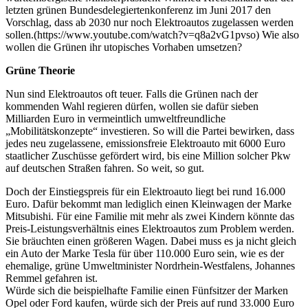
letzten grünen Bundesdelegiertenkonferenz im Juni 2017 den
Vorschlag, dass ab 2030 nur noch Elektroautos zugelassen werden
sollen.(https://www.youtube.com/watch?v=q8a2vG1pvso) Wie also
wollen die Grünen ihr utopisches Vorhaben umsetzen?
Grüne Theorie
Nun sind Elektroautos oft teuer. Falls die Grünen nach der
kommenden Wahl regieren dürfen, wollen sie dafür sieben
Milliarden Euro in vermeintlich umweltfreundliche
„Mobilitätskonzepte“ investieren. So will die Partei bewirken, dass
jedes neu zugelassene, emissionsfreie Elektroauto mit 6000 Euro
staatlicher Zuschüsse gefördert wird, bis eine Million solcher Pkw
auf deutschen Straßen fahren. So weit, so gut.
Doch der Einstiegspreis für ein Elektroauto liegt bei rund 16.000
Euro. Dafür bekommt man lediglich einen Kleinwagen der Marke
Mitsubishi. Für eine Familie mit mehr als zwei Kindern könnte das
Preis-Leistungsverhältnis eines Elektroautos zum Problem werden.
Sie bräuchten einen größeren Wagen. Dabei muss es ja nicht gleich
ein Auto der Marke Tesla für über 110.000 Euro sein, wie es der
ehemalige, grüne Umweltminister Nordrhein-Westfalens, Johannes
Remmel gefahren ist.
Würde sich die beispielhafte Familie einen Fünfsitzer der Marken
Opel oder Ford kaufen, würde sich der Preis auf rund 33.000 Euro