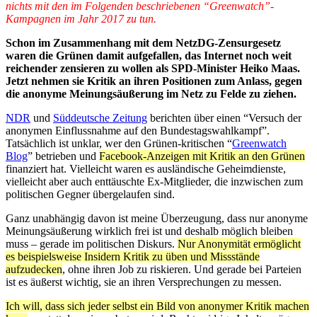
nichts mit den im Folgenden beschriebenen “Greenwatch”-
Kampagnen im Jahr 2017 zu tun.
Schon im Zusammenhang mit dem NetzDG-Zensurgesetz
waren die Grünen damit aufgefallen, das Internet noch weit
reichender zensieren zu wollen als SPD-Minister Heiko Maas.
Jetzt nehmen sie Kritik an ihren Positionen zum Anlass, gegen
die anonyme Meinungsäußerung im Netz zu Felde zu ziehen.
NDR
und
Süddeutsche Zeitung
berichten über einen “Versuch der
anonymen Einflussnahme auf den Bundestagswahlkampf”.
Tatsächlich ist unklar, wer den Grünen-kritischen “
Greenwatch
Blog
” betrieben und
Facebook-Anzeigen mit Kritik an den Grünen
finanziert hat. Vielleicht waren es ausländische Geheimdienste,
vielleicht aber auch enttäuschte Ex-Mitglieder, die inzwischen zum
politischen Gegner übergelaufen sind.
Ganz unabhängig davon ist meine Überzeugung, dass nur anonyme
Meinungsäußerung wirklich frei ist und deshalb möglich bleiben
muss – gerade im politischen Diskurs.
Nur Anonymität ermöglicht
es beispielsweise Insidern Kritik zu üben und Missstände
aufzudecken
, ohne ihren Job zu riskieren. Und gerade bei Parteien
ist es äußerst wichtig, sie an ihren Versprechungen zu messen.
Ich will, dass sich jeder selbst ein Bild von anonymer Kritik machen