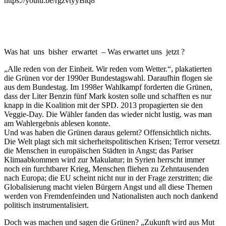
https://youtu.be/rgzvtyyBlq8
Was hat uns bisher erwartet – Was erwartet uns jetzt ?
„Alle reden von der Einheit. Wir reden vom Wetter.“, plakatierten
die Grünen vor der 1990er Bundestagswahl. Daraufhin flogen sie
aus dem Bundestag. Im 1998er Wahlkampf forderten die Grünen,
dass der Liter Benzin fünf Mark kosten solle und schafften es nur
knapp in die Koalition mit der SPD. 2013 propagierten sie den
Veggie-Day. Die Wähler fanden das wieder nicht lustig, was man
am Wahlergebnis ablesen konnte.
Und was haben die Grünen daraus gelernt? Offensichtlich nichts.
Die Welt plagt sich mit sicherheitspolitischen Krisen; Terror versetzt
die Menschen in europäischen Städten in Angst; das Pariser
Klimaabkommen wird zur Makulatur; in Syrien herrscht immer
noch ein furchtbarer Krieg, Menschen fliehen zu Zehntausenden
nach Europa; die EU scheint nicht nur in der Frage zerstritten; die
Globalisierung macht vielen Bürgern Angst und all diese Themen
werden von Fremdenfeinden und Nationalisten auch noch dankend
politisch instrumentalisiert.
Doch was machen und sagen die Grünen? „Zukunft wird aus Mut