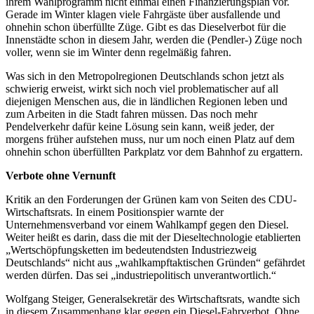
ihrem Wahlprogramm nicht einmal einen Finanzierungsplan vor.
Gerade im Winter klagen viele Fahrgäste über ausfallende und
ohnehin schon überfüllte Züge. Gibt es das Dieselverbot für die
Innenstädte schon in diesem Jahr, werden die (Pendler-) Züge noch
voller, wenn sie im Winter denn regelmäßig fahren.
Was sich in den Metropolregionen Deutschlands schon jetzt als
schwierig erweist, wirkt sich noch viel problematischer auf all
diejenigen Menschen aus, die in ländlichen Regionen leben und
zum Arbeiten in die Stadt fahren müssen. Das noch mehr
Pendelverkehr dafür keine Lösung sein kann, weiß jeder, der
morgens früher aufstehen muss, nur um noch einen Platz auf dem
ohnehin schon überfüllten Parkplatz vor dem Bahnhof zu ergattern.
Verbote ohne Vernunft
Kritik an den Forderungen der Grünen kam von Seiten des CDU-
Wirtschaftsrats. In einem Positionspier warnte der
Unternehmensverband vor einem Wahlkampf gegen den Diesel.
Weiter heißt es darin, dass die mit der Dieseltechnologie etablierten
„Wertschöpfungsketten im bedeutendsten Industriezweig
Deutschlands“ nicht aus „wahlkampftaktischen Gründen“ gefährdet
werden dürfen. Das sei „industriepolitisch unverantwortlich.“
Wolfgang Steiger, Generalsekretär des Wirtschaftsrats, wandte sich
in diesem Zusammenhang klar gegen ein Diesel-Fahrverbot. Ohne