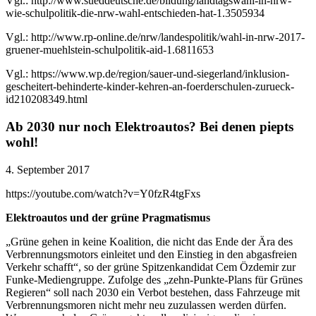
Vgl.: http://www.sueddeutsche.de/bildung/landtagswahl-in-nrw-
wie-schulpolitik-die-nrw-wahl-entschieden-hat-1.3505934
Vgl.: http://www.rp-online.de/nrw/landespolitik/wahl-in-nrw-2017-
gruener-muehlstein-schulpolitik-aid-1.6811653
Vgl.: https://www.wp.de/region/sauer-und-siegerland/inklusion-
gescheitert-behinderte-kinder-kehren-an-foerderschulen-zurueck-
id210208349.html
Ab 2030 nur noch Elektroautos? Bei denen piepts
wohl!
4. September 2017
https://youtube.com/watch?v=Y0fzR4tgFxs
Elektroautos und der grüne Pragmatismus
„Grüne gehen in keine Koalition, die nicht das Ende der Ära des
Verbrennungsmotors einleitet und den Einstieg in den abgasfreien
Verkehr schafft“, so der grüne Spitzenkandidat Cem Özdemir zur
Funke-Mediengruppe. Zufolge des „zehn-Punkte-Plans für Grünes
Regieren“ soll nach 2030 ein Verbot bestehen, dass Fahrzeuge mit
Verbrennungsmoren nicht mehr neu zuzulassen werden dürfen.