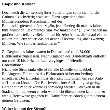
Utopie und Realität
Doch auch die Umsetzung ihrer Forderungen sollte sich für die
Grünen als schwierig erweisen. Dazu sagte der grüne
Ministerpräsident Kretschmann auf der
Bundesdelegiertenkonferenz: „So, jetzt überleg dir mal, es fahren
fünf Millionen Elektroautos rum. Wo tanken die? (…) Wir haben an
großen Tankstellen vielleicht Platz für zehn Autos, die da auf einmal
tanken. So, jetzt dauert das bei denen (Elektroautos) aber zwanzig
Minuten. Wie soll das funktionieren?“
Zu Beginn des Jahres waren in Deutschland rund 34.000
Elektroautos zugelassen. Nach Angaben des Handelsblatts entfielen
nur rund 10 bis 20% der Ladevorgänge auf öffentliche
Ladestationen.
Nicht jede Stromtankstelle ist für alle Modelle kompatibel.
Bei längeren Fahrten ist das Elektroauto bisher nur bedingt
einsetzbar. Der Einzelne muss also Zeit mitbringen, um sein Auto
aufladen zu können. Die Reichweite einer Aufladung ist gering.
Gerade für Pendler könnte es schwierig werden, Strecken in die
Stadt zu fahren, wenn er sein Auto nicht überall laden kann und zu
wenig Reichweite gegeben ist. Dafür fährt er jedoch gut mit einem
grünen Gewissen.
Woher kommt der Strom?