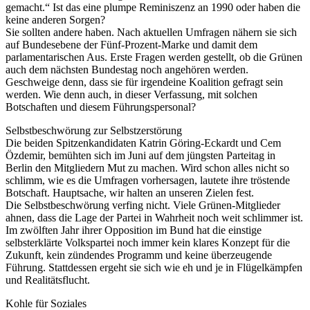
gemacht.“ Ist das eine plumpe Reminiszenz an 1990 oder haben die
keine anderen Sorgen?
Sie sollten andere haben. Nach aktuellen Umfragen nähern sie sich
auf Bundesebene der Fünf-Prozent-Marke und damit dem
parlamentarischen Aus. Erste Fragen werden gestellt, ob die Grünen
auch dem nächsten Bundestag noch angehören werden.
Geschweige denn, dass sie für irgendeine Koalition gefragt sein
werden. Wie denn auch, in dieser Verfassung, mit solchen
Botschaften und diesem Führungspersonal?
Selbstbeschwörung zur Selbstzerstörung
Die beiden Spitzenkandidaten Katrin Göring-Eckardt und Cem
Özdemir, bemühten sich im Juni auf dem jüngsten Parteitag in
Berlin den Mitgliedern Mut zu machen. Wird schon alles nicht so
schlimm, wie es die Umfragen vorhersagen, lautete ihre tröstende
Botschaft. Hauptsache, wir halten an unseren Zielen fest.
Die Selbstbeschwörung verfing nicht. Viele Grünen-Mitglieder
ahnen, dass die Lage der Partei in Wahrheit noch weit schlimmer ist.
Im zwölften Jahr ihrer Opposition im Bund hat die einstige
selbsterklärte Volkspartei noch immer kein klares Konzept für die
Zukunft, kein zündendes Programm und keine überzeugende
Führung. Stattdessen ergeht sie sich wie eh und je in Flügelkämpfen
und Realitätsflucht.
Kohle für Soziales