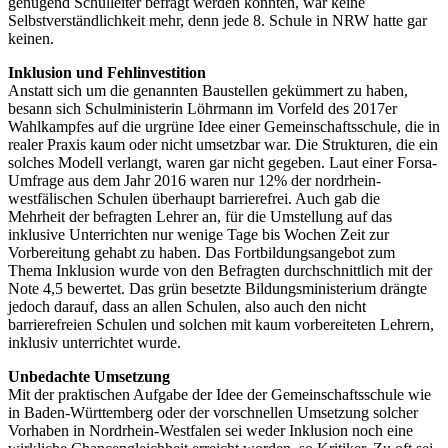
genügend Schulleiter befragt werden konnten, war keine
Selbstverständlichkeit mehr, denn jede 8. Schule in NRW hatte gar
keinen.
Inklusion und Fehlinvestition
Anstatt sich um die genannten Baustellen gekümmert zu haben,
besann sich Schulministerin Löhrmann im Vorfeld des 2017er
Wahlkampfes auf die urgrüne Idee einer Gemeinschaftsschule, die in
realer Praxis kaum oder nicht umsetzbar war. Die Strukturen, die ein
solches Modell verlangt, waren gar nicht gegeben. Laut einer Forsa-
Umfrage aus dem Jahr 2016 waren nur 12% der nordrhein-
westfälischen Schulen überhaupt barrierefrei. Auch gab die
Mehrheit der befragten Lehrer an, für die Umstellung auf das
inklusive Unterrichten nur wenige Tage bis Wochen Zeit zur
Vorbereitung gehabt zu haben. Das Fortbildungsangebot zum
Thema Inklusion wurde von den Befragten durchschnittlich mit der
Note 4,5 bewertet. Das grün besetzte Bildungsministerium drängte
jedoch darauf, dass an allen Schulen, also auch den nicht
barrierefreien Schulen und solchen mit kaum vorbereiteten Lehrern,
inklusiv unterrichtet wurde.
Unbedachte Umsetzung
Mit der praktischen Aufgabe der Idee der Gemeinschaftsschule wie
in Baden-Württemberg oder der vorschnellen Umsetzung solcher
Vorhaben in Nordrhein-Westfalen sei weder Inklusion noch eine