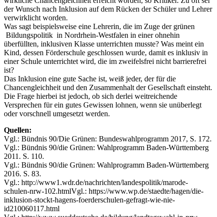
wirkliche Chancengleichheit erreicht worden, so Kritiker. Zu oft sei
der Wunsch nach Inklusion auf dem Rücken der Schüler und Lehrer
verwirklicht worden.
Was sagt beispielsweise eine Lehrerin, die im Zuge der grünen
Bildungspolitik
in Nordrhein-Westfalen in einer ohnehin
überfüllten, inklusiven Klasse unterrichten musste? Was meint ein
Kind, dessen Förderschule geschlossen wurde, damit es inklusiv in
einer Schule unterrichtet wird, die im zweifelsfrei nicht barrierefrei
ist?
Das Inklusion eine gute Sache ist, weiß jeder, der für die
Chancengleichheit und den Zusammenhalt der Gesellschaft einsteht.
Die Frage hierbei ist jedoch, ob sich derlei weitreichende
Versprechen für ein gutes Gewissen lohnen, wenn sie unüberlegt
oder vorschnell umgesetzt werden.
Quellen:
Vgl.: Bündnis 90/Die Grünen: Bundeswahlprogramm 2017, S. 172.
Vgl.: Bündnis 90/die Grünen: Wahlprogramm Baden-Württemberg
2011. S. 110.
Vgl.: Bündnis 90/die Grünen: Wahlprogramm Baden-Württemberg
2016. S. 83.
Vgl.: http://www1.wdr.de/nachrichten/landespolitik/marode-
schulen-nrw-102.htmlVgl.: https://www.wp.de/staedte/hagen/die-
inklusion-stockt-hagens-foerderschulen-gefragt-wie-nie-
id210060117.html