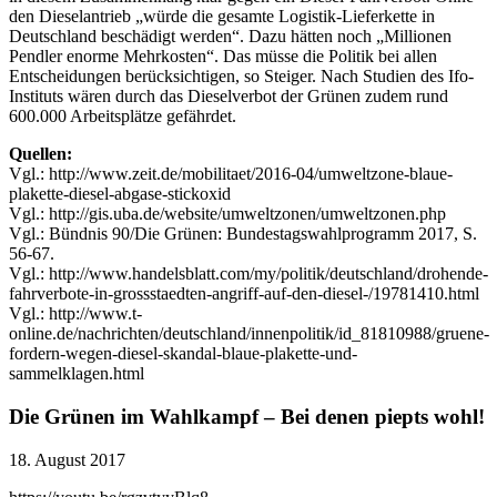
den Dieselantrieb „würde die gesamte Logistik-Lieferkette in
Deutschland beschädigt werden“. Dazu hätten noch „Millionen
Pendler enorme Mehrkosten“. Das müsse die Politik bei allen
Entscheidungen berücksichtigen, so Steiger. Nach Studien des Ifo-
Instituts wären durch das Dieselverbot der Grünen zudem rund
600.000 Arbeitsplätze gefährdet.
Quellen:
Vgl.: http://www.zeit.de/mobilitaet/2016-04/umweltzone-blaue-
plakette-diesel-abgase-stickoxid
Vgl.: http://gis.uba.de/website/umweltzonen/umweltzonen.php
Vgl.: Bündnis 90/Die Grünen: Bundestagswahlprogramm 2017, S.
56-67.
Vgl.: http://www.handelsblatt.com/my/politik/deutschland/drohende-
fahrverbote-in-grossstaedten-angriff-auf-den-diesel-/19781410.html
Vgl.: http://www.t-
online.de/nachrichten/deutschland/innenpolitik/id_81810988/gruene-
fordern-wegen-diesel-skandal-blaue-plakette-und-
sammelklagen.html
Die Grünen im Wahlkampf – Bei denen piepts wohl!
18. August 2017