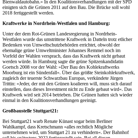
Bienwaldautobahn.« In den Koalitionsverhandlungen mit der SPD
einigten sich die Grünen 2011 auf den Bau. Die Brücke soll wohl
2018 fertiggestellt werden.
Kraftwerke in Nordrhein-Westfalen und Hamburg:
Unter der dem Rot-Grünen Landesregierung in Nordrhein-
Westfalen wurde das umstrittene Kraftwerk in Datteln trotz etlicher
Bedenken von Umweltschutzbehörden errichtet, obwohl der
ehemalige grüne Umweltminister Johannes Remmel noch im
Vorfeld der Wahlen versprach, dass das Kraftwerk nicht gebaut
werden würde. In Hamburg sagte die grüne Spitzenkandidatin
Goetsch 2008 vor der Wahl: »Der Bau des Kohlekraftwerks
Moorburg ist ein Sündenfall«. Über das größte Steinkohlekraftwerk,
zugleich der teuerste Schwarzbau Europas, verkündete Jürgen
Trittin: »Jeder, der mit den Grünen koalieren will, muss sich darauf
einstellen, dass dieses Investment nicht zu Ende gebaut wird«. Das
Kraftwerk wird seit 2014 betrieben. Die Grünen hatten sich wieder
einmal in den Koalitionsverhandlungen geeinigt.
Großbaustelle Stuttgart21:
Bei Stuttgart21 warb Renate Künast sogar beim Berliner
Wahlkampf, dass Kretschmann »alles rechtlich Mögliche
unternehmen wird, um Stuttgart 21 zu verhindern«. Der Bahnhof
soll bis spätestens 2022 fertiggestellt sein. Bei all diesen