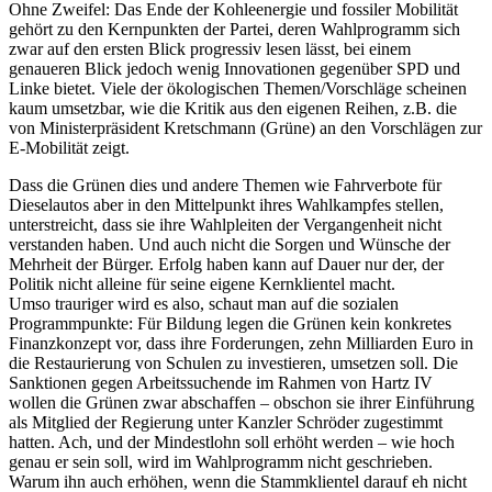
Ohne Zweifel: Das Ende der Kohleenergie und fossiler Mobilität
gehört zu den Kernpunkten der Partei, deren Wahlprogramm sich
zwar auf den ersten Blick progressiv lesen lässt, bei einem
genaueren Blick jedoch wenig Innovationen gegenüber SPD und
Linke bietet. Viele der ökologischen Themen/Vorschläge scheinen
kaum umsetzbar, wie die Kritik aus den eigenen Reihen, z.B. die
von Ministerpräsident Kretschmann (Grüne) an den Vorschlägen zur
E-Mobilität zeigt.
Dass die Grünen dies und andere Themen wie Fahrverbote für
Dieselautos aber in den Mittelpunkt ihres Wahlkampfes stellen,
unterstreicht, dass sie ihre Wahlpleiten der Vergangenheit nicht
verstanden haben. Und auch nicht die Sorgen und Wünsche der
Mehrheit der Bürger. Erfolg haben kann auf Dauer nur der, der
Politik nicht alleine für seine eigene Kernklientel macht.
Umso trauriger wird es also, schaut man auf die sozialen
Programmpunkte: Für Bildung legen die Grünen kein konkretes
Finanzkonzept vor, dass ihre Forderungen, zehn Milliarden Euro in
die Restaurierung von Schulen zu investieren, umsetzen soll. Die
Sanktionen gegen Arbeitssuchende im Rahmen von Hartz IV
wollen die Grünen zwar abschaffen – obschon sie ihrer Einführung
als Mitglied der Regierung unter Kanzler Schröder zugestimmt
hatten. Ach, und der Mindestlohn soll erhöht werden – wie hoch
genau er sein soll, wird im Wahlprogramm nicht geschrieben.
Warum ihn auch erhöhen, wenn die Stammklientel darauf eh nicht