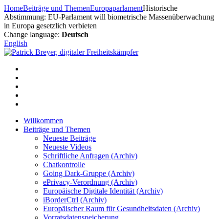
Zum
Home
Beiträge und Themen
Europaparlament
Historische
Inhalt
Abstimmung: EU-Parlament will biometrische Massenüberwachung
springen
in Europa gesetzlich verbieten
Change language:
Deutsch
English
Willkommen
Beiträge und Themen
Neueste Beiträge
Neueste Videos
Schriftliche Anfragen (Archiv)
Chatkontrolle
Going Dark-Gruppe (Archiv)
ePrivacy-Verordnung (Archiv)
Europäische Digitale Identität (Archiv)
iBorderCtrl (Archiv)
Europäischer Raum für Gesundheitsdaten (Archiv)
Vorratsdatenspeicherung