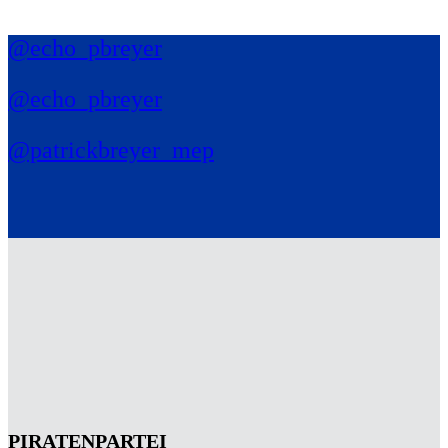
@echo_pbreyer
@echo_pbreyer
@patrickbreyer_mep
PIRATENPARTEI