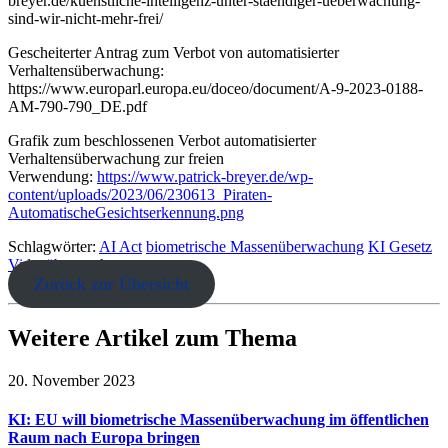
breyer.de/kuenstliche-intelligenz-unter-staendiger-ueberwachung-
sind-wir-nicht-mehr-frei/
Gescheiterter Antrag zum Verbot von automatisierter
Verhaltensüberwachung:
https://www.europarl.europa.eu/doceo/document/A-9-2023-0188-
AM-790-790_DE.pdf
Grafik zum beschlossenen Verbot automatisierter
Verhaltensüberwachung zur freien
Verwendung:
https://www.patrick-breyer.de/wp-
content/uploads/2023/06/230613_Piraten-
AutomatischeGesichtserkennung.png
Schlagwörter:
AI Act
biometrische Massenüberwachung
KI Gesetz
Videoüberwachung
Zurück zur Übersicht
Weitere Artikel zum Thema
20. November 2023
KI: EU will biometrische Massenüberwachung im öffentlichen
Raum nach Europa bringen