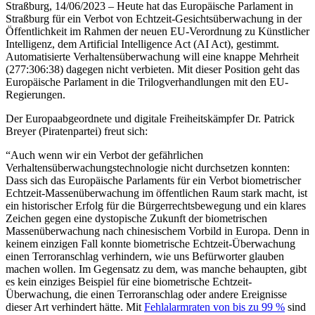
Straßburg, 14/06/2023 – Heute hat das Europäische Parlament in
Straßburg für ein Verbot von Echtzeit-Gesichtsüberwachung in der
Öffentlichkeit im Rahmen der neuen EU-Verordnung zu Künstlicher
Intelligenz, dem Artificial Intelligence Act (AI Act), gestimmt.
Automatisierte Verhaltensüberwachung will eine knappe Mehrheit
(277:306:38) dagegen nicht verbieten. Mit dieser Position geht das
Europäische Parlament in die Trilogverhandlungen mit den EU-
Regierungen.
Der Europaabgeordnete und digitale Freiheitskämpfer Dr. Patrick
Breyer (Piratenpartei) freut sich:
“Auch wenn wir ein Verbot der gefährlichen
Verhaltensüberwachungstechnologie nicht durchsetzen konnten:
Dass sich das Europäische Parlaments für ein Verbot biometrischer
Echtzeit-Massenüberwachung im öffentlichen Raum stark macht, ist
ein historischer Erfolg für die Bürgerrechtsbewegung und ein klares
Zeichen gegen eine dystopische Zukunft der biometrischen
Massenüberwachung nach chinesischem Vorbild in Europa. Denn in
keinem einzigen Fall konnte biometrische Echtzeit-Überwachung
einen Terroranschlag verhindern, wie uns Befürworter glauben
machen wollen. Im Gegensatz zu dem, was manche behaupten, gibt
es kein einziges Beispiel für eine biometrische Echtzeit-
Überwachung, die einen Terroranschlag oder andere Ereignisse
dieser Art verhindert hätte. Mit
Fehlalarmraten von bis zu 99 %
sind