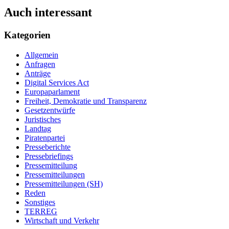
Auch interessant
Kategorien
Allgemein
Anfragen
Anträge
Digital Services Act
Europaparlament
Freiheit, Demokratie und Transparenz
Gesetzentwürfe
Juristisches
Landtag
Piratenpartei
Presseberichte
Pressebriefings
Pressemitteilung
Pressemitteilungen
Pressemitteilungen (SH)
Reden
Sonstiges
TERREG
Wirtschaft und Verkehr