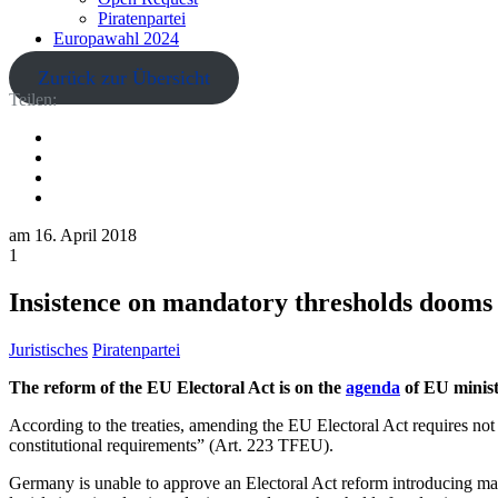
Piratenpartei
Europawahl 2024
Zurück zur Übersicht
Teilen:
am
16. April 2018
1
Insistence on mandatory thresholds dooms 
Juristisches
Piratenpartei
The reform of the EU Electoral Act is on the
agenda
of EU minist
According to the treaties, amending the EU Electoral Act requires not
constitutional requirements” (Art. 223 TFEU).
Germany is unable to approve an Electoral Act reform introducing man