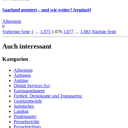
Saarland geentert – und wie weiter? [ergänzt]
Allgemein
0
Vorherige Seite
1
…
1.075
1.076
1.077
…
1.083
Nächste Seite
Auch interessant
Kategorien
Allgemein
Anfragen
Anträge
Digital Services Act
Europaparlament
Freiheit, Demokratie und Transparenz
Gesetzentwürfe
Juristisches
Landtag
Piratenpartei
Presseberichte
Pressebriefings