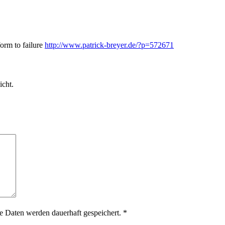
orm to failure
http://www.patrick-breyer.de/?p=572671
icht.
 Daten werden dauerhaft gespeichert.
*