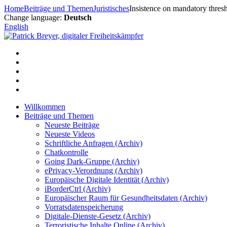
Zum
Home
Beiträge und Themen
Juristisches
Insistence on mandatory thres
Inhalt
Change language:
Deutsch
springen
English
Willkommen
Beiträge und Themen
Neueste Beiträge
Neueste Videos
Schriftliche Anfragen (Archiv)
Chatkontrolle
Going Dark-Gruppe (Archiv)
ePrivacy-Verordnung (Archiv)
Europäische Digitale Identität (Archiv)
iBorderCtrl (Archiv)
Europäischer Raum für Gesundheitsdaten (Archiv)
Vorratsdatenspeicherung
Digitale-Dienste-Gesetz (Archiv)
Terroristische Inhalte Online (Archiv)