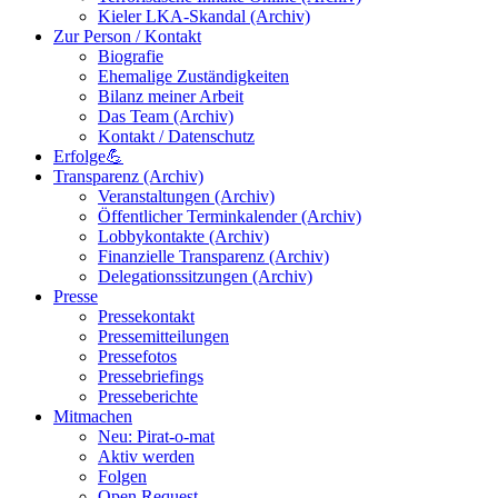
Kieler LKA-Skandal (Archiv)
Zur Person / Kontakt
Biografie
Ehemalige Zuständigkeiten
Bilanz meiner Arbeit
Das Team (Archiv)
Kontakt / Datenschutz
Erfolge💪
Transparenz (Archiv)
Veranstaltungen (Archiv)
Öffentlicher Terminkalender (Archiv)
Lobbykontakte (Archiv)
Finanzielle Transparenz (Archiv)
Delegationssitzungen (Archiv)
Presse
Pressekontakt
Pressemitteilungen
Pressefotos
Pressebriefings
Presseberichte
Mitmachen
Neu: Pirat-o-mat
Aktiv werden
Folgen
Open Request