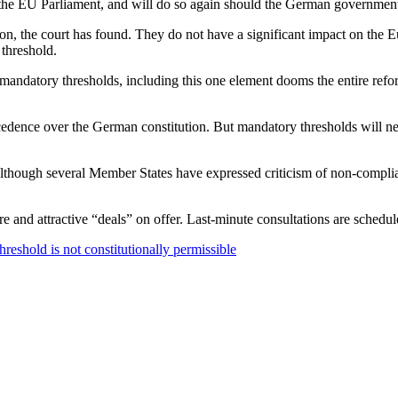
o the EU Parliament, and will do so again should the German government
ion, the court has found. They do not have a significant impact on the 
 threshold.
mandatory thresholds, including this one element dooms the entire refor
ence over the German constitution. But mandatory thresholds will nev
though several Member States have expressed criticism of non-compliance
re and attractive “deals” on offer. Last-minute consultations are schedu
reshold is not constitutionally permissible