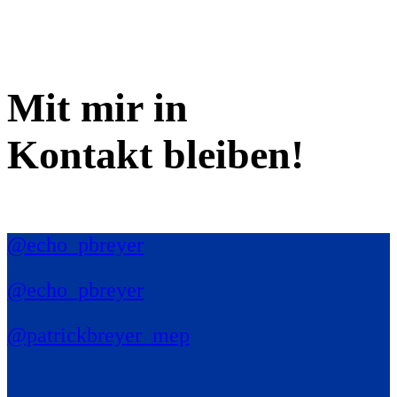
Mit mir in
Kontakt bleiben!
@echo_pbreyer
@echo_pbreyer
@patrickbreyer_mep