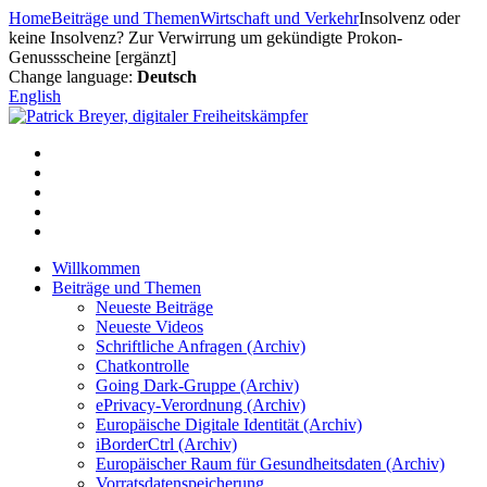
Zum
Home
Beiträge und Themen
Wirtschaft und Verkehr
Insolvenz oder
Inhalt
keine Insolvenz? Zur Verwirrung um gekündigte Prokon-
springen
Genussscheine [ergänzt]
Change language:
Deutsch
English
Willkommen
Beiträge und Themen
Neueste Beiträge
Neueste Videos
Schriftliche Anfragen (Archiv)
Chatkontrolle
Going Dark-Gruppe (Archiv)
ePrivacy-Verordnung (Archiv)
Europäische Digitale Identität (Archiv)
iBorderCtrl (Archiv)
Europäischer Raum für Gesundheitsdaten (Archiv)
Vorratsdatenspeicherung