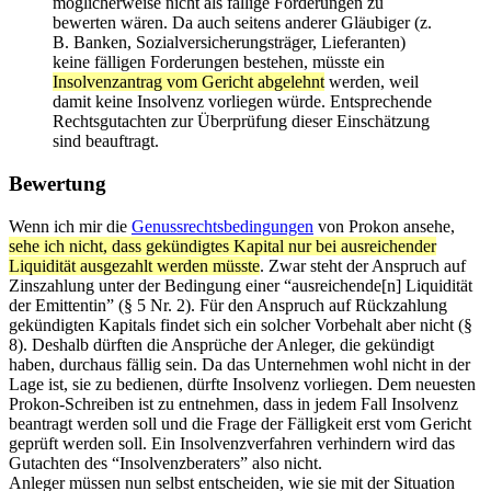
möglicherweise nicht als fällige Forderungen zu
bewerten wären. Da auch seitens anderer Gläubiger (z.
B. Banken, Sozialversicherungsträger, Lieferanten)
keine fälligen Forderungen bestehen, müsste ein
Insolvenzantrag vom Gericht abgelehnt
werden, weil
damit keine Insolvenz vorliegen würde. Entsprechende
Rechtsgutachten zur Überprüfung dieser Einschätzung
sind beauftragt.
Bewertung
Wenn ich mir die
Genussrechtsbedingungen
von Prokon ansehe,
sehe ich nicht, dass gekündigtes Kapital nur bei ausreichender
Liquidität ausgezahlt werden müsste
. Zwar steht der Anspruch auf
Zinszahlung unter der Bedingung einer “ausreichende[n] Liquidität
der Emittentin” (§ 5 Nr. 2). Für den Anspruch auf Rückzahlung
gekündigten Kapitals findet sich ein solcher Vorbehalt aber nicht (§
8). Deshalb dürften die Ansprüche der Anleger, die gekündigt
haben, durchaus fällig sein. Da das Unternehmen wohl nicht in der
Lage ist, sie zu bedienen, dürfte Insolvenz vorliegen. Dem neuesten
Prokon-Schreiben ist zu entnehmen, dass in jedem Fall Insolvenz
beantragt werden soll und die Frage der Fälligkeit erst vom Gericht
geprüft werden soll. Ein Insolvenzverfahren verhindern wird das
Gutachten des “Insolvenzberaters” also nicht.
Anleger müssen nun selbst entscheiden, wie sie mit der Situation