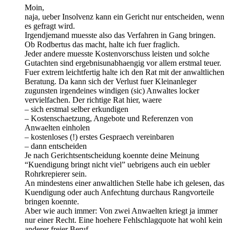
Moin,
naja, ueber Insolvenz kann ein Gericht nur entscheiden, wenn
es gefragt wird.
Irgendjemand muesste also das Verfahren in Gang bringen.
Ob Rodbertus das macht, halte ich fuer fraglich.
Jeder andere muesste Kostenvorschuss leisten und solche
Gutachten sind ergebnisunabhaengig vor allem erstmal teuer.
Fuer extrem leichtfertig halte ich den Rat mit der anwaltlichen
Beratung. Da kann sich der Verlust fuer Kleinanleger
zugunsten irgendeines windigen (sic) Anwaltes locker
vervielfachen. Der richtige Rat hier, waere
– sich erstmal selber erkundigen
– Kostenschaetzung, Angebote und Referenzen von
Anwaelten einholen
– kostenloses (!) erstes Gespraech vereinbaren
– dann entscheiden
Je nach Gerichtsentscheidung koennte deine Meinung
“Kuendigung bringt nicht viel” uebrigens auch ein uebler
Rohrkrepierer sein.
An mindestens einer anwaltlichen Stelle habe ich gelesen, das
Kuendigung oder auch Anfechtung durchaus Rangvorteile
bringen koennte.
Aber wie auch immer: Von zwei Anwaelten kriegt ja immer
nur einer Recht. Eine hoehere Fehlschlagquote hat wohl kein
anderer freier Beruf …