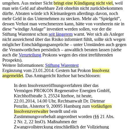
umgehen. Aus meiner Sicht
bringt eine Kündigung nicht viel
, weil
man sein Geld auf absehbare Zeit ohnehin nicht zurückbekommen
dürfte. Abraten würde ich Kleinanlegern allerdings davon, noch
mehr Geld in das Unternehmen zu stecken. Mehr als “Spielgeld”,
dessen Verlust man verschmerzen kann, hätte von vornherein nie in
diese “windige Anlage” investiert werden sollen, vor der die
Stiftung Warentest schon
seit längerem
warnt. Wer sich als Anleger
nicht ausreichend über das Risiko informiert fühlt, sollte sich wegen
möglicher Entschädigungsansprüche – unter Umständen auch gegen
die Verantwortlichen persönlich – anwaltlich beraten lassen (siehe
auch die
Verurteilung
Prokons wegen des einst irreführenden
Prospekts).
Weitere Informationen:
Stiftung Warentest
Ergänzung vom 23.01.2014: Gestern hat Prokon
Insolvenz
angemeldet
. Das Amtsgericht Itzehoe hat beschlossen:
In dem Insolvenzeröffnungsverfahren über das
Vermögen PROKON Regenerative Energien GmbH,
Kirchhoffstraße 3, 25524 Itzehoe, ist heute,
22.01.2014, 14.00 Uhr, Rechtsanwalt Dr. Dietmar
Penzlin, Alstertor 9, 20095 Hamburg zum
vorläufigen
Insolvenzverwalter
bestellt und ein
Zustimmungsvorbehalt angeordnet worden (§§ 21 Abs.
2 Nr. 2, 22 InsO). Maßnahmen der
Zwangsvollstreckung einschließlich der Vollziehung