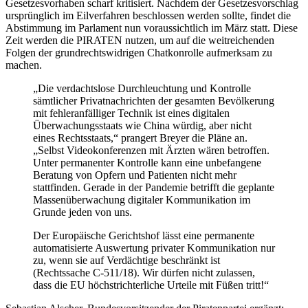
Gesetzesvorhaben scharf kritisiert. Nachdem der Gesetzesvorschlag
ursprünglich im Eilverfahren beschlossen werden sollte, findet die
Abstimmung im Parlament nun voraussichtlich im März statt. Diese
Zeit werden die PIRATEN nutzen, um auf die weitreichenden
Folgen der grundrechtswidrigen Chatkonrolle aufmerksam zu
machen.
„Die verdachtslose Durchleuchtung und Kontrolle
sämtlicher Privatnachrichten der gesamten Bevölkerung
mit fehleranfälliger Technik ist eines digitalen
Überwachungsstaats wie China würdig, aber nicht
eines Rechtsstaats,“ prangert Breyer die Pläne an.
„Selbst Videokonferenzen mit Ärzten wären betroffen.
Unter permanenter Kontrolle kann eine unbefangene
Beratung von Opfern und Patienten nicht mehr
stattfinden. Gerade in der Pandemie betrifft die geplante
Massenüberwachung digitaler Kommunikation im
Grunde jeden von uns.
Der Europäische Gerichtshof lässt eine permanente
automatisierte Auswertung privater Kommunikation nur
zu, wenn sie auf Verdächtige beschränkt ist
(Rechtssache C-511/18). Wir dürfen nicht zulassen,
dass die EU höchstrichterliche Urteile mit Füßen tritt!“