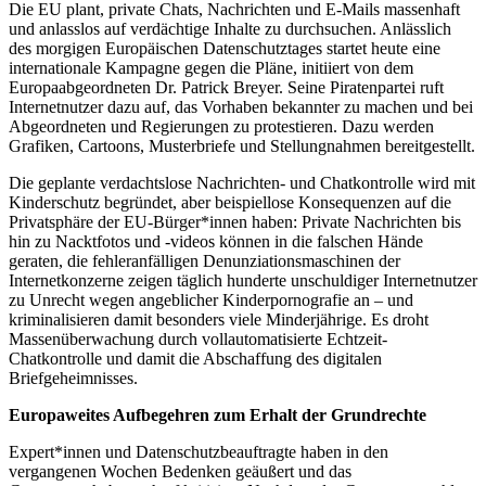
Die EU plant, private Chats, Nachrichten und E-Mails massenhaft
und anlasslos auf verdächtige Inhalte zu durchsuchen. Anlässlich
des morgigen Europäischen Datenschutztages startet heute eine
internationale Kampagne gegen die Pläne, initiiert von dem
Europaabgeordneten Dr. Patrick Breyer. Seine Piratenpartei ruft
Internetnutzer dazu auf, das Vorhaben bekannter zu machen und bei
Abgeordneten und Regierungen zu protestieren. Dazu werden
Grafiken, Cartoons, Musterbriefe und Stellungnahmen bereitgestellt.
Die geplante verdachtslose Nachrichten- und Chatkontrolle wird mit
Kinderschutz begründet, aber beispiellose Konsequenzen auf die
Privatsphäre der EU-Bürger*innen haben: Private Nachrichten bis
hin zu Nacktfotos und -videos können in die falschen Hände
geraten, die fehleranfälligen Denunziationsmaschinen der
Internetkonzerne zeigen täglich hunderte unschuldiger Internetnutzer
zu Unrecht wegen angeblicher Kinderpornografie an – und
kriminalisieren damit besonders viele Minderjährige. Es droht
Massenüberwachung durch vollautomatisierte Echtzeit-
Chatkontrolle und damit die Abschaffung des digitalen
Briefgeheimnisses.
Europaweites Aufbegehren zum Erhalt der Grundrechte
Expert*innen und Datenschutzbeauftragte haben in den
vergangenen Wochen Bedenken geäußert und das