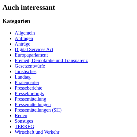
Auch interessant
Kategorien
Allgemein
Anfragen
Anträge
Digital Services Act
Europaparlament
Freiheit, Demokratie und Transparenz
Gesetzentwürfe
Juristisches
Landtag
Piratenpartei
Presseberichte
Pressebriefings
Pressemitteilung
Pressemitteilungen
Pressemitteilungen (SH)
Reden
Sonstiges
TERREG
Wirtschaft und Verkehr