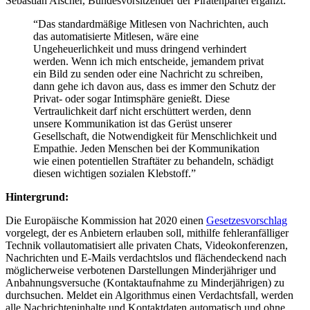
Sebastian Alscher, Bundesvorsitzender der Piratenpartei ergänzt:
“Das standardmäßige Mitlesen von Nachrichten, auch
das automatisierte Mitlesen, wäre eine
Ungeheuerlichkeit und muss dringend verhindert
werden. Wenn ich mich entscheide, jemandem privat
ein Bild zu senden oder eine Nachricht zu schreiben,
dann gehe ich davon aus, dass es immer den Schutz der
Privat- oder sogar Intimsphäre genießt. Diese
Vertraulichkeit darf nicht erschüttert werden, denn
unsere Kommunikation ist das Gerüst unserer
Gesellschaft, die Notwendigkeit für Menschlichkeit und
Empathie. Jeden Menschen bei der Kommunikation
wie einen potentiellen Straftäter zu behandeln, schädigt
diesen wichtigen sozialen Klebstoff.”
Hintergrund:
Die Europäische Kommission hat 2020 einen
Gesetzesvorschlag
vorgelegt, der es Anbietern erlauben soll, mithilfe fehleranfälliger
Technik vollautomatisiert alle privaten Chats, Videokonferenzen,
Nachrichten und E-Mails verdachtslos und flächendeckend nach
möglicherweise verbotenen Darstellungen Minderjähriger und
Anbahnungsversuche (Kontaktaufnahme zu Minderjährigen) zu
durchsuchen. Meldet ein Algorithmus einen Verdachtsfall, werden
alle Nachrichteninhalte und Kontaktdaten automatisch und ohne