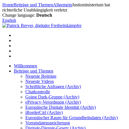
Zum
Home
Beiträge und Themen
Allgemein
Justizministerium hat
Inhalt
richterliche Unabhängigkeit verletzt
springen
Change language:
Deutsch
English
Willkommen
Beiträge und Themen
Neueste Beiträge
Neueste Videos
Schriftliche Anfragen (Archiv)
Chatkontrolle
Going Dark-Gruppe (Archiv)
ePrivacy-Verordnung (Archiv)
Europäische Digitale Identität (Archiv)
iBorderCtrl (Archiv)
Europäischer Raum für Gesundheitsdaten (Archiv)
Vorratsdatenspeicherung
Digitale-Dienste-Gesetz (Archiv)