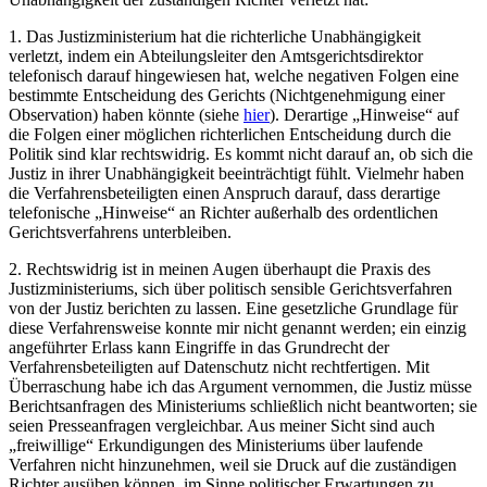
1. Das Justizministerium hat die richterliche Unabhängigkeit
verletzt, indem ein Abteilungsleiter den Amtsgerichtsdirektor
telefonisch darauf hingewiesen hat, welche negativen Folgen eine
bestimmte Entscheidung des Gerichts (Nichtgenehmigung einer
Observation) haben könnte (siehe
hier
). Derartige „Hinweise“ auf
die Folgen einer möglichen richterlichen Entscheidung durch die
Politik sind klar rechtswidrig. Es kommt nicht darauf an, ob sich die
Justiz in ihrer Unabhängigkeit beeinträchtigt fühlt. Vielmehr haben
die Verfahrensbeteiligten einen Anspruch darauf, dass derartige
telefonische „Hinweise“ an Richter außerhalb des ordentlichen
Gerichtsverfahrens unterbleiben.
2. Rechtswidrig ist in meinen Augen überhaupt die Praxis des
Justizministeriums, sich über politisch sensible Gerichtsverfahren
von der Justiz berichten zu lassen. Eine gesetzliche Grundlage für
diese Verfahrensweise konnte mir nicht genannt werden; ein einzig
angeführter Erlass kann Eingriffe in das Grundrecht der
Verfahrensbeteiligten auf Datenschutz nicht rechtfertigen. Mit
Überraschung habe ich das Argument vernommen, die Justiz müsse
Berichtsanfragen des Ministeriums schließlich nicht beantworten; sie
seien Presseanfragen vergleichbar. Aus meiner Sicht sind auch
„freiwillige“ Erkundigungen des Ministeriums über laufende
Verfahren nicht hinzunehmen, weil sie Druck auf die zuständigen
Richter ausüben können, im Sinne politischer Erwartungen zu