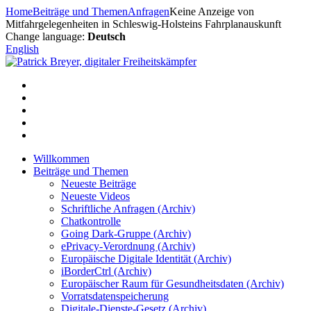
Zum
Home
Beiträge und Themen
Anfragen
Keine Anzeige von
Inhalt
Mitfahrgelegenheiten in Schleswig-Holsteins Fahrplanauskunft
springen
Change language:
Deutsch
English
Willkommen
Beiträge und Themen
Neueste Beiträge
Neueste Videos
Schriftliche Anfragen (Archiv)
Chatkontrolle
Going Dark-Gruppe (Archiv)
ePrivacy-Verordnung (Archiv)
Europäische Digitale Identität (Archiv)
iBorderCtrl (Archiv)
Europäischer Raum für Gesundheitsdaten (Archiv)
Vorratsdatenspeicherung
Digitale-Dienste-Gesetz (Archiv)