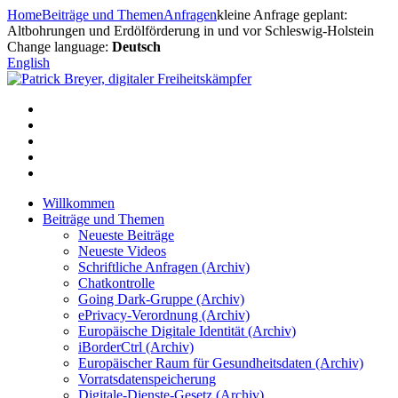
Zum
Home
Beiträge und Themen
Anfragen
kleine Anfrage geplant:
Inhalt
Altbohrungen und Erdölförderung in und vor Schleswig-Holstein
springen
Change language:
Deutsch
English
Willkommen
Beiträge und Themen
Neueste Beiträge
Neueste Videos
Schriftliche Anfragen (Archiv)
Chatkontrolle
Going Dark-Gruppe (Archiv)
ePrivacy-Verordnung (Archiv)
Europäische Digitale Identität (Archiv)
iBorderCtrl (Archiv)
Europäischer Raum für Gesundheitsdaten (Archiv)
Vorratsdatenspeicherung
Digitale-Dienste-Gesetz (Archiv)