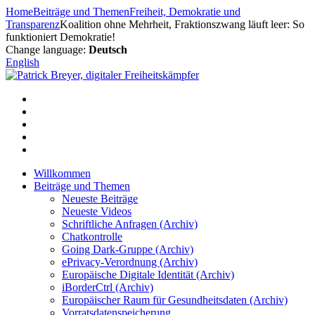
Zum
Home
Beiträge und Themen
Freiheit, Demokratie und
Inhalt
Transparenz
Koalition ohne Mehrheit, Fraktionszwang läuft leer: So
springen
funktioniert Demokratie!
Change language:
Deutsch
English
Willkommen
Beiträge und Themen
Neueste Beiträge
Neueste Videos
Schriftliche Anfragen (Archiv)
Chatkontrolle
Going Dark-Gruppe (Archiv)
ePrivacy-Verordnung (Archiv)
Europäische Digitale Identität (Archiv)
iBorderCtrl (Archiv)
Europäischer Raum für Gesundheitsdaten (Archiv)
Vorratsdatenspeicherung