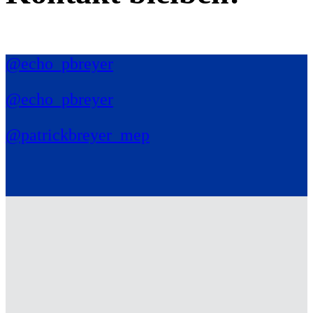
@echo_pbreyer
@echo_pbreyer
@patrickbreyer_mep