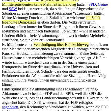
Ministerpräsidenten keine Mehrheit im Landtag
hatten.
SPD
,
Grüne
und
SSW
beklagen wortreich, dass die übrigen Abgeordneten die
Situation zu einer namentlichen Abstimmung “ausgenutzt” hätten.
Meine Meinung: Durch einen Zufall haben wir heute
ein Stück
lebendige Demokratie
erleben dürfen. Die Volksvertreter im
Landtag sollten immer im Sinne der Bürger nach ihrem Gewissen
abstimmen und nicht nach Parteilinie. So würden – wie in anderen
Ländern üblich – freie Abstimmungen mit wechselnden Mehrheiten
stattfinden. So funktioniert Demokratie!
Es hätte heute einer
Verständigung über Blöcke hinweg
bedurft, um
eine Mehrheit der anwesenden Mitglieder des Landtags hinter einem
Kurs zur Hochschulfinanzierung zu versammeln. Keine Seite des
Hauses hatte einen mehrheitsfähigen Vorschlag vorgelegt. Als Pirat
würde ich mir wünschen, dass man in der Sache einen guten
Kompromiss im Sinne der unterfinanzierten Universitäten und
Fachhochschulen findet. Schade, dass den regierungstragenden
Fraktionen nur das Warten auf die nächste Sitzung mit Herrn Albig
einfällt, um ihre Vorstellungen unverändert durchdrücken zu
können.
Hintergrund ist die Aufkündigung eines sogenannten Pairing-
Abkommens zwischen der FDP und der SPD, weil die SPD die
Wahl eines Mitglieds des Landesrechnungshofs mit FDP-Parteibuch
abgelehnt hatte. Die SPD wiederum hat der FDP erfolglos
angeboten
, den Rechnungshofkandidaten zu wählen, wenn die FDP