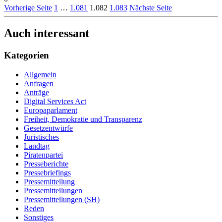
Vorherige Seite
1
…
1.081
1.082
1.083
Nächste Seite
Auch interessant
Kategorien
Allgemein
Anfragen
Anträge
Digital Services Act
Europaparlament
Freiheit, Demokratie und Transparenz
Gesetzentwürfe
Juristisches
Landtag
Piratenpartei
Presseberichte
Pressebriefings
Pressemitteilung
Pressemitteilungen
Pressemitteilungen (SH)
Reden
Sonstiges