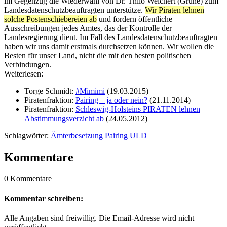
im Gegenzug die Wiederwahl von Dr. Thilo Weichert (Grüne) zum
Landesdatenschutzbeauftragten unterstütze.
Wir Piraten lehnen
solche Postenschiebereien ab
und fordern öffentliche
Ausschreibungen jedes Amtes, das der Kontrolle der
Landesregierung dient. Im Fall des Landesdatenschutzbeauftragten
haben wir uns damit erstmals durchsetzen können. Wir wollen die
Besten für unser Land, nicht die mit den besten politischen
Verbindungen.
Weiterlesen:
Torge Schmidt:
#Mimimi
(19.03.2015)
Piratenfraktion:
Pairing – ja oder nein?
(21.11.2014)
Piratenfraktion:
Schleswig-Holsteins PIRATEN lehnen
Abstimmungsverzicht ab
(24.05.2012)
Schlagwörter:
Ämterbesetzung
Pairing
ULD
Kommentare
0 Kommentare
Kommentar schreiben:
Alle Angaben sind freiwillig. Die Email-Adresse wird nicht