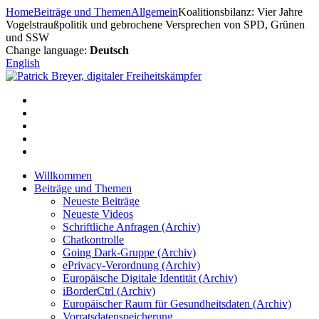
Zum
Home
Beiträge und Themen
Allgemein
Koalitionsbilanz: Vier Jahre
Inhalt
Vogelstraußpolitik und gebrochene Versprechen von SPD, Grünen
springen
und SSW
Change language:
Deutsch
English
Willkommen
Beiträge und Themen
Neueste Beiträge
Neueste Videos
Schriftliche Anfragen (Archiv)
Chatkontrolle
Going Dark-Gruppe (Archiv)
ePrivacy-Verordnung (Archiv)
Europäische Digitale Identität (Archiv)
iBorderCtrl (Archiv)
Europäischer Raum für Gesundheitsdaten (Archiv)
Vorratsdatenspeicherung