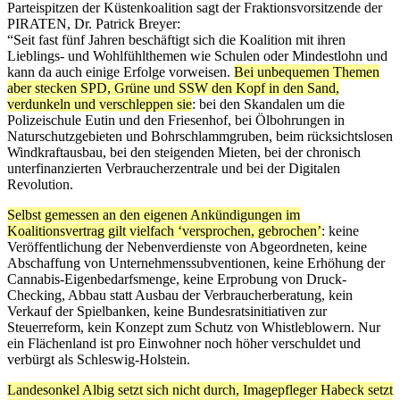
Parteispitzen der Küstenkoalition sagt der Fraktionsvorsitzende der
PIRATEN, Dr. Patrick Breyer:
“Seit fast fünf Jahren beschäftigt sich die Koalition mit ihren
Lieblings- und Wohlfühlthemen wie Schulen oder Mindestlohn und
kann da auch einige Erfolge vorweisen.
Bei unbequemen Themen
aber stecken SPD, Grüne und SSW den Kopf in den Sand,
verdunkeln und verschleppen sie
: bei den Skandalen um die
Polizeischule Eutin und den Friesenhof, bei Ölbohrungen in
Naturschutzgebieten und Bohrschlammgruben, beim rücksichtslosen
Windkraftausbau, bei den steigenden Mieten, bei der chronisch
unterfinanzierten Verbraucherzentrale und bei der Digitalen
Revolution.
Selbst gemessen an den eigenen Ankündigungen im
Koalitionsvertrag gilt vielfach ‘versprochen, gebrochen’
: keine
Veröffentlichung der Nebenverdienste von Abgeordneten, keine
Abschaffung von Unternehmenssubventionen, keine Erhöhung der
Cannabis-Eigenbedarfsmenge, keine Erprobung von Druck-
Checking, Abbau statt Ausbau der Verbraucherberatung, kein
Verkauf der Spielbanken, keine Bundesratsinitiativen zur
Steuerreform, kein Konzept zum Schutz von Whistleblowern. Nur
ein Flächenland ist pro Einwohner noch höher verschuldet und
verbürgt als Schleswig-Holstein.
Landesonkel Albig setzt sich nicht durch, Imagepfleger Habeck setzt