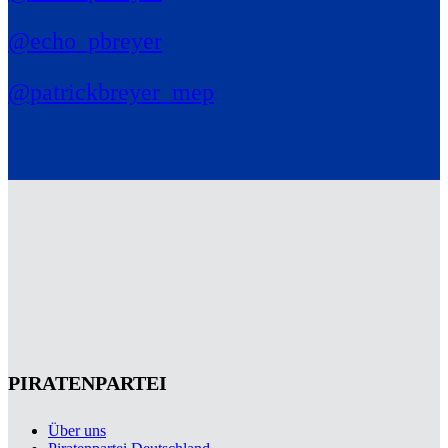
@echo_pbreyer
@patrickbreyer_mep
PIRATENPARTEI
Über uns