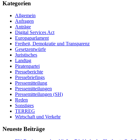
Kategorien
Allgemein
Anfragen
Anträge
Digital Services Act
Europaparlament
Freiheit, Demokratie und Transparenz
Gesetzentwürfe
Juristisches
Landtag
Piratenpartei
Presseberichte
Pressebriefings
Pressemitteilung
Pressemitteilungen
Pressemitteilungen (SH)
Reden
Sonstiges
TERREG
Wirtschaft und Verkehr
Neueste Beiträge