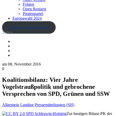
Folgen
Open Request
Piratenpartei
Europawahl 2024
Zurück zur Übersicht
Teilen:
am
08. November 2016
0
Koalitionsbilanz: Vier Jahre
Vogelstraußpolitik und gebrochene
Versprechen von SPD, Grünen und SSW
Allgemein
Landtag
Pressemitteilungen (SH)
Zur heutigen Bilanz-PK der