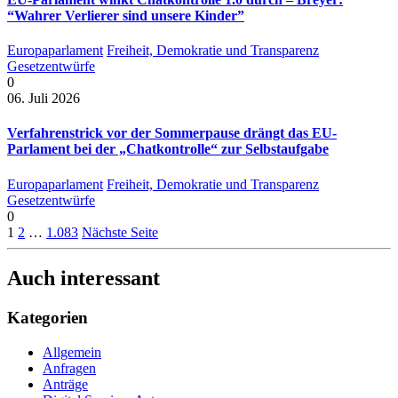
“Wahrer Verlierer sind unsere Kinder”
Europaparlament
Freiheit, Demokratie und Transparenz
Gesetzentwürfe
0
06. Juli 2026
Verfahrenstrick vor der Sommerpause drängt das EU-
Parlament bei der „Chatkontrolle“ zur Selbstaufgabe
Europaparlament
Freiheit, Demokratie und Transparenz
Gesetzentwürfe
0
1
2
…
1.083
Nächste Seite
Auch interessant
Kategorien
Allgemein
Anfragen
Anträge