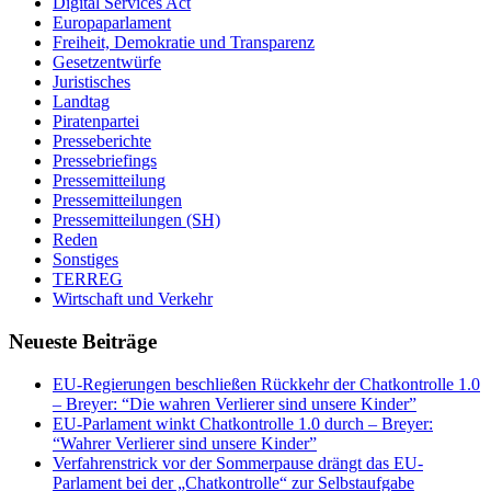
Digital Services Act
Europaparlament
Freiheit, Demokratie und Transparenz
Gesetzentwürfe
Juristisches
Landtag
Piratenpartei
Presseberichte
Pressebriefings
Pressemitteilung
Pressemitteilungen
Pressemitteilungen (SH)
Reden
Sonstiges
TERREG
Wirtschaft und Verkehr
Neueste Beiträge
EU-Regierungen beschließen Rückkehr der Chatkontrolle 1.0
– Breyer: “Die wahren Verlierer sind unsere Kinder”
EU-Parlament winkt Chatkontrolle 1.0 durch – Breyer:
“Wahrer Verlierer sind unsere Kinder”
Verfahrenstrick vor der Sommerpause drängt das EU-
Parlament bei der „Chatkontrolle“ zur Selbstaufgabe