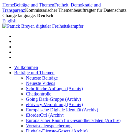
Zum
Home
Beiträge und Themen
Freiheit, Demokratie und
Inhalt
Transparenz
Kommissarischer Themenbeauftragter für Datenschutz
springen
Change language:
Deutsch
English
Willkommen
Beiträge und Themen
Neueste Beiträge
Neueste Videos
Schriftliche Anfragen (Archiv)
Chatkontrolle
Going Dark-Gruppe (Archiv)
ePrivacy-Verordnung (Archiv)
Europäische Digitale Identität (Archiv)
iBorderCtrl (Archiv)
Europäischer Raum für Gesundheitsdaten (Archiv)
Vorratsdatenspeicherung
Digitale-Dienste-Gesetz (Archiv)