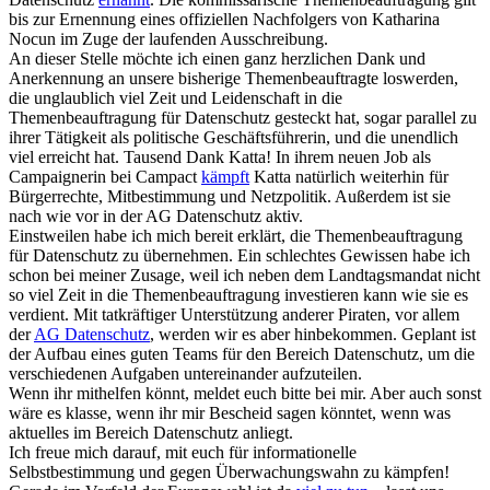
bis zur Ernennung eines offiziellen Nachfolgers von Katharina
Nocun im Zuge der laufenden Ausschreibung.
An dieser Stelle möchte ich einen ganz herzlichen Dank und
Anerkennung an unsere bisherige Themenbeauftragte loswerden,
die unglaublich viel Zeit und Leidenschaft in die
Themenbeauftragung für Datenschutz gesteckt hat, sogar parallel zu
ihrer Tätigkeit als politische Geschäftsführerin, und die unendlich
viel erreicht hat. Tausend Dank Katta! In ihrem neuen Job als
Campaignerin bei Campact
kämpft
Katta natürlich weiterhin für
Bürgerrechte, Mitbestimmung und Netzpolitik. Außerdem ist sie
nach wie vor in der AG Datenschutz aktiv.
Einstweilen habe ich mich bereit erklärt, die Themenbeauftragung
für Datenschutz zu übernehmen. Ein schlechtes Gewissen habe ich
schon bei meiner Zusage, weil ich neben dem Landtagsmandat nicht
so viel Zeit in die Themenbeauftragung investieren kann wie sie es
verdient. Mit tatkräftiger Unterstützung anderer Piraten, vor allem
der
AG Datenschutz
, werden wir es aber hinbekommen. Geplant ist
der Aufbau eines guten Teams für den Bereich Datenschutz, um die
verschiedenen Aufgaben untereinander aufzuteilen.
Wenn ihr mithelfen könnt, meldet euch bitte bei mir. Aber auch sonst
wäre es klasse, wenn ihr mir Bescheid sagen könntet, wenn was
aktuelles im Bereich Datenschutz anliegt.
Ich freue mich darauf, mit euch für informationelle
Selbstbestimmung und gegen Überwachungswahn zu kämpfen!