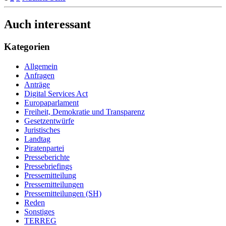
Auch interessant
Kategorien
Allgemein
Anfragen
Anträge
Digital Services Act
Europaparlament
Freiheit, Demokratie und Transparenz
Gesetzentwürfe
Juristisches
Landtag
Piratenpartei
Presseberichte
Pressebriefings
Pressemitteilung
Pressemitteilungen
Pressemitteilungen (SH)
Reden
Sonstiges
TERREG