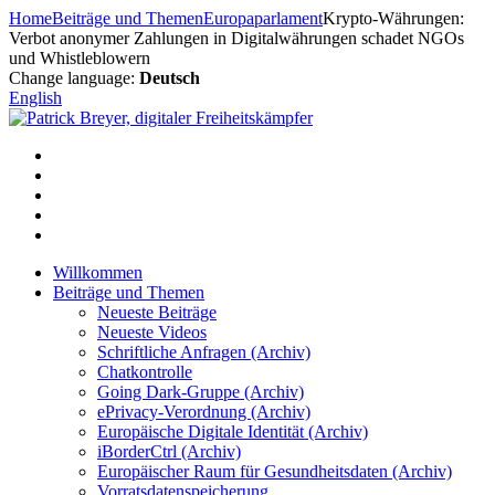
Zum
Home
Beiträge und Themen
Europaparlament
Krypto-Währungen:
Inhalt
Verbot anonymer Zahlungen in Digitalwährungen schadet NGOs
springen
und Whistleblowern
Change language:
Deutsch
English
Willkommen
Beiträge und Themen
Neueste Beiträge
Neueste Videos
Schriftliche Anfragen (Archiv)
Chatkontrolle
Going Dark-Gruppe (Archiv)
ePrivacy-Verordnung (Archiv)
Europäische Digitale Identität (Archiv)
iBorderCtrl (Archiv)
Europäischer Raum für Gesundheitsdaten (Archiv)
Vorratsdatenspeicherung