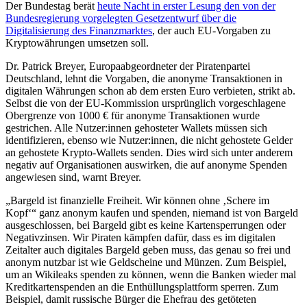
Der Bundestag berät
heute Nacht in erster Lesung den von der
Bundesregierung vorgelegten Gesetzentwurf über die
Digitalisierung des Finanzmarktes
, der auch EU-Vorgaben zu
Kryptowährungen umsetzen soll.
Dr. Patrick Breyer, Europaabgeordneter der Piratenpartei
Deutschland, lehnt die Vorgaben, die anonyme Transaktionen in
digitalen Währungen schon ab dem ersten Euro verbieten, strikt ab.
Selbst die von der EU-Kommission ursprünglich vorgeschlagene
Obergrenze von 1000 € für anonyme Transaktionen wurde
gestrichen. Alle Nutzer:innen gehosteter Wallets müssen sich
identifizieren, ebenso wie Nutzer:innen, die nicht gehostete Gelder
an gehostete Krypto-Wallets senden. Dies wird sich unter anderem
negativ auf Organisationen auswirken, die auf anonyme Spenden
angewiesen sind, warnt Breyer.
„Bargeld ist finanzielle Freiheit. Wir können ohne ‚Schere im
Kopf‘“ ganz anonym kaufen und spenden, niemand ist von Bargeld
ausgeschlossen, bei Bargeld gibt es keine Kartensperrungen oder
Negativzinsen. Wir Piraten kämpfen dafür, dass es im digitalen
Zeitalter auch digitales Bargeld geben muss, das genau so frei und
anonym nutzbar ist wie Geldscheine und Münzen. Zum Beispiel,
um an Wikileaks spenden zu können, wenn die Banken wieder mal
Kreditkartenspenden an die Enthüllungsplattform sperren. Zum
Beispiel, damit russische Bürger die Ehefrau des getöteten