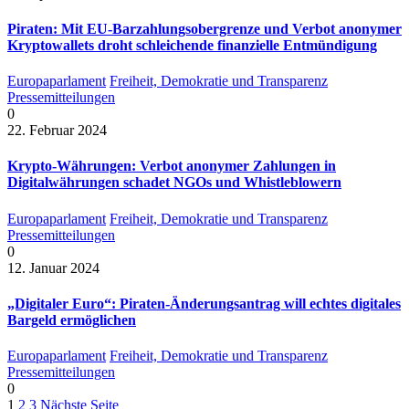
Piraten: Mit EU-Barzahlungsobergrenze und Verbot anonymer
Kryptowallets droht schleichende finanzielle Entmündigung
Europaparlament
Freiheit, Demokratie und Transparenz
Pressemitteilungen
0
22. Februar 2024
Krypto-Währungen: Verbot anonymer Zahlungen in
Digitalwährungen schadet NGOs und Whistleblowern
Europaparlament
Freiheit, Demokratie und Transparenz
Pressemitteilungen
0
12. Januar 2024
„Digitaler Euro“: Piraten-Änderungsantrag will echtes digitales
Bargeld ermöglichen
Europaparlament
Freiheit, Demokratie und Transparenz
Pressemitteilungen
0
1
2
3
Nächste Seite