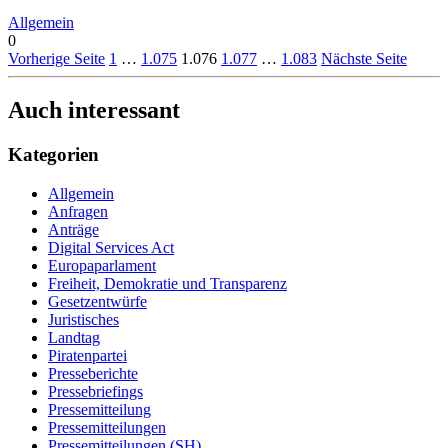
Allgemein
0
Vorherige Seite
1
…
1.075
1.076
1.077
…
1.083
Nächste Seite
Auch interessant
Kategorien
Allgemein
Anfragen
Anträge
Digital Services Act
Europaparlament
Freiheit, Demokratie und Transparenz
Gesetzentwürfe
Juristisches
Landtag
Piratenpartei
Presseberichte
Pressebriefings
Pressemitteilung
Pressemitteilungen
Pressemitteilungen (SH)