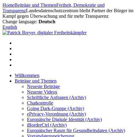
Zum
Home
Beiträge und Themen
Freiheit, Demokratie und
Inhalt
Transparenz
Landesdatenschutzzentrum bleibt Partner der Bürger im
springen
Kampf gegen Überwachung und für mehr Transparenz
Change language:
Deutsch
English
Willkommen
Beiträge und Themen
Neueste Beiträge
Neueste Videos
Schriftliche Anfragen (Archiv)
Chatkontrolle
Going Dark-Gruppe (Archiv)
ePrivacy-Verordnung (Archiv)
Europäische Digitale Identität (Archiv)
iBorderCtrl (Archiv)
Europäischer Raum für Gesundheitsdaten (Archiv)
Vorratsdatenspeicherung