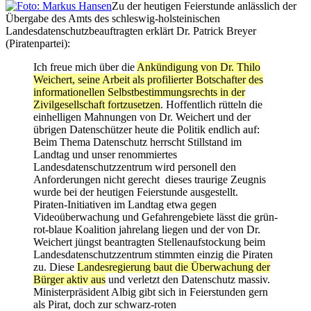
Zu der heutigen Feierstunde anlässlich der
Übergabe des Amts des schleswig-holsteinischen
Landesdatenschutzbeauftragten erklärt Dr. Patrick Breyer
(Piratenpartei):
Ich freue mich über die
Ankündigung von Dr. Thilo
Weichert, seine Arbeit als profilierter Botschafter des
informationellen Selbstbestimmungsrechts in der
Zivilgesellschaft fortzusetzen
. Hoffentlich rütteln die
einhelligen Mahnungen von Dr. Weichert und der
übrigen Datenschützer heute die Politik endlich auf:
Beim Thema Datenschutz herrscht Stillstand im
Landtag und unser renommiertes
Landesdatenschutzzentrum wird personell den
Anforderungen nicht gerecht ­ dieses traurige Zeugnis
wurde bei der heutigen Feierstunde ausgestellt.
Piraten-Initiativen im Landtag etwa gegen
Videoüberwachung und Gefahrengebiete lässt die grün-
rot-blaue Koalition jahrelang liegen und der von Dr.
Weichert jüngst beantragten Stellenaufstockung beim
Landesdatenschutzzentrum stimmten einzig die Piraten
zu. Diese
Landesregierung baut die Überwachung der
Bürger aktiv aus
und verletzt den Datenschutz massiv.
Ministerpräsident Albig gibt sich in Feierstunden gern
als Pirat, doch zur schwarz-roten