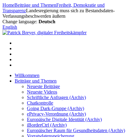
Zum
Home
Beiträge und Themen
Freiheit, Demokratie und
Inhalt
Transparenz
Landesregierung muss sich zu Bestandsdaten-
springen
Verfassungsbeschwerden äußern
Change language:
Deutsch
English
Willkommen
Beiträge und Themen
Neueste Beiträge
Neueste Videos
Schriftliche Anfragen (Archiv)
Chatkontrolle
Going Dark-Gruppe (Archiv)
ePrivacy-Verordnung (Archiv)
Europäische Digitale Identität (Archiv)
iBorderCtrl (Archiv)
Europäischer Raum für Gesundheitsdaten (Archiv)
Vorratsdatenspeicherung