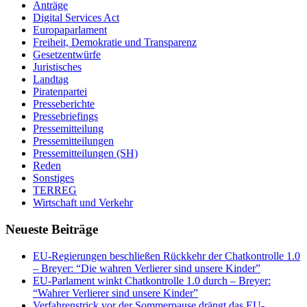
Anträge
Digital Services Act
Europaparlament
Freiheit, Demokratie und Transparenz
Gesetzentwürfe
Juristisches
Landtag
Piratenpartei
Presseberichte
Pressebriefings
Pressemitteilung
Pressemitteilungen
Pressemitteilungen (SH)
Reden
Sonstiges
TERREG
Wirtschaft und Verkehr
Neueste Beiträge
EU-Regierungen beschließen Rückkehr der Chatkontrolle 1.0
– Breyer: “Die wahren Verlierer sind unsere Kinder”
EU-Parlament winkt Chatkontrolle 1.0 durch – Breyer:
“Wahrer Verlierer sind unsere Kinder”
Verfahrenstrick vor der Sommerpause drängt das EU-