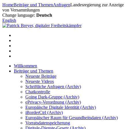
Zum
Home
Beiträge und Themen
Anfragen
Landesregierung zur Anzeige
Inhalt
von Versammlungen
springen
Change language:
Deutsch
English
Willkommen
Beiträge und Themen
Neueste Beiträge
Neueste Videos
Schriftliche Anfragen (Archiv)
Chatkontrolle
Going Dark-Gruppe (Archiv)
ePrivacy-Verordnung (Archiv)
Europäische Digitale Identität (Archiv)
iBorderCtrl (Archiv)
Europäischer Raum für Gesundheitsdaten (Archiv)
Vorratsdatenspeicherung
Digitale-Dienste-Gesetz (Archiv)