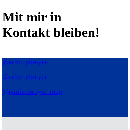
Mit mir in
Kontakt bleiben!
@echo_pbreyer
@echo_pbreyer
@patrickbreyer_mep