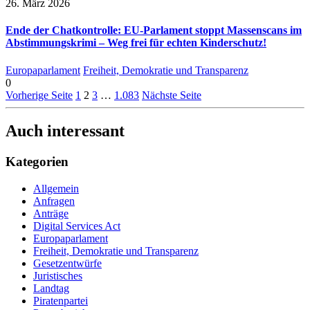
26. März 2026
Ende der Chatkontrolle: EU-Parlament stoppt Massenscans im
Abstimmungskrimi – Weg frei für echten Kinderschutz!
Europaparlament
Freiheit, Demokratie und Transparenz
0
Vorherige Seite
1
2
3
…
1.083
Nächste Seite
Auch interessant
Kategorien
Allgemein
Anfragen
Anträge
Digital Services Act
Europaparlament
Freiheit, Demokratie und Transparenz
Gesetzentwürfe
Juristisches
Landtag
Piratenpartei