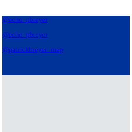
@echo_pbreyer
@echo_pbreyer
@patrickbreyer_mep