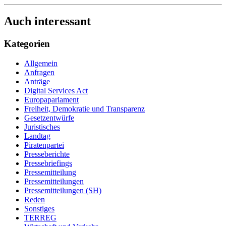
Auch interessant
Kategorien
Allgemein
Anfragen
Anträge
Digital Services Act
Europaparlament
Freiheit, Demokratie und Transparenz
Gesetzentwürfe
Juristisches
Landtag
Piratenpartei
Presseberichte
Pressebriefings
Pressemitteilung
Pressemitteilungen
Pressemitteilungen (SH)
Reden
Sonstiges
TERREG