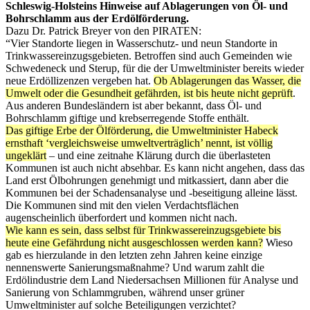
Schleswig-Holsteins Hinweise auf Ablagerungen von Öl- und
Bohrschlamm aus der Erdölförderung.
Dazu Dr. Patrick Breyer von den PIRATEN:
“Vier Standorte liegen in Wasserschutz- und neun Standorte in
Trinkwassereinzugsgebieten. Betroffen sind auch Gemeinden wie
Schwedeneck und Sterup, für die der Umweltminister bereits wieder
neue Erdöllizenzen vergeben hat.
Ob Ablagerungen das Wasser, die
Umwelt oder die Gesundheit gefährden, ist bis heute nicht geprüft
.
Aus anderen Bundesländern ist aber bekannt, dass Öl- und
Bohrschlamm giftige und krebserregende Stoffe enthält.
Das giftige Erbe der Ölförderung, die Umweltminister Habeck
ernsthaft ‘vergleichsweise umweltverträglich’ nennt, ist völlig
ungeklärt
– und eine zeitnahe Klärung durch die überlasteten
Kommunen ist auch nicht absehbar. Es kann nicht angehen, dass das
Land erst Ölbohrungen genehmigt und mitkassiert, dann aber die
Kommunen bei der Schadensanalyse und -beseitigung alleine lässt.
Die Kommunen sind mit den vielen Verdachtsflächen
augenscheinlich überfordert und kommen nicht nach.
Wie kann es sein, dass selbst für Trinkwassereinzugsgebiete bis
heute eine Gefährdung nicht ausgeschlossen werden kann?
Wieso
gab es hierzulande in den letzten zehn Jahren keine einzige
nennenswerte Sanierungsmaßnahme? Und warum zahlt die
Erdölindustrie dem Land Niedersachsen Millionen für Analyse und
Sanierung von Schlammgruben, während unser grüner
Umweltminister auf solche Beteiligungen verzichtet?