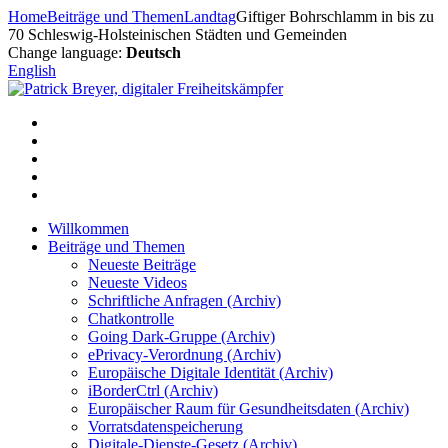
Zum
Home
Beiträge und Themen
Landtag
Giftiger Bohrschlamm in bis zu
Inhalt
70 Schleswig-Holsteinischen Städten und Gemeinden
springen
Change language:
Deutsch
English
Willkommen
Beiträge und Themen
Neueste Beiträge
Neueste Videos
Schriftliche Anfragen (Archiv)
Chatkontrolle
Going Dark-Gruppe (Archiv)
ePrivacy-Verordnung (Archiv)
Europäische Digitale Identität (Archiv)
iBorderCtrl (Archiv)
Europäischer Raum für Gesundheitsdaten (Archiv)
Vorratsdatenspeicherung
Digitale-Dienste-Gesetz (Archiv)